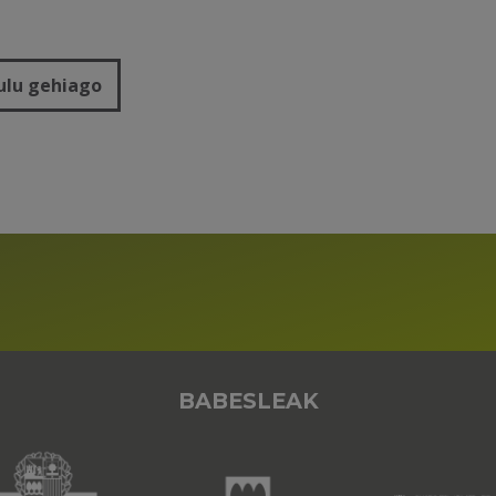
ulu gehiago
BABESLEAK