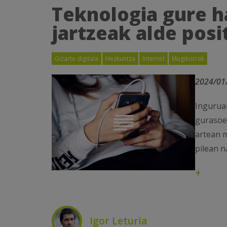
Teknologia gure h
jartzeak alde posi
Gizarte digitala
Hezkuntza
Internet
Mugikorrak
2024/01
Ingurua
gurasoen
artean m
pilean n
+
Igor Leturia