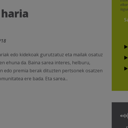
Eusk
elka
 haria
lagu
S
/18
riak edo kidekoak gurutzatuz eta mailak osatuz
en ehuna da. Baina sarea interes, helburu,
un edo premia berak dituzten pertsonek osatzen
munitatea ere bada. Eta sarea...