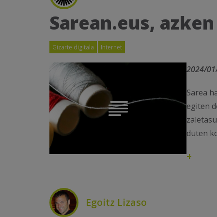
Sarean.eus, azken
Gizarte digitala
Internet
2024/01
Sarea ha
egiten d
zaletas
duten ko
+
Egoitz Lizaso