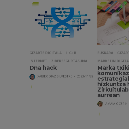
EUSKARA
GIZAR
GIZARTE DIGITALA
I+G+B
MARKETIN DIGITA
INTERNET
ZIBERSEGURTASUNA
Marka txik
Dna hack
komunikaz
XABIER DIAZ SILVESTRE
·
2023/11/28
estrategia
hizkuntza 
+
Zirkuitula
aurrean
AMAIA OCERIN
+