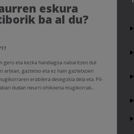
aurren eskura
tiborik ba al du?
/11
n gero eta kezka handiagoa nabaritzen dut
 artean, gaztetxo eta ez hain gaztetxoen
ugikorraren erabilera desegokia dela eta. Pil-
abari dudan neurri ohikoena mugikorrak...