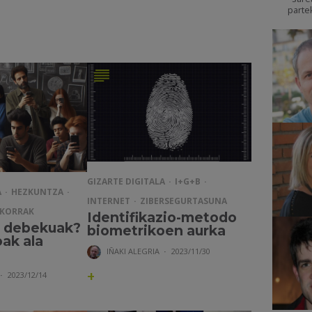
parte
GIZARTE DIGITALA
I+G+B
A
HEZKUNTZA
INTERNET
ZIBERSEGURTASUNA
KORRAK
Identifikazio-metodo
a debekuak?
biometrikoen aurka
oak ala
IÑAKI ALEGRIA
·
2023/11/30
+
·
2023/12/14