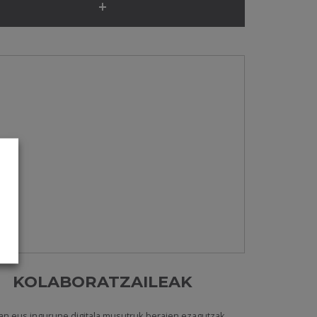
+
KOLABORATZAILEAK
an.eus ingurune digitala musutruk beraien ezagutzak