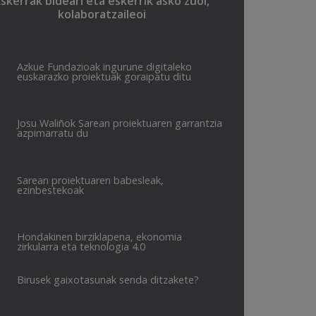
Eskerrak bideari eta eskerrik asko zuoi,
kolaboratzaileoi
Azkue Fundazioak ingurune digitaleko
euskarazko proiektuak goraipatu ditu
Josu Waliñok Sarean proiektuaren garrantzia
azpimarratu du
Sarean proiektuaren babesleak,
ezinbestekoak
Hondakinen birziklapena, ekonomia
zirkularra eta teknologia 4.0
Birusek gaixotasunak senda ditzakete?