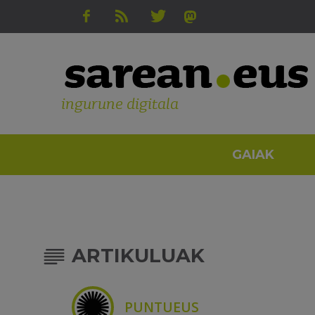
ingurune digitala
GAIAK
ARTIKULUAK
PUNTUEUS