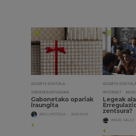
GIZARTE DIGITALA
GIZARTE DIGITAL
ZIBERSEGURTASUNA
INTERNET
MUGI
Gabonetako opariak
Legeak al
iraungita
Erregulazi
zentsura?
ERIZ LOPETEGUI
·
2023/12/19
ANGEL GALLO
+
+