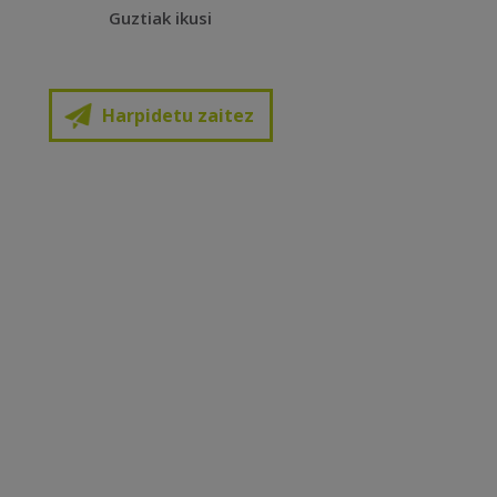
Guztiak ikusi
Harpidetu zaitez