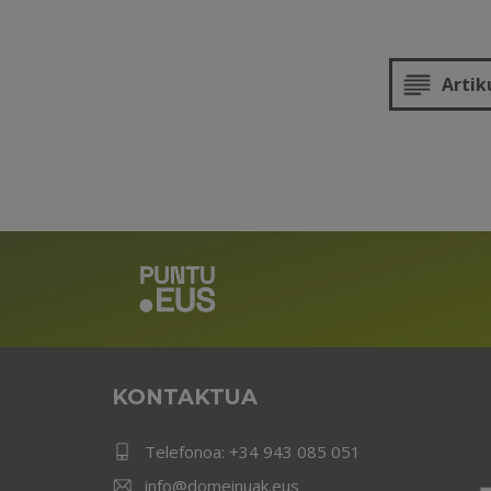
Artik
KONTAKTUA
Telefonoa:
+34 943 085 051
info@domeinuak.eus