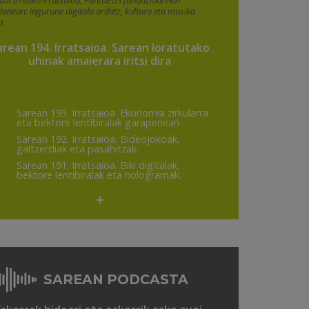
adi irratiko irratsaioa, PuntuEUS fundazioarekin
rlanean: ingurune digitala ardatz, kultura eta musika
n.
arean 194. Irratsaioa. Sarean loratutako
uhinak amaierara iritsi dira
Sarean 193. Irratsaioa. Ekonomia zirkularra
eta bektore lentibiralak garapenean
Sarean 192. Irratsaioa. Bideojokoak,
galtzerdiak eta pasahitzak.
Sarean 191. Irratsaioa. Biki digitalak,
bektore lentibiralak eta hologramak.
+
SAREAN PODCASTA