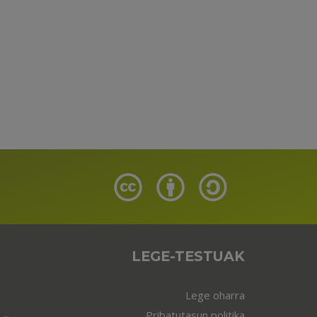
LEGE-TESTUAK
Lege oharra
Pribatutasun politika