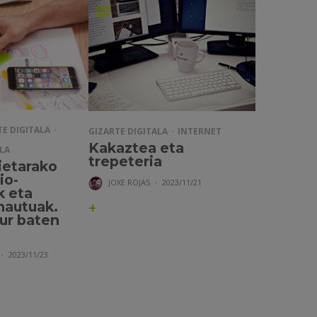
TE DIGITALA
GIZARTE DIGITALA
INTERNET
Kakaztea eta
LA
trepeteria
ietarako
io-
JOXE ROJAS
·
2023/11/21
k eta
hautuak.
+
bur baten
·
2023/11/23