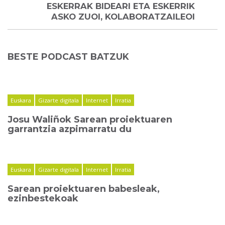
ESKERRAK BIDEARI ETA ESKERRIK
ASKO ZUOI, KOLABORATZAILEOI
BESTE PODCAST BATZUK
Euskara
Gizarte digitala
Internet
Irratia
Josu Waliñok Sarean proiektuaren
garrantzia azpimarratu du
Euskara
Gizarte digitala
Internet
Irratia
Sarean proiektuaren babesleak,
ezinbestekoak