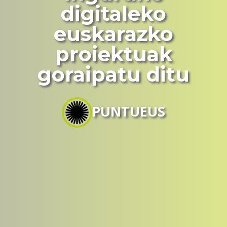
digitaleko
euskarazko
proiektuak
goraipatu ditu
PUNTUEUS
00:00