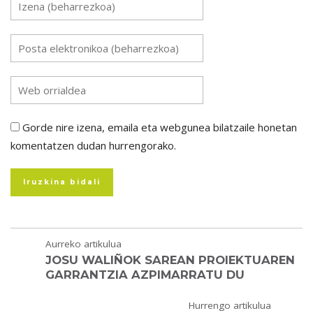
Gorde nire izena, emaila eta webgunea bilatzaile honetan
komentatzen dudan hurrengorako.
Aurreko artikulua
JOSU WALIÑOK SAREAN PROIEKTUAREN
GARRANTZIA AZPIMARRATU DU
Hurrengo artikulua