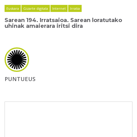
Euskara
Gizarte digitala
Internet
Irratia
Sarean 194. Irratsaioa. Sarean loratutako
uhinak amaierara iritsi dira
PUNTUEUS