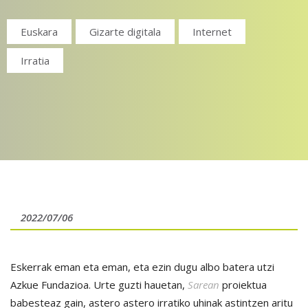
Euskara
Gizarte digitala
Internet
Irratia
2022/07/06
Eskerrak eman eta eman, eta ezin dugu albo batera utzi
Azkue Fundazioa. Urte guzti hauetan,
Sarean
proiektua
babesteaz gain, astero astero irratiko uhinak astintzen aritu