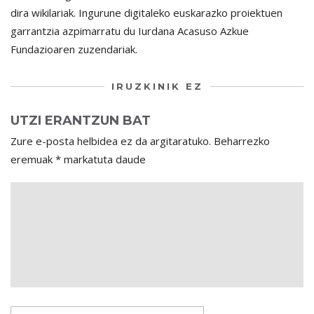
dira wikilariak. Ingurune digitaleko euskarazko proiektuen
garrantzia azpimarratu du Iurdana Acasuso Azkue
Fundazioaren zuzendariak.
IRUZKINIK EZ
UTZI ERANTZUN BAT
Zure e-posta helbidea ez da argitaratuko.
Beharrezko
eremuak
*
markatuta daude