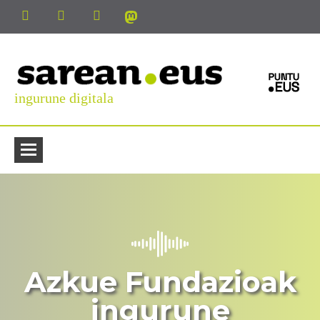
ingurune digitala
Azkue Fundazioak
ingurune