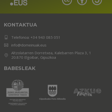
KONTAKTUA
Telefonoa:
+34 943 085 051
info@domeinuak.eus
Altzolatarren Dorretxea, Kalebarren Plaza 3, 1
20.870 Elgoibar, Gipuzkoa
BABESLEAK