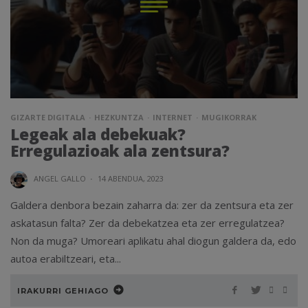
GIZARTE DIGITALA
HEZKUNTZA
INTERNET
MUGIKORRAK
Legeak ala debekuak?
Erregulazioak ala zentsura?
ANGEL GALLO
·
14 ABENDUA, 2023
Galdera denbora bezain zaharra da: zer da zentsura eta zer
askatasun falta? Zer da debekatzea eta zer erregulatzea?
Non da muga? Umoreari aplikatu ahal diogun galdera da, edo
autoa erabiltzeari, eta...
IRAKURRI GEHIAGO