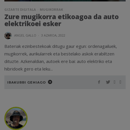
GIZARTE DIGITALA
MUGIKORRAK
Zure mugikorra etikoagoa da auto
elektrikoei esker
ANGEL GALLO
·
3 AZAROA, 2022
Bateriak ezinbestekoak ditugu gaur egun: ordenagailuek,
mugikorrek, aurikularrek eta bestelako askok erabiltzen
dituzte. Azkenaldian, autoek ere bai: auto elektriko eta
hibridoek gero eta leku...
IRAKURRI GEHIAGO