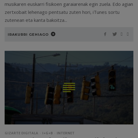
musikaren euskarri fisikoen garaiarenak egin zuela. Edo agian
zertxobait lehenago pentsatu zuten hori, iTunes sortu
zutenean eta kanta bakoitza...
IRAKURRI GEHIAGO
GIZARTE DIGITALA
I+G+B
INTERNET