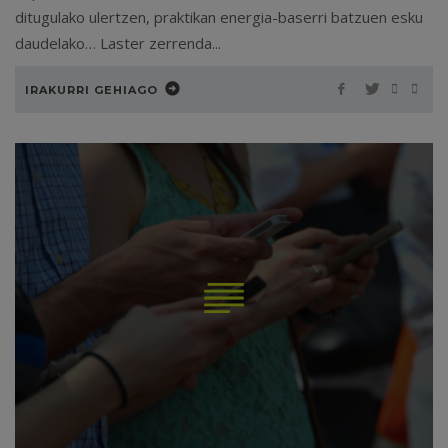
ditugulako ulertzen, praktikan energia-baserri batzuen esku
daudelako… Laster zerrenda...
IRAKURRI GEHIAGO