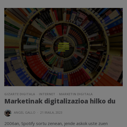
GIZARTE DIGITALA
INTERNET
MARKETIN DIGITALA
Marketinak digitalizazioa hilko du
ANGEL GALLO
·
21 IRAILA, 2023
2006an, Spotify sortu zenean, jende askok uste zuen