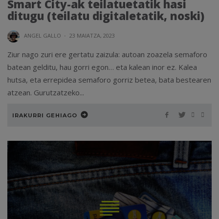
Smart City-ak teilatuetatik hasi
ditugu (teilatu digitaletatik, noski)
ANGEL GALLO
·
23 MAIATZA, 2023
Ziur nago zuri ere gertatu zaizula: autoan zoazela semaforo
batean gelditu, hau gorri egon… eta kalean inor ez. Kalea
hutsa, eta errepidea semaforo gorriz betea, bata bestearen
atzean. Gurutzatzeko...
IRAKURRI GEHIAGO