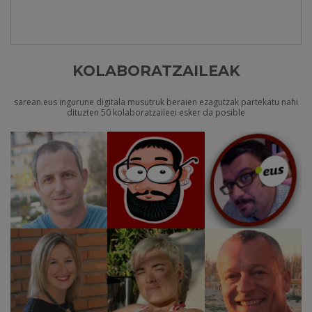
KOLABORATZAILEAK
sarean.eus ingurune digitala musutruk beraien ezagutzak partekatu nahi
dituzten 50 kolaboratzaileei esker da posible