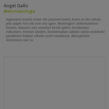
Angel Gallo
@ekoteknologia
Ingeniaria naizela omen dio paperen batek, baina ez dut sekula
jaso paper hori eta ezin ziur egon. Mondragon Unibertsitatean
lanean, itsasoan edo mendian kirola egiten, hondartzan
irakurtzen, trenean idazten, kontzertuetan saltoka edota saskibaloi
partiduren batean oihuka aurki nazakezue. Bainujantzia
daramana naiz ni.