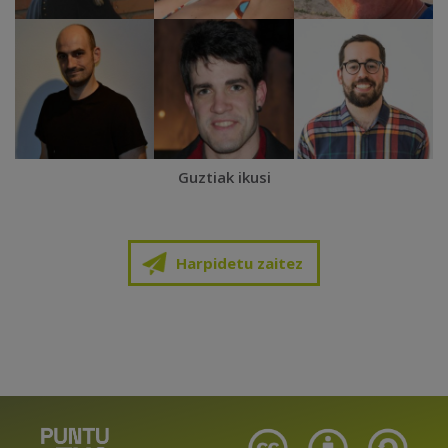
Guztiak ikusi
Harpidetu zaitez