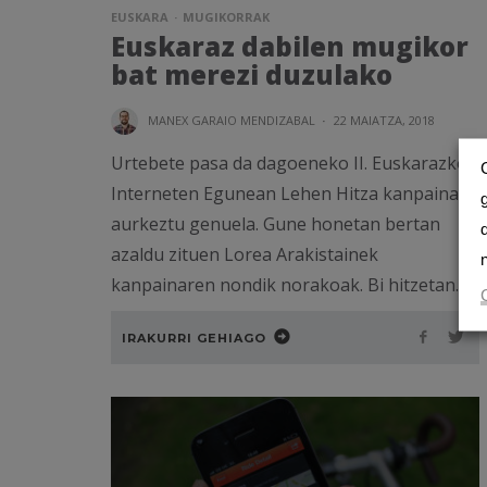
EUSKARA
MUGIKORRAK
Euskaraz dabilen mugikor
bat merezi duzulako
MANEX GARAIO MENDIZABAL
·
22 MAIATZA, 2018
Urtebete pasa da dagoeneko II. Euskarazko
Interneten Egunean Lehen Hitza kanpaina
aurkeztu genuela. Gune honetan bertan
azaldu zituen Lorea Arakistainek
kanpainaren nondik norakoak. Bi hitzetan...
IRAKURRI GEHIAGO