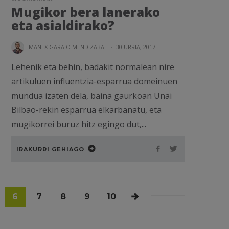
Mugikor bera lanerako
eta asialdirako?
MANEX GARAIO MENDIZABAL
·
30 URRIA, 2017
Lehenik eta behin, badakit normalean nire
artikuluen influentzia-esparrua domeinuen
mundua izaten dela, baina gaurkoan Unai
Bilbao-rekin esparrua elkarbanatu, eta
mugikorrei buruz hitz egingo dut,...
IRAKURRI GEHIAGO
6
7
8
9
10