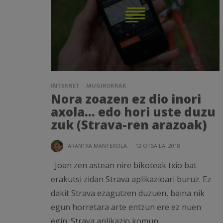
INTERNET
MUGIKORRAK
Nora zoazen ez dio inori
axola… edo hori uste duzu
zuk (Strava-ren arazoak)
ARANTXA MANTEROLA
·
12 OTSAILA, 2018
Joan zen astean nire bikoteak txio bat
erakutsi zidan Strava aplikazioari buruz. Ez
dakit Strava ezagutzen duzuen, baina nik
egun horretara arte entzun ere ez nuen
egin. Strava aplikazio komun...