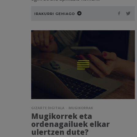
IRAKURRI GEHIAGO
GIZARTE DIGITALA
MUGIKORRAK
Mugikorrek eta
ordenagailuek elkar
ulertzen dute?