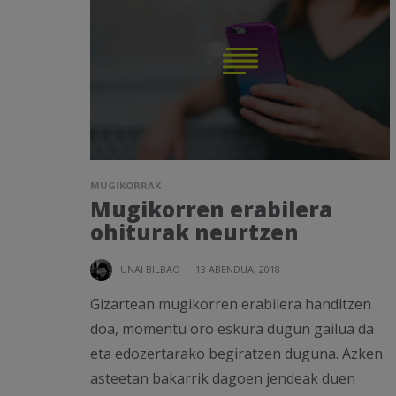
MUGIKORRAK
Mugikorren erabilera
ohiturak neurtzen
UNAI BILBAO
·
13 ABENDUA, 2018
Gizartean mugikorren erabilera handitzen
doa, momentu oro eskura dugun gailua da
eta edozertarako begiratzen duguna. Azken
asteetan bakarrik dagoen jendeak duen