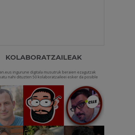
KOLABORATZAILEAK
an.eus ingurune digitala musutruk beraien ezagutzak
katu nahi dituzten 50 kolaboratzaileei esker da posible