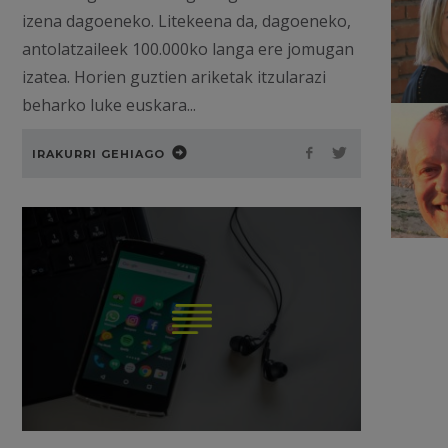
izena dagoeneko. Litekeena da, dagoeneko,
antolatzaileek 100.000ko langa ere jomugan
izatea. Horien guztien ariketak itzularazi
beharko luke euskara...
IRAKURRI GEHIAGO