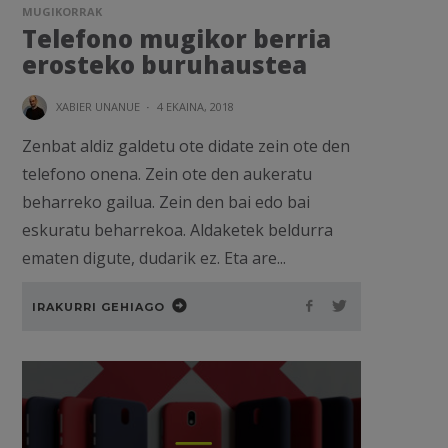
MUGIKORRAK
Telefono mugikor berria
erosteko buruhaustea
XABIER UNANUE
·
4 EKAINA, 2018
Zenbat aldiz galdetu ote didate zein ote den
telefono onena. Zein ote den aukeratu
beharreko gailua. Zein den bai edo bai
eskuratu beharrekoa. Aldaketek beldurra
ematen digute, dudarik ez. Eta are...
IRAKURRI GEHIAGO