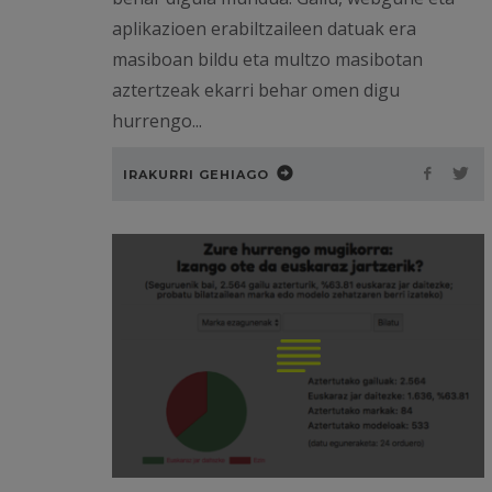
aplikazioen erabiltzaileen datuak era
masiboan bildu eta multzo masibotan
aztertzeak ekarri behar omen digu
hurrengo...
IRAKURRI GEHIAGO