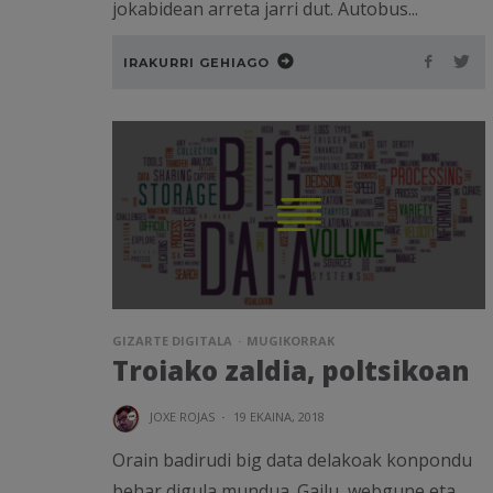
jokabidean arreta jarri dut. Autobus...
IRAKURRI GEHIAGO
GIZARTE DIGITALA
MUGIKORRAK
Troiako zaldia, poltsikoan
JOXE ROJAS
·
19 EKAINA, 2018
Orain badirudi big data delakoak konpondu
behar digula mundua. Gailu, webgune eta