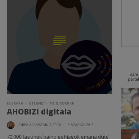
sare
parte
EUSKARA
INTERNET
MUGIKORRAK
AHOBIZI digitala
LOREA ARAKISTAIN AIZPIRI
·
12 AZAROA, 2018
70.000 lagunek baino gehiagok emana dute