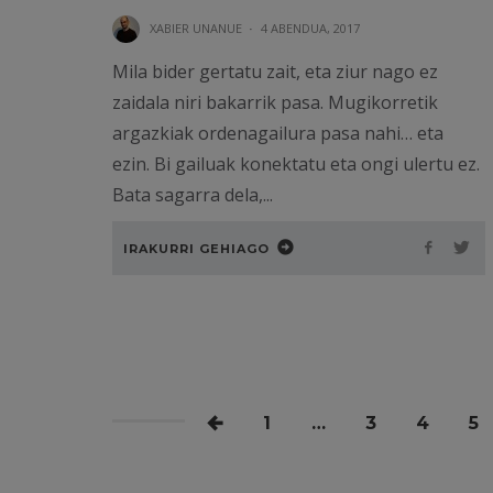
XABIER UNANUE
·
4 ABENDUA, 2017
Mila bider gertatu zait, eta ziur nago ez
zaidala niri bakarrik pasa. Mugikorretik
argazkiak ordenagailura pasa nahi… eta
ezin. Bi gailuak konektatu eta ongi ulertu ez.
Bata sagarra dela,...
IRAKURRI GEHIAGO
1
…
3
4
5