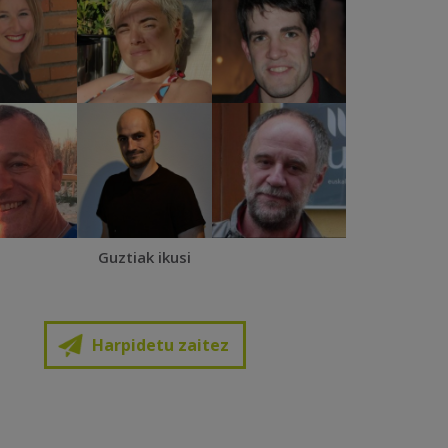
Guztiak ikusi
Harpidetu zaitez