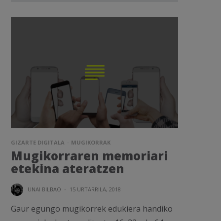
GIZARTE DIGITALA
MUGIKORRAK
Mugikorraren memoriari
etekina ateratzen
UNAI BILBAO
·
15 URTARRILA, 2018
Gaur egungo mugikorrek edukiera handiko