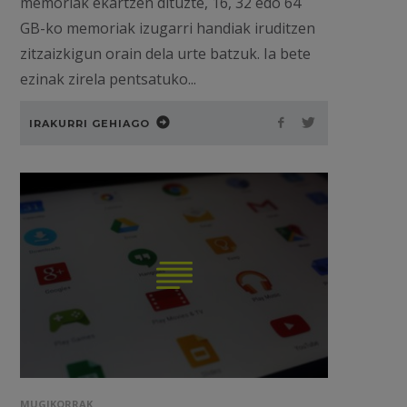
memoriak ekartzen dituzte, 16, 32 edo 64
GB-ko memoriak izugarri handiak iruditzen
zitzaizkigun orain dela urte batzuk. Ia bete
ezinak zirela pentsatuko...
IRAKURRI GEHIAGO
MUGIKORRAK