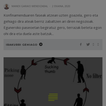
MANEX GARAIO MENDIZABAL
·
2 EKAINA, 2020
Konfinamenduaren faseak atzean uzten goazela, gero eta
gehiago dira ateak berriz zabaltzen ari diren negozioak.
Eguneroko paseoetan begiratuz gero, terrazak beteta egon
ohi dira eta duela aste batzuk...
IRAKURRI GEHIAGO