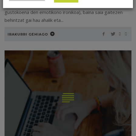
ditudanak bezain dibertigarria ez izatea (gehitu hemen zuen
gustokoena den emotikono ironikoa), baina saia gaitezen
behintzat gai hau ahalik eta...
IRAKURRI GEHIAGO