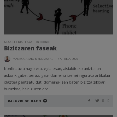
GIZARTE DIGITALA
INTERNET
Bizitzaren faseak
MANEX GARAIO MENDIZABAL
·
7 APIRILA, 2020
Konfinatuta nago eta, egia esan, aisialdirako aniztasun
askorik gabe, beraz, gaur domeinu-izenei inguruko artikulua
idaztea pentsatu dut, domeinu-izen baten bizitza zikloari
buruzkoa, hain zuzen ere....
IRAKURRI GEHIAGO