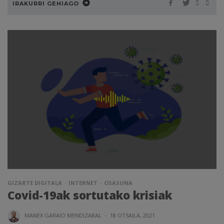
IRAKURRI GEHIAGO
GIZARTE DIGITALA
INTERNET
OSASUNA
Covid-19ak sortutako krisiak
MANEX GARAIO MENDIZABAL
·
18 OTSAILA, 2021