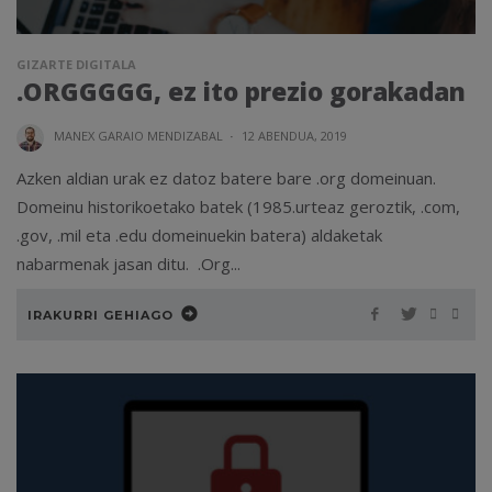
GIZARTE DIGITALA
.ORGGGGG, ez ito prezio gorakadan
MANEX GARAIO MENDIZABAL
·
12 ABENDUA, 2019
Azken aldian urak ez datoz batere bare .org domeinuan.
Domeinu historikoetako batek (1985.urteaz geroztik, .com,
.gov, .mil eta .edu domeinuekin batera) aldaketak
nabarmenak jasan ditu. .Org...
IRAKURRI GEHIAGO