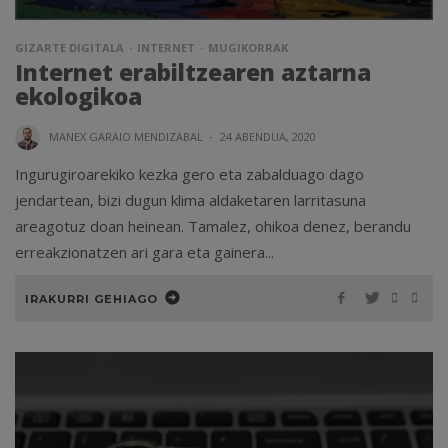
GIZARTE DIGITALA
INTERNET
MUGIKORRAK
Internet erabiltzearen aztarna
ekologikoa
MANEX GARAIO MENDIZABAL
·
24 ABENDUA, 2020
Ingurugiroarekiko kezka gero eta zabalduago dago
jendartean, bizi dugun klima aldaketaren larritasuna
areagotuz doan heinean. Tamalez, ohikoa denez, berandu
erreakzionatzen ari gara eta gainera...
IRAKURRI GEHIAGO