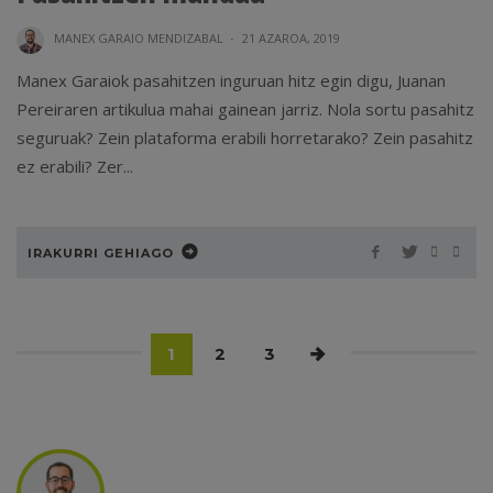
MANEX GARAIO MENDIZABAL
·
21 AZAROA, 2019
Manex Garaiok pasahitzen inguruan hitz egin digu, Juanan
Pereiraren artikulua mahai gainean jarriz. Nola sortu pasahitz
seguruak? Zein plataforma erabili horretarako? Zein pasahitz
ez erabili? Zer...
IRAKURRI GEHIAGO
1
2
3