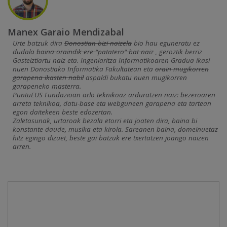
Manex Garaio Mendizabal
Urte batzuk dira
Donostian bizi naizela
bio hau eguneratu ez
dudala
baina oraindik ere “patatero" bat naiz
, geroztik berriz
Gasteiztiartu naiz eta. Ingeniaritza Informatikoaren Gradua ikasi
nuen Donostiako Informatika Fakultatean eta
orain mugikorren
garapena ikasten nabil
aspaldi bukatu nuen mugikorren
garapeneko masterra.
PuntuEUS Fundazioan arlo teknikoaz arduratzen naiz: bezeroaren
arreta teknikoa, datu-base eta webguneen garapena eta tartean
egon daitekeen beste edozertan.
Zaletasunak, urtaroak bezala etorri eta joaten dira, baina bi
konstante daude, musika eta kirola. Sareanen baina, domeinuetaz
hitz egingo dizuet, beste gai batzuk ere txertatzen joango naizen
arren.