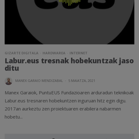
GIZARTE DIGITALA
HARDWAREA
INTERNET
Labur.eus tresnak hobekuntzak jaso
ditu
MANEX GARAIO MENDIZABAL
·
5 MAIATZA, 2021
Manex Garaiok, PuntuEUS Fundazioaren arduradun teknikoak
Labur.eus tresnaren hobekuntzen inguruan hitz egin digu.
2017an aurkeztu zen proiektuaren erabilera nabarmen
hobetu...