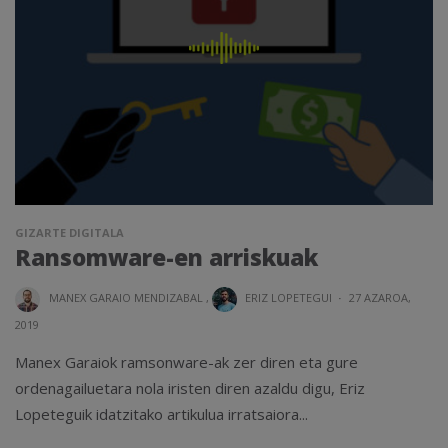
GIZARTE DIGITALA
Ransomware-en arriskuak
MANEX GARAIO MENDIZABAL
,
ERIZ LOPETEGUI
·
27 AZAROA,
2019
Manex Garaiok ramsonware-ak zer diren eta gure
ordenagailuetara nola iristen diren azaldu digu, Eriz
Lopeteguik idatzitako artikulua irratsaiora...