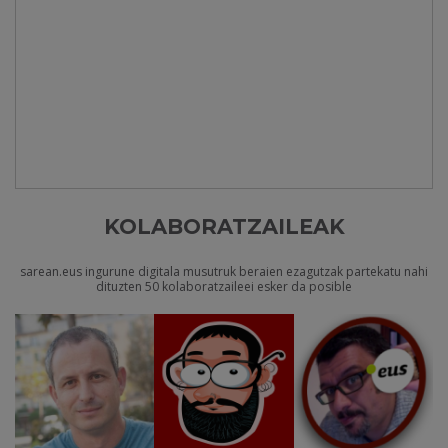
KOLABORATZAILEAK
sarean.eus ingurune digitala musutruk beraien ezagutzak partekatu nahi
dituzten 50 kolaboratzaileei esker da posible