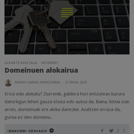
GIZARTE DIGITALA
INTERNET
Domeinuen alokairua
MANEX GARAIO MENDIZABAL
·
8 URRIA, 2020
Erosi edo alokatu? Ziurrenik, galdera hori entzutean burura
datorkigun lehen gauza etxea edo autoa da. Baina, bitxia izan
arren, domeinuak ere aloka daitezke. Azaltzen erraza da,
gurea ez den domeinu...
IRAKURRI GEHIAGO