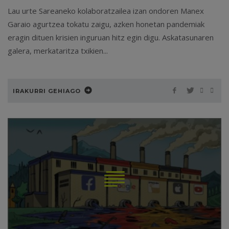
Lau urte Sareaneko kolaboratzailea izan ondoren Manex
Garaio agurtzea tokatu zaigu, azken honetan pandemiak
eragin dituen krisien inguruan hitz egin digu. Askatasunaren
galera, merkataritza txikien...
IRAKURRI GEHIAGO