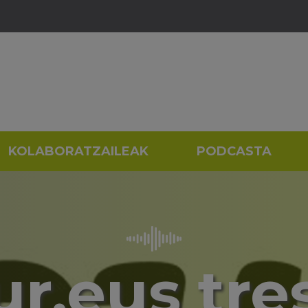
KOLABORATZAILEAK
PODCASTA
ur.eus tre