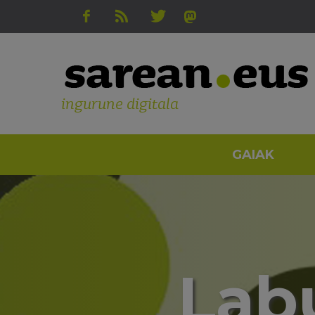
ingurune digitala
GAIAK
Lab