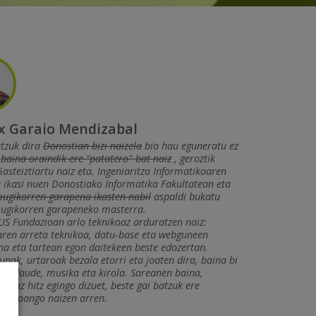
 Garaio Mendizabal
atzuk dira
Donostian bizi naizela
bio hau eguneratu ez
a
baina oraindik ere “patatero" bat naiz
, geroztik
Gasteiztiartu naiz eta. Ingeniaritza Informatikoaren
ikasi nuen Donostiako Informatika Fakultatean eta
ugikorren garapena ikasten nabil
aspaldi bukatu
ugikorren garapeneko masterra.
S Fundazioan arlo teknikoaz arduratzen naiz:
aren arreta teknikoa, datu-base eta webguneen
a eta tartean egon daitekeen beste edozertan.
unak, urtaroak bezala etorri eta joaten dira, baina bi
te daude, musika eta kirola. Sareanen baina,
etaz hitz egingo dizuet, beste gai batzuk ere
zen joango naizen arren.