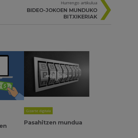
Hurrengo artikulua
BIDEO-JOKOEN MUNDUKO
BITXIKERIAK
Gizarte digitala
Pasahitzen mundua
en