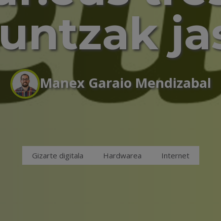
ntzak ja
Manex Garaio Mendizabal
Gizarte digitala
Hardwarea
Internet