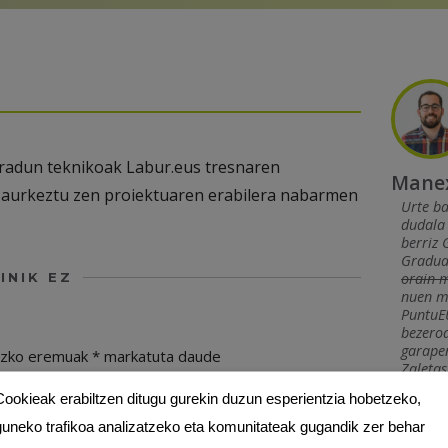
adun teknikoak Labur.eus tresnaren
Manex
 aurkeztu zen proiektuaren erabilera nabarmen
Urte b
dudal
berriz 
Gradua 
INIK EZ
orain m
nuen m
PuntuEU
bezero
garapen
ezko eremuak
*
markatuta daude
Zaletas
konstan
Cookieak erabiltzen ditugu gurekin duzun esperientzia hobetzeko,
domeinu
txertat
guneko trafikoa analizatzeko eta komunitateak gugandik zer behar