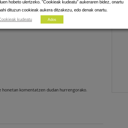
duen hobeto ulertzeko. "Cookieak kudeatu" aukeraren bidez, onartu
nahi dituzun cookieak aukera ditzakezu, edo denak onartu.
Cookieak kudeatu
Ados
ile honetan komentatzen dudan hurrengorako.