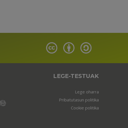
LEGE-TESTUAK
Lege oharra
Pribatutasun politika
Cookie politika