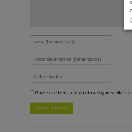
Gorde nire izena, emaila eta webgunea bilatza