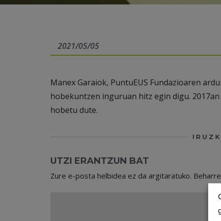
2021/05/05
Manex Garaiok, PuntuEUS Fundazioaren ardur
hobekuntzen inguruan hitz egin digu. 2017an
hobetu dute.
IRUZK
UTZI ERANTZUN BAT
Zure e-posta helbidea ez da argitaratuko.
Beharr