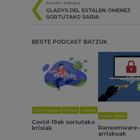
Aurreko artikulua
GLADYS DEL ESTALEN OMENEZ
SORTUTAKO SARIA
BESTE PODCAST BATZUK
Gizarte digitala
Internet
Osasuna
Gizarte digitala
Covid-19ak sortutako
Ransomware-
krisiak
arriskuak