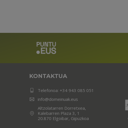
KONTAKTUA
Telefonoa:
+34 943 085 051
info@domeinuak.eus
Altzolatarren Dorretxea,
Kalebarren Plaza 3, 1
20.870 Elgoibar, Gipuzkoa