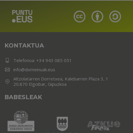
KONTAKTUA
Telefonoa:
+34 943 085 051
info@domeinuak.eus
Altzolatarren Dorretxea, Kalebarren Plaza 3, 1
20.870 Elgoibar, Gipuzkoa
BABESLEAK