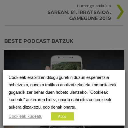
Hurrengo artikulua
SAREAN. 81. IRRATSAIOA.
GAMEGUNE 2019
BESTE PODCAST BATZUK
Cookieak erabiltzen ditugu gurekin duzun esperientzia
hobetzeko, guneko trafikoa analizatzeko eta komunitateak
gugandik zer behar duen hobeto ulertzeko. "Cookieak
kudeatu" aukeraren bidez, onartu nahi dituzun cookieak
aukera ditzakezu, edo denak onartu.
Cookieak kudeatu
Ados