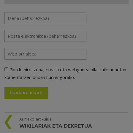
Gorde nire izena, emaila eta webgunea bilatzaile honetan
komentatzen dudan hurrengorako.
Aurreko artikulua
WIKILARIAK ETA DEKRETUA