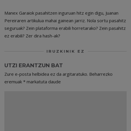
Manex Garaiok pasahitzen inguruan hitz egin digu, Juanan
Pereiraren artikulua mahai gainean jarriz. Nola sortu pasahitz
seguruak? Zein plataforma erabili horretarako? Zein pasahitz
ez erabili? Zer dira hash-ak?
IRUZKINIK EZ
UTZI ERANTZUN BAT
Zure e-posta helbidea ez da argitaratuko.
Beharrezko
eremuak
*
markatuta daude