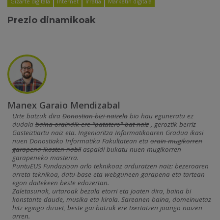
Gizarte digitala
Internet
Irratia
Marketin digitala
Prezio dinamikoak
Manex Garaio Mendizabal
Urte batzuk dira
Donostian bizi naizela
bio hau eguneratu ez
dudala
baina oraindik ere “patatero" bat naiz
, geroztik berriz
Gasteiztiartu naiz eta. Ingeniaritza Informatikoaren Gradua ikasi
nuen Donostiako Informatika Fakultatean eta
orain mugikorren
garapena ikasten nabil
aspaldi bukatu nuen mugikorren
garapeneko masterra.
PuntuEUS Fundazioan arlo teknikoaz arduratzen naiz: bezeroaren
arreta teknikoa, datu-base eta webguneen garapena eta tartean
egon daitekeen beste edozertan.
Zaletasunak, urtaroak bezala etorri eta joaten dira, baina bi
konstante daude, musika eta kirola. Sareanen baina, domeinuetaz
hitz egingo dizuet, beste gai batzuk ere txertatzen joango naizen
arren.