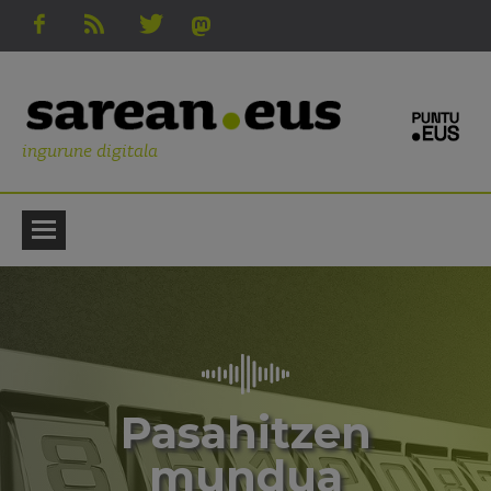
ingurune digitala
Pasahitzen
mundua