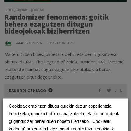
BIDEOJOKOAK
JOKOAK
Randomizer fenomenoa: goitik
behera ezagutzen ditugun
bideojokoak biziberritzen
GAME ERAUNTSIA
·
9 MARTXOA, 2023
Maite ditudan bideojokoetara behin eta berriz jokatzeko
ohitura daukat. The Legend of Zelda, Resident Evil, Metroid
eta beste hainbat saga ezagunetako tituluak ia buruz
ezagutzen ditut dagoeneko:...
IRAKURRI GEHIAGO
Cookieak erabiltzen ditugu gurekin duzun esperientzia
hobetzeko, guneko trafikoa analizatzeko eta komunitateak
gugandik zer behar duen hobeto ulertzeko. "Cookieak
kudeatu" aukeraren bidez, onartu nahi dituzun cookieak