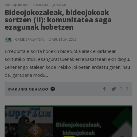
BIDEOJOKOAK
EUSKARA
JOKOAK
Bideojokozaleak, bideojokoak
sortzen (II): komunitatea saga
ezagunak hobetzen
GAME ERAUNTSIA
·
2 ABUZTUA, 2022
Erreportaje sorta honekin bideojokalariek elkarlanean
sortutako titulu esanguratsuenak errepasatzeari ekin diogu.
Lehenengo atalean kode irekiko jokoetan ardaztu ginen; hau
da, garapena modu...
IRAKURRI GEHIAGO