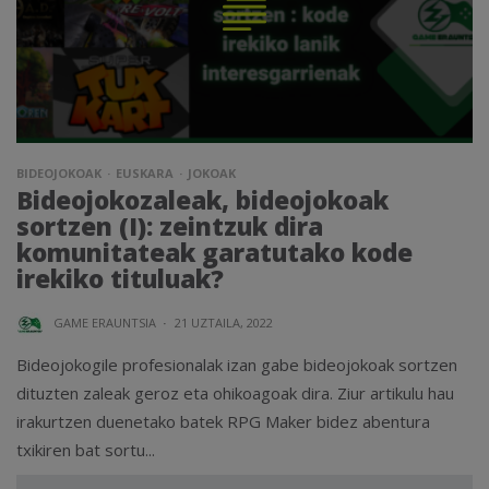
BIDEOJOKOAK
EUSKARA
JOKOAK
Bideojokozaleak, bideojokoak
sortzen (I): zeintzuk dira
komunitateak garatutako kode
irekiko tituluak?
GAME ERAUNTSIA
·
21 UZTAILA, 2022
Bideojokogile profesionalak izan gabe bideojokoak sortzen
dituzten zaleak geroz eta ohikoagoak dira. Ziur artikulu hau
irakurtzen duenetako batek RPG Maker bidez abentura
txikiren bat sortu...