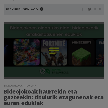
IRAKURRI GEHIAGO
BIDEOJOKOAK
JOKOAK
Bideojokoak haurrekin eta
gazteekin: titulurik ezagunenak eta
euren edukiak