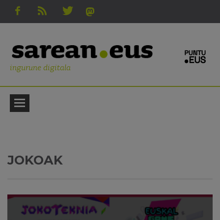
ingurune digitala
JOKOAK