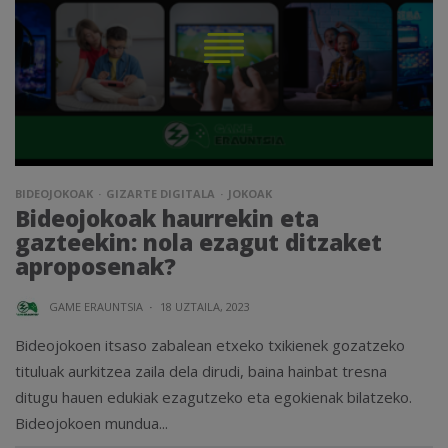
BIDEOJOKOAK
GIZARTE DIGITALA
JOKOAK
Bideojokoak haurrekin eta
gazteekin: nola ezagut ditzaket
aproposenak?
GAME ERAUNTSIA
·
18 UZTAILA, 2023
Bideojokoen itsaso zabalean etxeko txikienek gozatzeko
tituluak aurkitzea zaila dela dirudi, baina hainbat tresna
ditugu hauen edukiak ezagutzeko eta egokienak bilatzeko.
Bideojokoen mundua...