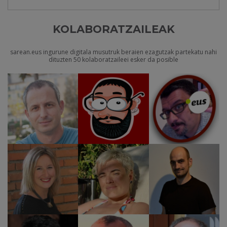
KOLABORATZAILEAK
sarean.eus ingurune digitala musutruk beraien ezagutzak partekatu nahi
dituzten 50 kolaboratzaileei esker da posible