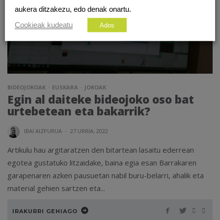
aukera ditzakezu, edo denak onartu.
Cookieak kudeatu
Ados
BIDEOJOKOAK
EUSKARA
JOKOAK
Egin al daiteke bideojoko oso bat
urtebetean eta bakarrik?
IBAI AIZPURUA
·
27 URRIA, 2022
Artikulu hau argitaratzen den bitartean lasaitu ederrean
egotea gustatuko litzaidake, baina egia esan Barrakaren
garapenaren azken pausuetan nabil buru-belarri, ahalik eta
material gehien sartzen eta...
IRAKURRI GEHIAGO