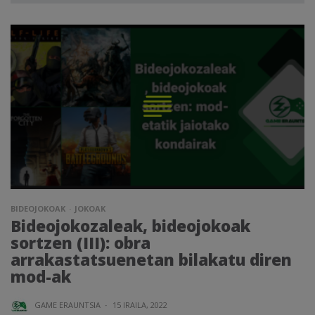
BIDEOJOKOAK
JOKOAK
Bideojokozaleak, bideojokoak
sortzen (III): obra
arrakastatsuenetan bilakatu diren
mod-ak
GAME ERAUNTSIA
·
15 IRAILA, 2022