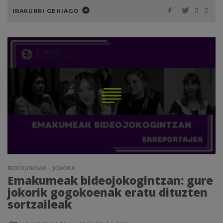
IRAKURRI GEHIAGO
BIDEOJOKOAK
JOKOAK
Emakumeak bideojokogintzan: gure
jokorik gogokoenak eratu dituzten
sortzaileak