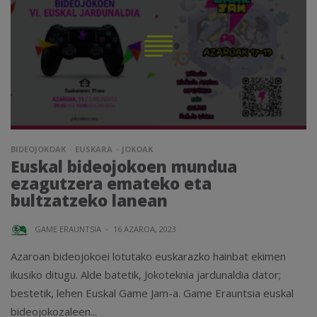
BIDEOJOKOAK
EUSKARA
JOKOAK
Euskal bideojokoen mundua
ezagutzera emateko eta
bultzatzeko lanean
GAME ERAUNTSIA
·
16 AZAROA, 2023
Azaroan bideojokoei lotutako euskarazko hainbat ekimen
ikusiko ditugu. Alde batetik, Jokoteknia jardunaldia dator;
bestetik, lehen Euskal Game Jam-a. Game Erauntsia euskal
bideojokozaleen...