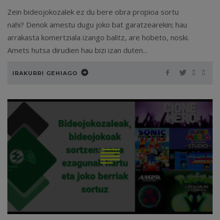
Zein bideojokozalek ez du bere obra propioa sortu
nahi? Denok amestu dugu joko bat garatzearekin; hau
arrakasta komertziala izango balitz, are hobeto, noski.
Amets hutsa dirudien hau bizi izan duten...
IRAKURRI GEHIAGO