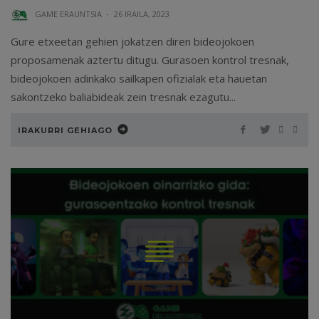
GAME ERAUNTSIA
·
26 IRAILA, 2023
Gure etxeetan gehien jokatzen diren bideojokoen
proposamenak aztertu ditugu. Gurasoen kontrol tresnak,
bideojokoen adinkako sailkapen ofizialak eta hauetan
sakontzeko baliabideak zein tresnak ezagutu...
IRAKURRI GEHIAGO