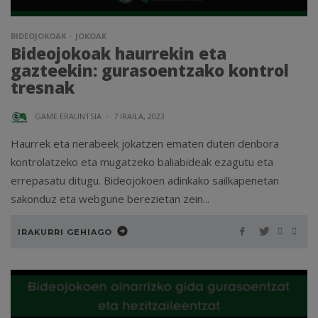
BIDEOJOKOAK
JOKOAK
Bideojokoak haurrekin eta
gazteekin: gurasoentzako kontrol
tresnak
GAME ERAUNTSIA
·
7 IRAILA, 2023
Haurrek eta nerabeek jokatzen ematen duten denbora
kontrolatzeko eta mugatzeko baliabideak ezagutu eta
errepasatu ditugu. Bideojokoen adinkako sailkapenetan
sakonduz eta webgune berezietan zein...
IRAKURRI GEHIAGO