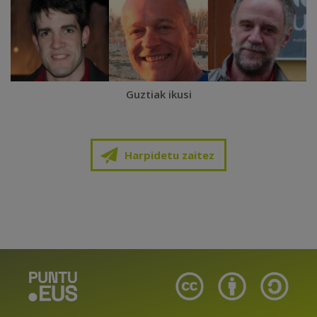
Guztiak ikusi
Harpidetu zaitez