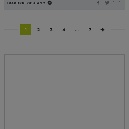
IRAKURRI GEHIAGO
1
2
3
4
…
7