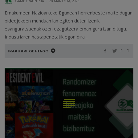
GAME ERAUNTSIA
·
28 MARTXOA, 2023
Emakumeen Nazioarteko Egunean horrenbeste maite dugun
bideojokoen munduan lan egiten duten izenik
esanguratsuenak ozen ezagutzera eman gura izan ditugu.
Industriaren hastapenetatik egon dira...
IRAKURRI GEHIAGO