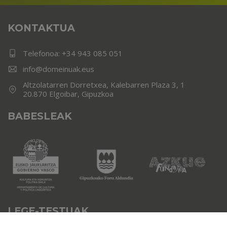
KONTAKTUA
Telefonoa:
+34 943 085 051
info@domeinuak.eus
Altzolatarren Dorretxea, Kalebarren Plaza 3, 1
20.870 Elgoibar, Gipuzkoa
BABESLEAK
LEGE-TESTUAK