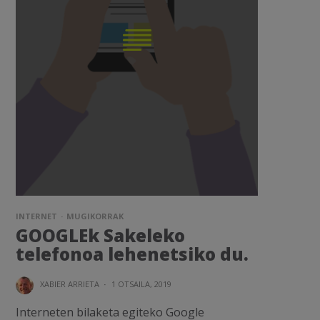
INTERNET
MUGIKORRAK
GOOGLEk Sakeleko
telefonoa lehenetsiko du.
XABIER ARRIETA
·
1 OTSAILA, 2019
Interneten bilaketa egiteko Google