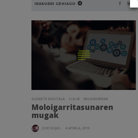
IRAKURRI GEHIAGO
GIZARTE DIGITALA
I+G+B
MUGIKORRAK
Moloigarritasunaren
mugak
JOXE ROJAS
·
4 APIRILA, 2019