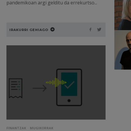
pandemikoan argi gelditu da errekurtso...
IRAKURRI GEHIAGO
FINANTZAK
MUGIKORRAK