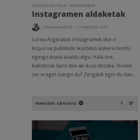
GIZARTE DIGITALA
MUGIKORRAK
Instagramen aldaketak
LOREA ARGARATE
·
11 ABENDUA, 2019
Lorea Argaratek Instagramek like-n
kopurua publikoki ikusteko aukera kendu
egingo duela azaldu digu. Hala ere,
bakoitzak bere like-ak ikusi ditzake. Honek
zer eragin izango du? Zergatik egin du hau...
IRAKURRI GEHIAGO