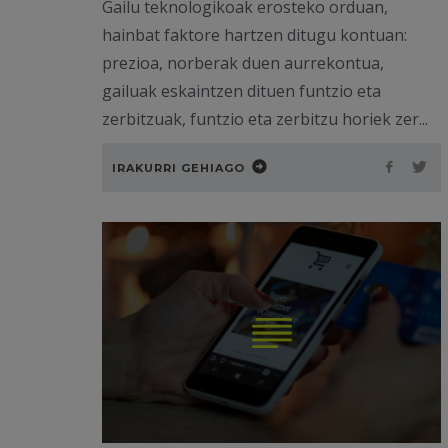
Gailu teknologikoak erosteko orduan,
hainbat faktore hartzen ditugu kontuan:
prezioa, norberak duen aurrekontua,
gailuak eskaintzen dituen funtzio eta
zerbitzuak, funtzio eta zerbitzu horiek zer...
IRAKURRI GEHIAGO