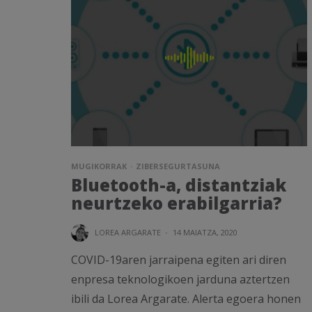
MUGIKORRAK
ZIBERSEGURTASUNA
Bluetooth-a, distantziak
neurtzeko erabilgarria?
LOREA ARGARATE
·
14 MAIATZA, 2020
COVID-19aren jarraipena egiten ari diren
enpresa teknologikoen jarduna aztertzen
ibili da Lorea Argarate. Alerta egoera honen