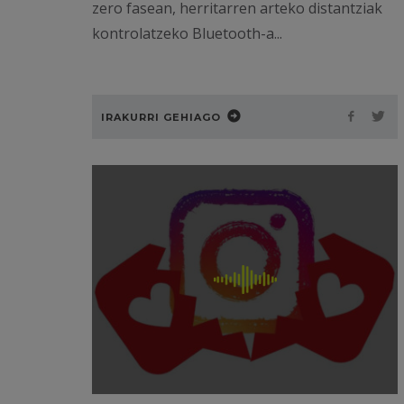
zero fasean, herritarren arteko distantziak
kontrolatzeko Bluetooth-a...
IRAKURRI GEHIAGO