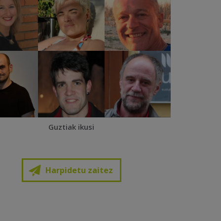
Guztiak ikusi
Harpidetu zaitez