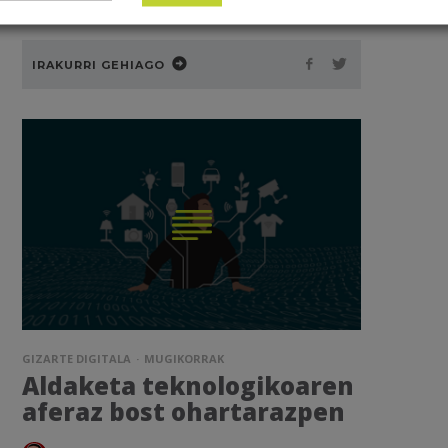
bizitzetan,...
IRAKURRI GEHIAGO
GIZARTE DIGITALA
MUGIKORRAK
Aldaketa teknologikoaren
aferaz bost ohartarazpen