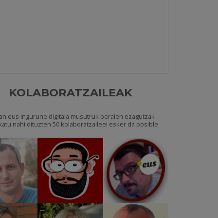
KOLABORATZAILEAK
an.eus ingurune digitala musutruk beraien ezagutzak
katu nahi dituzten 50 kolaboratzaileei esker da posible