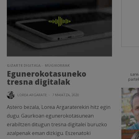
GIZARTE DIGITALA
MUGIKORRAK
Egunerokotasuneko
sare
parte
tresna digitalak
LOREA ARGARATE
·
7 MAIATZA, 2020
Astero bezala, Lorea Argaraterekin hitz egin
dugu. Gaurkoan egunerokotasunean
erabiltzen ditugun tresna digitalei buruzko
azalpenak eman dizkigu. Eszenatoki