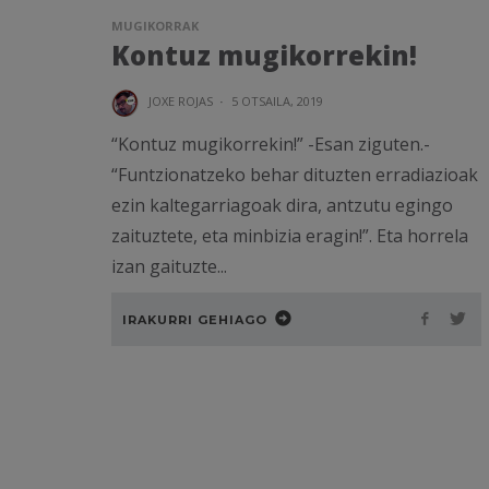
MUGIKORRAK
Kontuz mugikorrekin!
JOXE ROJAS
·
5 OTSAILA, 2019
“Kontuz mugikorrekin!” -Esan ziguten.-
“Funtzionatzeko behar dituzten erradiazioak
ezin kaltegarriagoak dira, antzutu egingo
zaituztete, eta minbizia eragin!”. Eta horrela
izan gaituzte...
IRAKURRI GEHIAGO