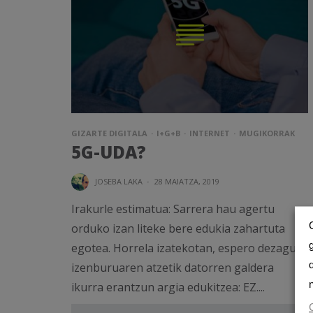
GIZARTE DIGITALA
I+G+B
INTERNET
MUGIKORRAK
5G-UDA?
JOSEBA LAKA
·
28 MAIATZA, 2019
Irakurle estimatua: Sarrera hau agertu
orduko izan liteke bere edukia zahartuta
egotea. Horrela izatekotan, espero dezagun
izenburuaren atzetik datorren galdera
ikurra erantzun argia edukitzea: EZ....