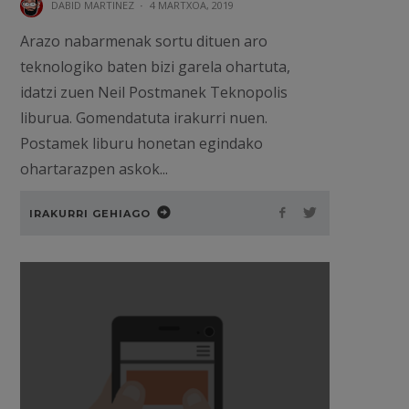
DABID MARTINEZ
·
4 MARTXOA, 2019
Arazo nabarmenak sortu dituen aro
teknologiko baten bizi garela ohartuta,
idatzi zuen Neil Postmanek Teknopolis
liburua. Gomendatuta irakurri nuen.
Postamek liburu honetan egindako
ohartarazpen askok...
IRAKURRI GEHIAGO