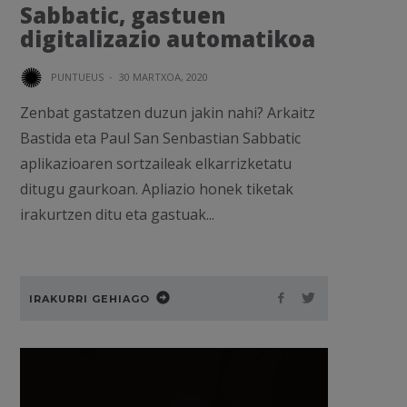
Sabbatic, gastuen
digitalizazio automatikoa
PUNTUEUS
·
30 MARTXOA, 2020
Zenbat gastatzen duzun jakin nahi? Arkaitz
Bastida eta Paul San Senbastian Sabbatic
aplikazioaren sortzaileak elkarrizketatu
ditugu gaurkoan. Apliazio honek tiketak
irakurtzen ditu eta gastuak...
IRAKURRI GEHIAGO