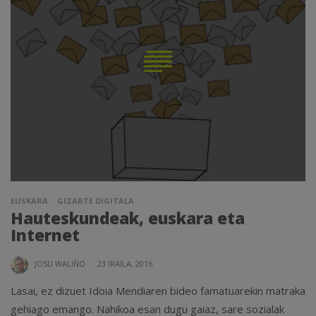
EUSKARA
GIZARTE DIGITALA
Hauteskundeak, euskara eta
Internet
JOSU WALIÑO
·
23 IRAILA, 2016
Lasai, ez dizuet Idoia Mendiaren bideo famatuarekin matraka
gehiago emango. Nahikoa esan dugu gaiaz, sare sozialak