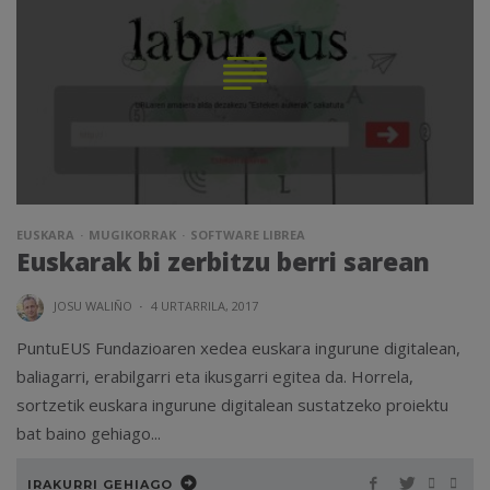
EUSKARA
MUGIKORRAK
SOFTWARE LIBREA
Euskarak bi zerbitzu berri sarean
JOSU WALIÑO
·
4 URTARRILA, 2017
PuntuEUS Fundazioaren xedea euskara ingurune digitalean,
baliagarri, erabilgarri eta ikusgarri egitea da. Horrela,
sortzetik euskara ingurune digitalean sustatzeko proiektu
bat baino gehiago...
IRAKURRI GEHIAGO