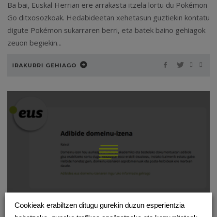
Ba bai, Euskal Herrian ere arrakasta itzela lortu du Pokémon
Go ditxosozkoak. Hedabideetan xehetasun guztiekin kontatu
digute Pokémon sukarraren berri, eta batek baino gehiagok
zeuon begiekin...
IRAKURRI GEHIAGO
Cookieak erabiltzen ditugu gurekin duzun esperientzia