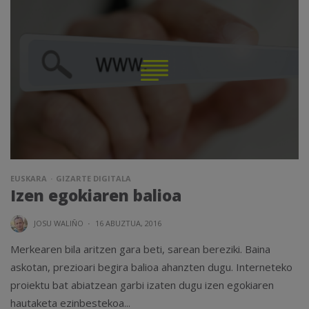
EUSKARA
GIZARTE DIGITALA
Izen egokiaren balioa
JOSU WALIÑO
·
16 ABUZTUA, 2016
Merkearen bila aritzen gara beti, sarean bereziki. Baina
askotan, prezioari begira balioa ahanzten dugu. Interneteko
proiektu bat abiatzean garbi izaten dugu izen egokiaren
hautaketa ezinbestekoa...