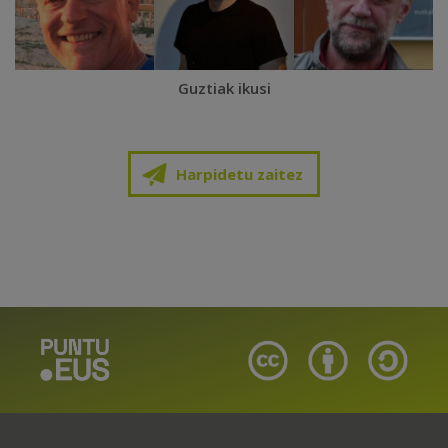
Guztiak ikusi
Harpidetu zaitez