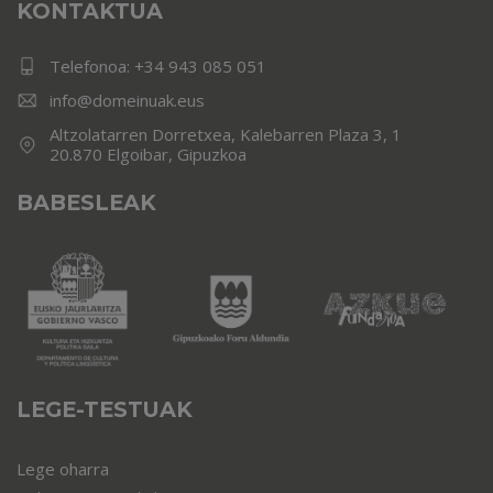
KONTAKTUA
Telefonoa:
+34 943 085 051
info@domeinuak.eus
Altzolatarren Dorretxea, Kalebarren Plaza 3, 1
20.870 Elgoibar, Gipuzkoa
BABESLEAK
LEGE-TESTUAK
Lege oharra