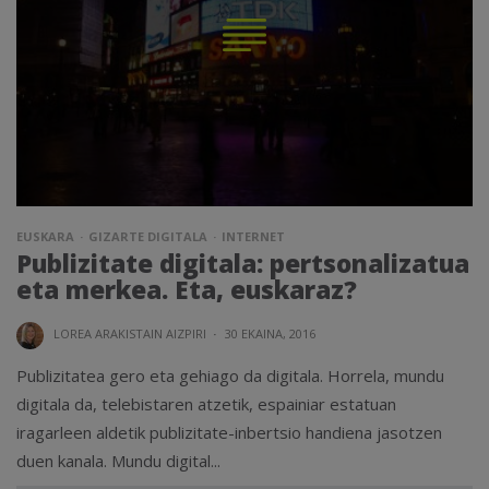
EUSKARA
GIZARTE DIGITALA
INTERNET
Publizitate digitala: pertsonalizatua
eta merkea. Eta, euskaraz?
LOREA ARAKISTAIN AIZPIRI
·
30 EKAINA, 2016
Publizitatea gero eta gehiago da digitala. Horrela, mundu
digitala da, telebistaren atzetik, espainiar estatuan
iragarleen aldetik publizitate-inbertsio handiena jasotzen
duen kanala. Mundu digital...