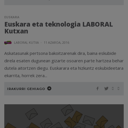
EUSKARA
Euskara eta teknologia LABORAL
Kutxan
LABORAL KUTXA
·
11 AZAROA, 2016
Askatasunak pertsona bakoitzarenak dira, baina eskubide
direla esaten dugunean gizarte osoaren parte hartzea behar
dutela aitortzen diegu. Euskarara eta hizkuntz eskubideetara
ekarrita, horrek zera...
IRAKURRI GEHIAGO