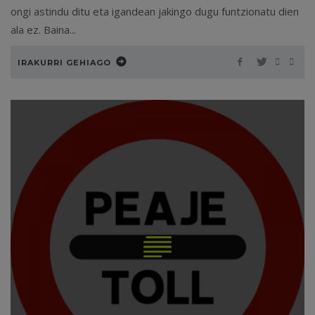
ongi astindu ditu eta igandean jakingo dugu funtzionatu dien
ala ez. Baina...
IRAKURRI GEHIAGO