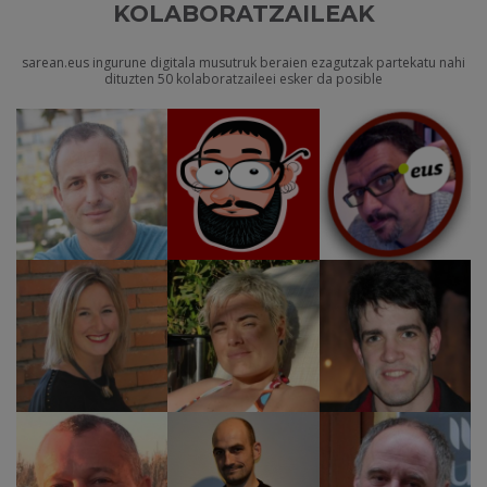
KOLABORATZAILEAK
sarean.eus ingurune digitala musutruk beraien ezagutzak partekatu nahi
dituzten 50 kolaboratzaileei esker da posible