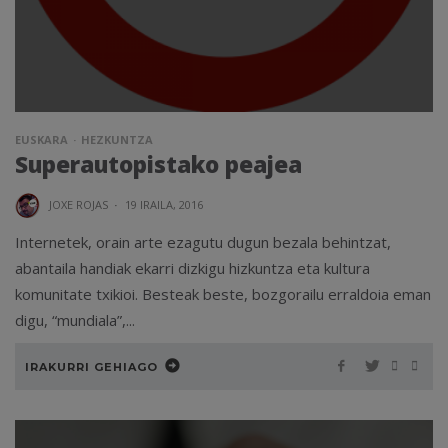
EUSKARA
HEZKUNTZA
Superautopistako peajea
JOXE ROJAS
·
19 IRAILA, 2016
Internetek, orain arte ezagutu dugun bezala behintzat,
abantaila handiak ekarri dizkigu hizkuntza eta kultura
komunitate txikioi. Besteak beste, bozgorailu erraldoia eman
digu, “mundiala”,...
IRAKURRI GEHIAGO