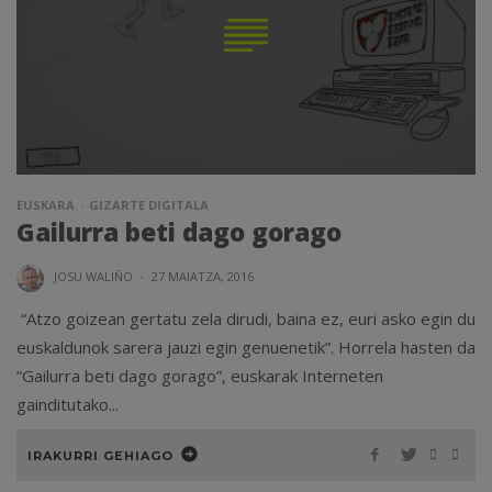
EUSKARA
GIZARTE DIGITALA
Gailurra beti dago gorago
JOSU WALIÑO
·
27 MAIATZA, 2016
“Atzo goizean gertatu zela dirudi, baina ez, euri asko egin du
euskaldunok sarera jauzi egin genuenetik”. Horrela hasten da
“Gailurra beti dago gorago”, euskarak Interneten
gainditutako...
IRAKURRI GEHIAGO