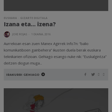
EUSKARA
GIZARTE DIGITALA
Izana eta… izena?
JOXE ROJAS
·
1 EKAINA, 2016
Aurrekoan esan zuen Manex Agirrek Info7n: “balio
komunikatiboen gainbehera” ikusten duela berak euskara
teknikarien ofizioan. Gehiago esango nuke nik: “Euskalgintza”
deitzen diogun muga...
IRAKURRI GEHIAGO