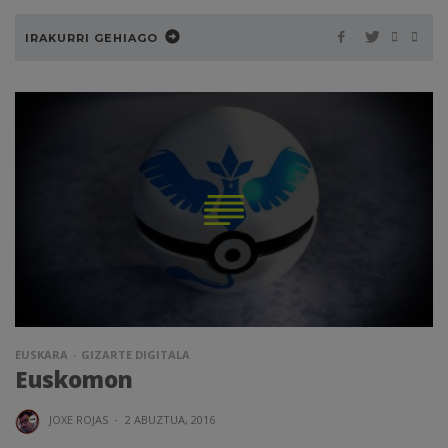
IRAKURRI GEHIAGO
EUSKARA
GIZARTE DIGITALA
Euskomon
JOXE ROJAS
·
2 ABUZTUA, 2016