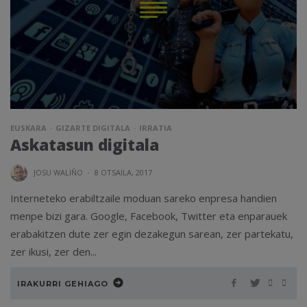
EUSKARA
GIZARTE DIGITALA
IRRATIA
Askatasun digitala
JOSU WALIÑO
·
8 OTSAILA, 2017
Interneteko erabiltzaile moduan sareko enpresa handien
menpe bizi gara. Google, Facebook, Twitter eta enparauek
erabakitzen dute zer egin dezakegun sarean, zer partekatu,
zer ikusi, zer den...
IRAKURRI GEHIAGO