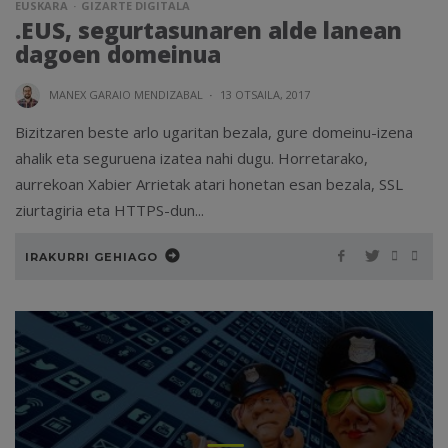
EUSKARA
GIZARTE DIGITALA
.EUS, segurtasunaren alde lanean
dagoen domeinua
MANEX GARAIO MENDIZABAL
·
13 OTSAILA, 2017
Bizitzaren beste arlo ugaritan bezala, gure domeinu-izena
ahalik eta seguruena izatea nahi dugu. Horretarako,
aurrekoan Xabier Arrietak atari honetan esan bezala, SSL
ziurtagiria eta HTTPS-dun...
IRAKURRI GEHIAGO