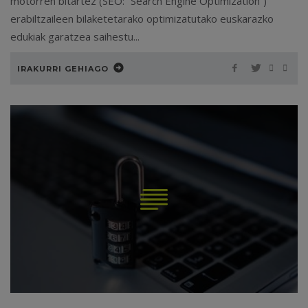
motorren bitartez (SEO: “Search Engine Optimization”)
erabiltzaileen bilaketetarako optimizatutako euskarazko
edukiak garatzea saihestu...
IRAKURRI GEHIAGO