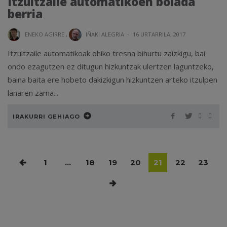
Itzultzaile automatikoen bolada
berria
ENEKO AGIRRE
,
IÑAKI ALEGRIA
·
16 URTARRILA, 2017
Itzultzaile automatikoak ohiko tresna bihurtu zaizkigu, bai
ondo ezagutzen ez ditugun hizkuntzak ulertzen laguntzeko,
baina baita ere hobeto dakizkigun hizkuntzen arteko itzulpen
lanaren zama...
IRAKURRI GEHIAGO
1
…
18
19
20
21
22
23