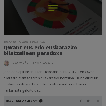
EUSKARA
GIZARTE DIGITALA
Qwant.eus edo euskarazko
bilatzaileen paradoxa
JOSU WALIÑO
·
8 MAIATZA, 2017
Joan den apirilaren 14an Hendaian aurkeztu zuten Qwant
bilatzaile frantsesaren euskarazko bertsioa. Baina aurretik
euskaraz ditugun beste bilatzaileen antzera, hau ere
hankamotz gelditu da....
IRAKURRI GEHIAGO