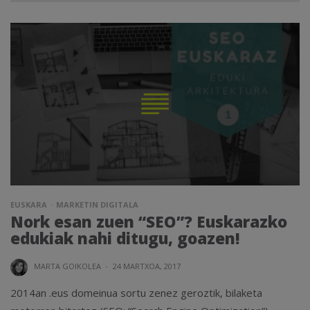
EUSKARA
MARKETIN DIGITALA
Nork esan zuen “SEO”? Euskarazko
edukiak nahi ditugu, goazen!
MARTA GOIKOLEA
·
24 MARTXOA, 2017
2014an .eus domeinua sortu zenez geroztik, bilaketa