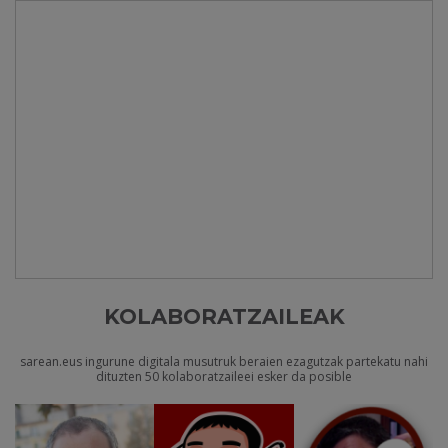
KOLABORATZAILEAK
sarean.eus ingurune digitala musutruk beraien ezagutzak partekatu nahi
dituzten 50 kolaboratzaileei esker da posible