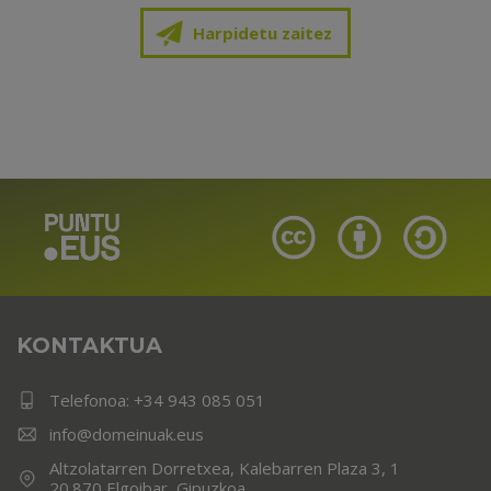
Harpidetu zaitez
KONTAKTUA
Telefonoa:
+34 943 085 051
info@domeinuak.eus
Altzolatarren Dorretxea, Kalebarren Plaza 3, 1
20.870 Elgoibar, Gipuzkoa