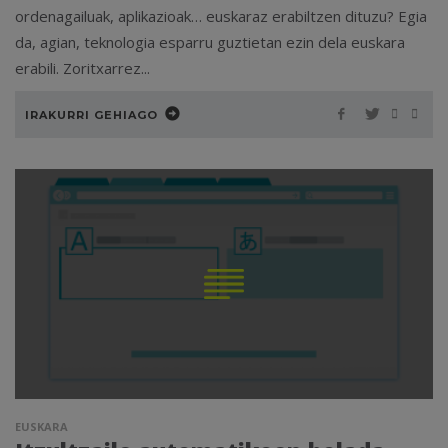
ordenagailuak, aplikazioak… euskaraz erabiltzen dituzu? Egia
da, agian, teknologia esparru guztietan ezin dela euskara
erabili. Zoritxarrez...
IRAKURRI GEHIAGO
EUSKARA