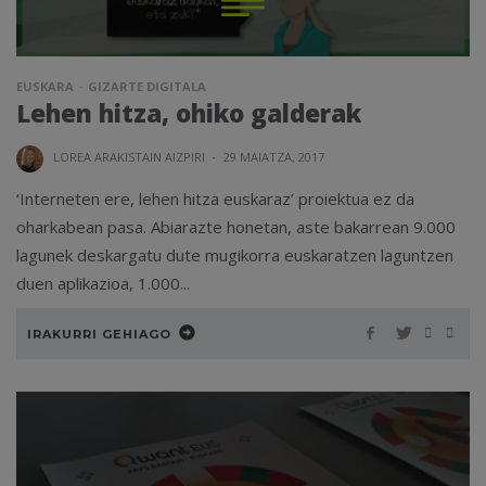
EUSKARA
GIZARTE DIGITALA
Lehen hitza, ohiko galderak
LOREA ARAKISTAIN AIZPIRI
·
29 MAIATZA, 2017
‘Interneten ere, lehen hitza euskaraz’ proiektua ez da
oharkabean pasa. Abiarazte honetan, aste bakarrean 9.000
lagunek deskargatu dute mugikorra euskaratzen laguntzen
duen aplikazioa, 1.000...
IRAKURRI GEHIAGO