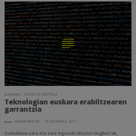
EUSKARA
GIZARTE DIGITALA
Teknologian euskara erabiltzearen
garrantzia
XABIER MARTIN
·
20 URTARRILA, 2017
Euskalduna zara eta zure inguruan dituzun mugikorrak,