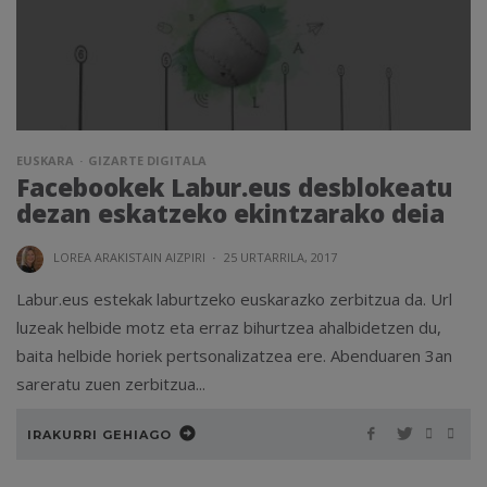
EUSKARA
GIZARTE DIGITALA
Facebookek Labur.eus desblokeatu
dezan eskatzeko ekintzarako deia
LOREA ARAKISTAIN AIZPIRI
·
25 URTARRILA, 2017
Labur.eus estekak laburtzeko euskarazko zerbitzua da. Url
luzeak helbide motz eta erraz bihurtzea ahalbidetzen du,
baita helbide horiek pertsonalizatzea ere. Abenduaren 3an
sareratu zuen zerbitzua...
IRAKURRI GEHIAGO