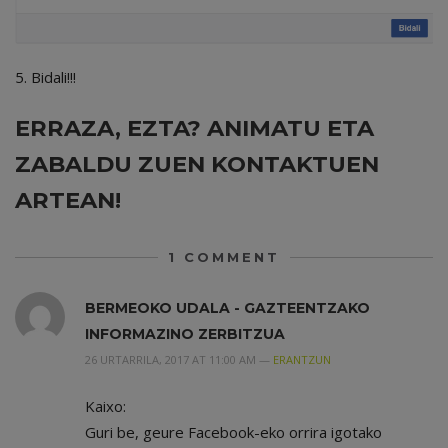
5. Bidali!!!
ERRAZA, EZTA? ANIMATU ETA
ZABALDU ZUEN KONTAKTUEN
ARTEAN!
1
COMMENT
BERMEOKO UDALA - GAZTEENTZAKO
INFORMAZINO ZERBITZUA
26 URTARRILA, 2017 AT 11:00 AM —
ERANTZUN
Kaixo:
Guri be, geure Facebook-eko orrira igotako