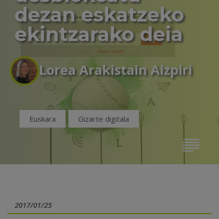
dezan eskatzeko
ekintzarako deia
Lorea Arakistain Aizpiri
Euskara
Gizarte digitala
2017/01/25