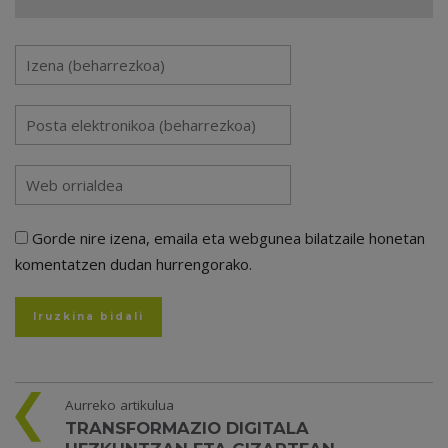
Gorde nire izena, emaila eta webgunea bilatzaile honetan
komentatzen dudan hurrengorako.
Aurreko artikulua
TRANSFORMAZIO DIGITALA