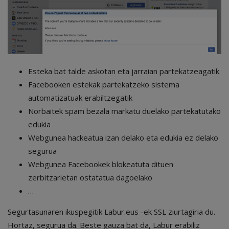
Esteka bat talde askotan eta jarraian partekatzeagatik
Facebooken estekak partekatzeko sistema
automatizatuak erabiltzegatik
Norbaitek spam bezala markatu duelako partekatutako
edukia
Webgunea hackeatua izan delako eta edukia ez delako
segurua
Webgunea Facebookek blokeatuta dituen
zerbitzarietan ostatatua dagoelako
…
Segurtasunaren ikuspegitik Labur.eus -ek SSL ziurtagiria du.
Hortaz, segurua da. Beste gauza bat da, Labur erabiliz