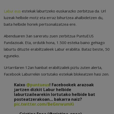
Labur.eus
estekak laburtzeko euskarazko zerbitzua da. Url
luzeak helbide motz eta erraz bihurtzea ahalbidetzen du,
baita helbide horiek pertsonalizatzea ere.
Abenduaren 3an sareratu zuen zerbitzua PuntuEUS
Fundazioak. Eta, ordutik hona, 1.500 esteka baino gehiago
laburtu dituzte erabiltzaileek Labur erabilita. Bataz beste, 50
eguneko.
Urtarrilaren 12an hainbat erabiltzailek piztu zuten alerta,
Facebook Laburrekin sortutako estekak blokeatzen hasi zen.
Kaixo
@puntueus
! Facebookek arazoak
jartzen dizkit Labur helbide
laburtzailearekin lortutako helbide bat
posteatzerakoan… bakarra naiz?
pic.twitter.com/BeGnrwumKi
— Cristina Enea (@cristina_enea)