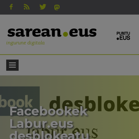
ingurune digitala
Facebookek
Labur.eus
desblokeatu