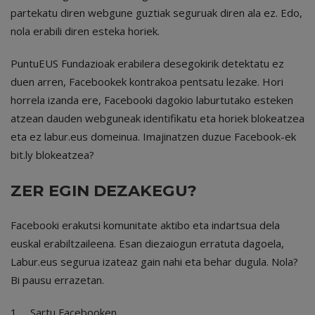
partekatu diren webgune guztiak seguruak diren ala ez. Edo,
nola erabili diren esteka horiek.
PuntuEUS Fundazioak erabilera desegokirik detektatu ez
duen arren, Facebookek kontrakoa pentsatu lezake. Hori
horrela izanda ere, Facebooki dagokio laburtutako esteken
atzean dauden webguneak identifikatu eta horiek blokeatzea
eta ez labur.eus domeinua. Imajinatzen duzue Facebook-ek
bit.ly blokeatzea?
ZER EGIN DEZAKEGU?
Facebooki erakutsi komunitate aktibo eta indartsua dela
euskal erabiltzaileena. Esan diezaiogun erratuta dagoela,
Labur.eus segurua izateaz gain nahi eta behar dugula. Nola?
Bi pausu errazetan.
1. Sartu Facebooken