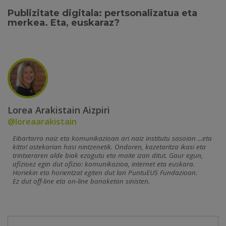
Publizitate digitala: pertsonalizatua eta
merkea. Eta, euskaraz?
Lorea Arakistain Aizpiri
@loreaarakistain
Eibartarra naiz eta komunikazioan ari naiz institutu sasoian ...eta
kitto! astekarian hasi nintzenetik. Ondoren, kazetaritza ikasi eta
trintxeraren alde biak ezagutu eta maite izan ditut. Gaur egun,
afizioez egin dut ofizio: komunikazioa, internet eta euskara.
Horiekin eta horientzat egiten dut lan PuntuEUS Fundazioan.
Ez dut off-line eta on-line banaketan sinisten.