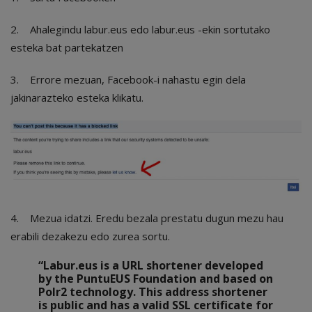
2. Ahalegindu labur.eus edo labur.eus -ekin sortutako
esteka bat partekatzen
3. Errore mezuan, Facebook-i nahastu egin dela
jakinarazteko esteka klikatu.
4. Mezua idatzi. Eredu bezala prestatu dugun mezu hau
erabili dezakezu edo zurea sortu.
“Labur.eus is a URL shortener developed
by the PuntuEUS Foundation and based on
Polr2 technology. This address shortener
is public and has a valid SSL certificate for