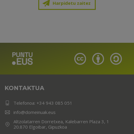
Harpidetu zaitez
KONTAKTUA
Telefonoa:
+34 943 085 051
info@domeinuak.eus
Altzolatarren Dorretxea, Kalebarren Plaza 3, 1
20.870 Elgoibar, Gipuzkoa