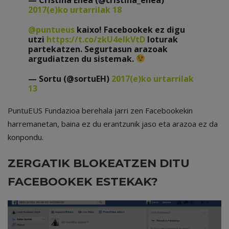
2017(e)ko urtarrilak 18
@puntueus
kaixo! Facebookek ez digu
utzi
https://t.co/zkU4elkVtD
loturak
partekatzen. Segurtasun arazoak
argudiatzen du sistemak.
— Sortu (@sortuEH)
2017(e)ko urtarrilak
13
PuntuEUS Fundazioa berehala jarri zen Facebookekin
harremanetan, baina ez du erantzunik jaso eta arazoa ez da
konpondu.
ZERGATIK BLOKEATZEN DITU
FACEBOOKEK ESTEKAK?