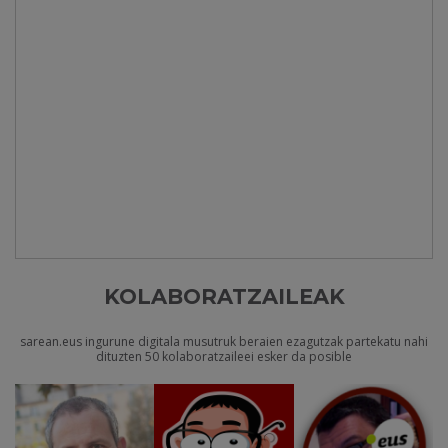
KOLABORATZAILEAK
sarean.eus ingurune digitala musutruk beraien ezagutzak partekatu nahi
dituzten 50 kolaboratzaileei esker da posible