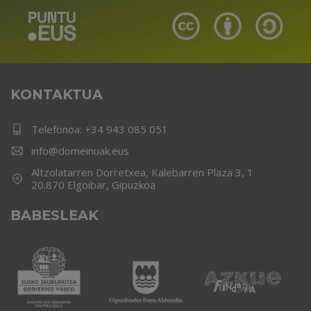
KONTAKTUA
Telefonoa:
+34 943 085 051
info@domeinuak.eus
Altzolatarren Dorretxea, Kalebarren Plaza 3, 1
20.870 Elgoibar, Gipuzkoa
BABESLEAK