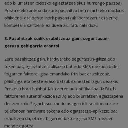
edo bi urratsen bidezko egiaztatzea (ikus hurrengo pausoa).
Posta elektronikoa da zure pasahitza berrezartzeko modurik
ohikoena, eta beste inork pasahitzak “berrezarri” eta zure
kontuetara sartzerik ez duela ziurtatu nahi duzu.
3. Pasahitzak soilik erabiltzeaz gain, segurtasun-
geruza gehigarria erantsi
Zure pasahitzaz gain, hardwareko segurtasun-giltza edo
token bat, egiaztatze-aplikazio bat edo SMS mezuen bidez
“bigarren faktore” gisa emandako PIN bat erabiltzeak,
phishinga eta beste eraso batzuk saihesten lagun dezake.
Prozesu horri hainbat faktoreren autentifikazioa (MFA), bi
faktoreren autentifikazioa (2FA) edo bi urratsen egiaztapena
deitzen zaio. Segurtasun-modu osagarririk sendoena zure
telefonoan hardware tokena edo egiaztatze-aplikazio bat
erabiltzea da, eta ez bigarren faktore gisa SMS mezuen
mende egotea.