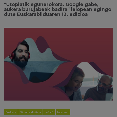
“Utopiatik egunerokora. Google gabe,
aukera burujabeak badira” lelopean egingo
dute Euskarabilduaren 12. edizioa
Euskara
Gizarte digitala
I+G+B
Internet