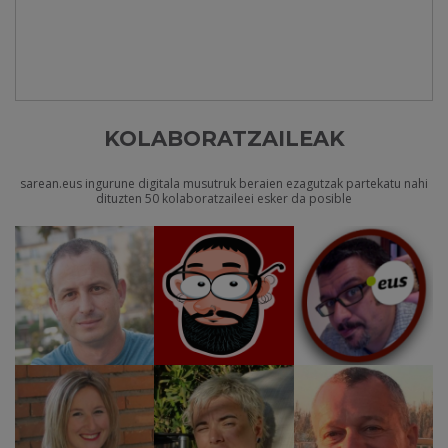
KOLABORATZAILEAK
sarean.eus ingurune digitala musutruk beraien ezagutzak partekatu nahi
dituzten 50 kolaboratzaileei esker da posible