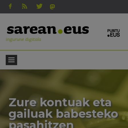
ingurune digitala
Zure kontuak eta
gailuak babesteko
pasahitzen