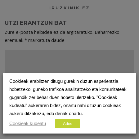
IRUZKINIK EZ
UTZI ERANTZUN BAT
Zure e-posta helbidea ez da argitaratuko.
Beharrezko
eremuak
*
markatuta daude
Cookieak erabiltzen ditugu gurekin duzun esperientzia
hobetzeko, guneko trafikoa analizatzeko eta komunitateak
gugandik zer behar duen hobeto ulertzeko. "Cookieak
kudeatu" aukeraren bidez, onartu nahi dituzun cookieak
aukera ditzakezu, edo denak onartu.
Cookieak kudeatu
Ados