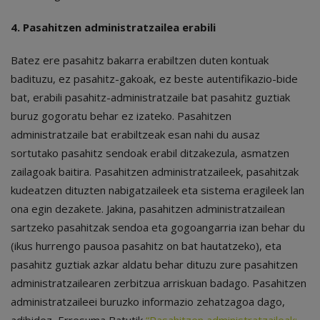
4. Pasahitzen administratzailea erabili
Batez ere pasahitz bakarra erabiltzen duten kontuak
badituzu, ez pasahitz-gakoak, ez beste autentifikazio-bide
bat, erabili pasahitz-administratzaile bat pasahitz guztiak
buruz gogoratu behar ez izateko. Pasahitzen
administratzaile bat erabiltzeak esan nahi du ausaz
sortutako pasahitz sendoak erabil ditzakezula, asmatzen
zailagoak baitira. Pasahitzen administratzaileek, pasahitzak
kudeatzen dituzten nabigatzaileek eta sistema eragileek lan
ona egin dezakete. Jakina, pasahitzen administratzailean
sartzeko pasahitzak sendoa eta gogoangarria izan behar du
(ikus hurrengo pausoa pasahitz on bat hautatzeko), eta
pasahitz guztiak azkar aldatu behar dituzu zure pasahitzen
administratzailearen zerbitzua arriskuan badago. Pasahitzen
administratzaileei buruzko informazio zehatzagoa dago,