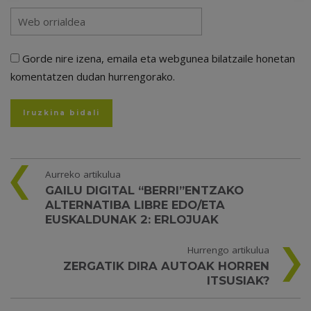
Gorde nire izena, emaila eta webgunea bilatzaile honetan
komentatzen dudan hurrengorako.
Aurreko artikulua
GAILU DIGITAL “BERRI”ENTZAKO
ALTERNATIBA LIBRE EDO/ETA
EUSKALDUNAK 2: ERLOJUAK
Hurrengo artikulua
ZERGATIK DIRA AUTOAK HORREN
ITSUSIAK?