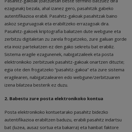
Pasahitz-gakoak (batzuetan beste termino batzuez dira
ezagunak) bezala, ahal izanez gero, pasahitzik gabeko
autentifikazioa erabili. Pasahitz-gakoak pasahitzak baino
askoz seguruagoak eta erabiltzeko errazagoak dira.
Pasahitz-gakoek kriptografia baliatzen dute webgune eta
zerbitzu digitaletan zu zarela frogatzeko, zure gailuan gorde
eta inoiz partekatzen ez den gako sekretu bat erabiliz.
Sistema eragile ezagunenek, nabigatzaileek eta posta
elektronikoko zerbitzuek pasahitz-gakoak onartzen dituzte;
egia ote den frogatzeko “pasahitz-gakoa” eta zure sistema
eragilearen, nabigatzailearen edo webgune/zerbitzuaren
izena bilatzea besterik ez duzu.
2. Babestu zure posta elektronikoko kontua
Posta elektronikoko kontuetarako pasahitz bidezko
autentifikazioa erabiltzen baduzu, erabili pasahitz indartsu
bat (luzea, ausaz sortua eta bakarra) eta hainbat faktore