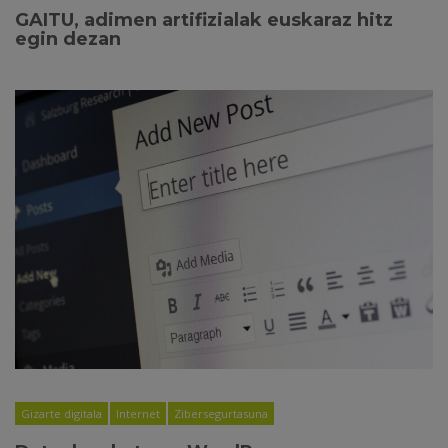
GAITU, adimen artifizialak euskaraz hitz
egin dezan
Gizarte digitala
Internet
Zibersegurtasuna