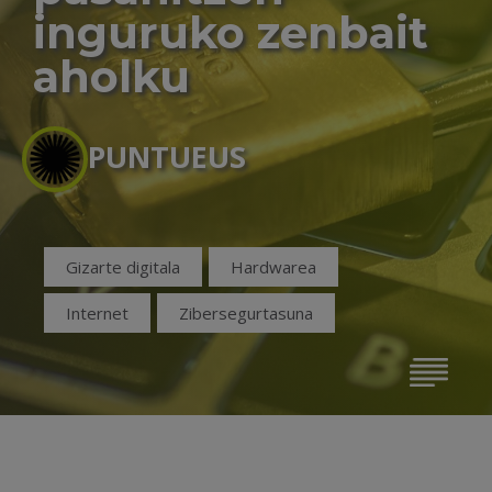
inguruko zenbait
aholku
PUNTUEUS
Gizarte digitala
Hardwarea
Internet
Zibersegurtasuna