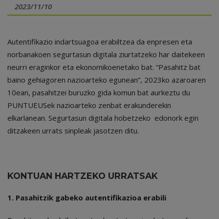
2023/11/10
Autentifikazio indartsuagoa erabiltzea da enpresen eta
norbanakoen segurtasun digitala ziurtatzeko har daitekeen
neurri eraginkor eta ekonomikoenetako bat. “Pasahitz bat
baino gehiagoren nazioarteko egunean”, 2023ko azaroaren
10ean, pasahitzei buruzko gida komun bat aurkeztu du
PUNTUEUSek nazioarteko zenbat erakunderekin
elkarlanean. Segurtasun digitala hobetzeko edonork egin
ditzakeen urrats sinpleak jasotzen ditu.
KONTUAN HARTZEKO URRATSAK
1. Pasahitzik gabeko autentifikazioa erabili