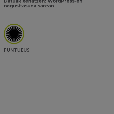
Datuak xehatzen: WordPress-en
nagusitasuna sarean
PUNTUEUS