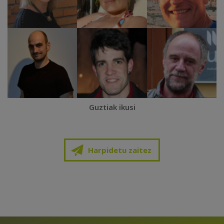
Guztiak ikusi
Harpidetu zaitez