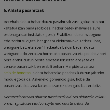
6. Aldatu pasahitzak
Berehala aldatu behar dituzu pasahitzak zure gailuetako bat
kaltetua izan bada (adibidez, hacker batek malwarea zure
ordenagailuan instalatuz gero). Erabiltzen duzun webgune
edo zerbitzu digital bat (posta elektronikoko zerbitzu bat,
webgune bat, eta abar) hackeatua baldin bada, aldatu
webgune edo zerbitzu horretako pasahitza eta pasahitz hori
bera erabili duzun beste edozein lekuetan ere (eta ez
zenuke pasahitzik berrerabili behar). Harpidetu zaitez
helbide honetan
, aldatu beharreko pasahitzik duzun jakiteko
modu egokia da. Azkeneko gomendio gisa, hobe da
pasahitzak aldatzea kaltetua izan ez den gailu bat erabiliz.
Hornitzaileentzako oharra: pasahitzak aldizka aldatzeko eskatu
ordez, egiaztatze sendoa exijitu edo onartu behar da.