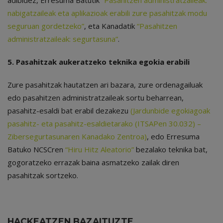
adibidez, Erresuma Batutik
“Pasahitzen administratzaileak:
nabigatzaileak eta aplikazioak erabili zure pasahitzak modu
seguruan gordetzeko”
, eta Kanadatik
“Pasahitzen
administratzaileak: segurtasuna”
.
5. Pasahitzak aukeratzeko teknika egokia erabili
Zure pasahitzak hautatzen ari bazara, zure ordenagailuak
edo pasahitzen administratzaileak sortu beharrean,
pasahitz-esaldi bat erabil dezakezu
(Jardunbide egokiagoak
pasahitz- eta pasahitz-esaldietarako (ITSAPen 30.032) –
Zibersegurtasunaren Kanadako Zentroa)
, edo Erresuma
Batuko NCSCren
“Hiru Hitz Aleatorio”
bezalako teknika bat,
gogoratzeko errazak baina asmatzeko zailak diren
pasahitzak sortzeko.
HACKEATZEN BAZAITUZTE