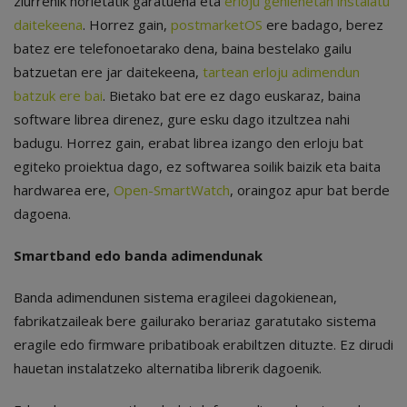
ziurrenik horietatik garatuena eta
erloju gehienetan instalatu
daitekeena
. Horrez gain,
postmarketOS
ere badago, berez
batez ere telefonoetarako dena, baina bestelako gailu
batzuetan ere jar daitekeena,
tartean erloju adimendun
batzuk ere bai
. Bietako bat ere ez dago euskaraz, baina
software librea direnez, gure esku dago itzultzea nahi
badugu. Horrez gain, erabat librea izango den erloju bat
egiteko proiektua dago, ez softwarea soilik baizik eta baita
hardwarea ere,
Open-SmartWatch
, oraingoz apur bat berde
dagoena.
Smartband edo banda adimendunak
Banda adimendunen sistema eragileei dagokienean,
fabrikatzaileak bere gailurako berariaz garatutako sistema
eragile edo firmware pribatiboak erabiltzen dituzte. Ez dirudi
hauetan instalatzeko alternatiba librerik dagoenik.