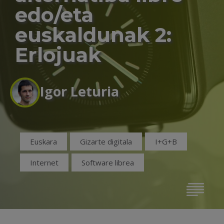
edo/eta
euskaldunak 2:
Erlojuak
Igor Leturia
Euskara
Gizarte digitala
I+G+B
Internet
Software librea