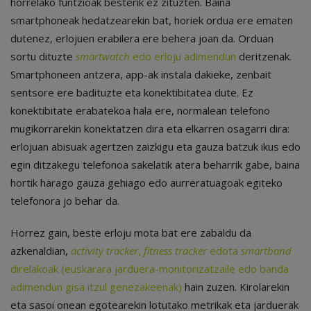
horrelako funtzioak besterik ez zituzten. Baina
smartphoneak hedatzearekin bat, horiek ordua ere ematen
dutenez, erlojuen erabilera ere behera joan da. Orduan
sortu dituzte
smartwatch
edo erloju adimendun
deritzenak.
Smartphoneen antzera, app-ak instala dakieke, zenbait
sentsore ere badituzte eta konektibitatea dute. Ez
konektibitate erabatekoa hala ere, normalean telefono
mugikorrarekin konektatzen dira eta elkarren osagarri dira:
erlojuan abisuak agertzen zaizkigu eta gauza batzuk ikus edo
egin ditzakegu telefonoa sakelatik atera beharrik gabe, baina
hortik harago gauza gehiago edo aurreratuagoak egiteko
telefonora jo behar da.
Horrez gain, beste erloju mota bat ere zabaldu da
azkenaldian,
activity tracker
,
fitness tracker
edota
smartband
direlakoak (euskarara jarduera-monitorizatzaile edo banda
adimendun gisa itzul genezakeenak)
hain zuzen. Kirolarekin
eta sasoi onean egotearekin lotutako metrikak eta jarduerak