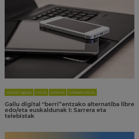
Gizarte digitala
I+G+B
Internet
Software librea
Gailu digital “berri”entzako alternatiba libre
edo/eta euskaldunak I: Sarrera eta
telebistak