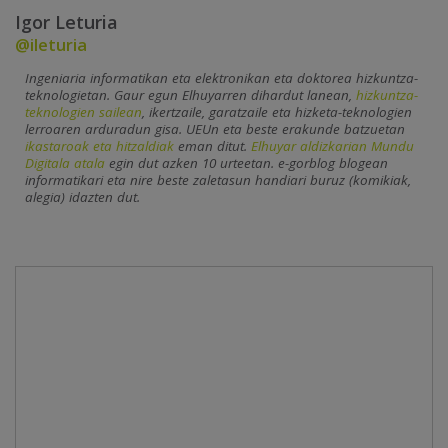
Igor Leturia
@ileturia
Ingeniaria informatikan eta elektronikan eta doktorea hizkuntza-
teknologietan. Gaur egun Elhuyarren dihardut lanean,
hizkuntza-
teknologien sailean
, ikertzaile, garatzaile eta hizketa-teknologien
lerroaren arduradun gisa. UEUn eta beste erakunde batzuetan
ikastaroak eta hitzaldiak
eman ditut.
Elhuyar aldizkarian Mundu
Digitala atala
egin dut azken 10 urteetan. e-gorblog blogean
informatikari eta nire beste zaletasun handiari buruz (komikiak,
alegia) idazten dut.