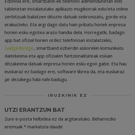
Edonola ere, smartband-ek telefono adimendunetan edo
tabletetan instalatutako aplikazio mugikorrak edo/eta online
zerbitzuak baliatzen dituzte datuak sinkronizatu, gorde eta
erakusteko. Eta argi dago datu hain pribatu horiek enpresa
horien esku egotea arazo handia dela. Horregatik, badago
app bat ofizial horien ordez telefonoan instalatzeko,
Gadgetbridge
, smartband ezberdin askorekin komunikatu
daitekeena eta app ofizialen funtzionalitateak eskain
ditzakeena datuak enpresa horien esku egon gabe. Eta hau
euskaraz ez badago ere, software librea da, eta euskaraz
jar dezakegu hala nahi badugu.
IRUZKINIK EZ
UTZI ERANTZUN BAT
Zure e-posta helbidea ez da argitaratuko.
Beharrezko
eremuak
*
markatuta daude