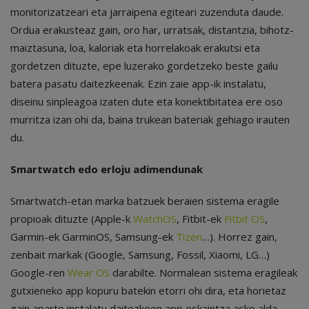
monitorizatzeari eta jarraipena egiteari zuzenduta daude.
Ordua erakusteaz gain, oro har, urratsak, distantzia, bihotz-
maiztasuna, loa, kaloriak eta horrelakoak erakutsi eta
gordetzen dituzte, epe luzerako gordetzeko beste gailu
batera pasatu daitezkeenak. Ezin zaie app-ik instalatu,
diseinu sinpleagoa izaten dute eta konektibitatea ere oso
murritza izan ohi da, baina trukean bateriak gehiago irauten
du.
Smartwatch edo erloju adimendunak
Smartwatch-etan marka batzuek beraien sistema eragile
propioak dituzte (Apple-k
WatchOS
, Fitbit-ek
Fitbit OS
,
Garmin-ek GarminOS, Samsung-ek
Tizen
…). Horrez gain,
zenbait markak (Google, Samsung, Fossil, Xiaomi, LG…)
Google-ren
Wear OS
darabilte. Normalean sistema eragileak
gutxieneko app kopuru batekin etorri ohi dira, eta horietaz
gain aparte instalatu daitezkeen app eskaintza asko alda