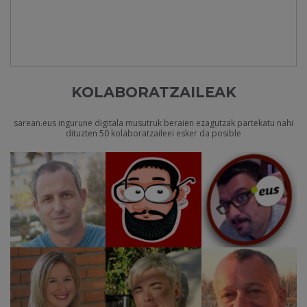
KOLABORATZAILEAK
sarean.eus ingurune digitala musutruk beraien ezagutzak partekatu nahi
dituzten 50 kolaboratzaileei esker da posible