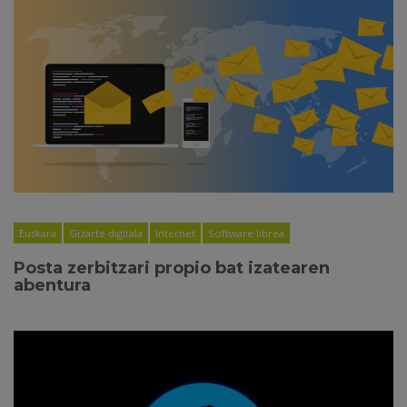
Euskara
Gizarte digitala
Internet
Software librea
Posta zerbitzari propio bat izatearen
abentura