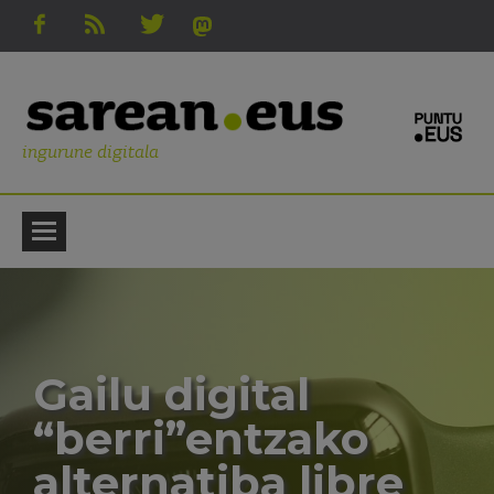
ingurune digitala
Gailu digital
“berri”entzako
alternatiba libre