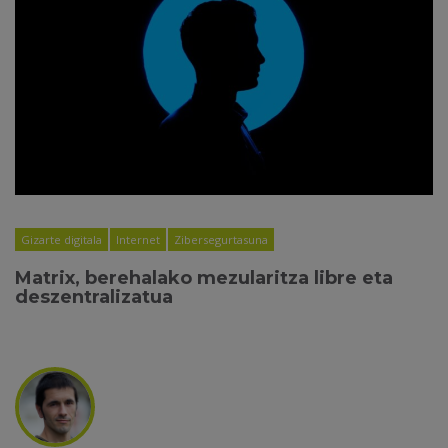
Gizarte digitala
Internet
Zibersegurtasuna
Matrix, berehalako mezularitza libre eta
deszentralizatua