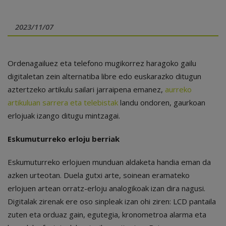
2023/11/07
Ordenagailuez eta telefono mugikorrez haragoko gailu
digitaletan zein alternatiba libre edo euskarazko ditugun
aztertzeko artikulu sailari jarraipena emanez,
aurreko
artikuluan sarrera eta telebistak
landu ondoren, gaurkoan
erlojuak izango ditugu mintzagai.
Eskumuturreko erloju berriak
Eskumuturreko erlojuen munduan aldaketa handia eman da
azken urteotan. Duela gutxi arte, soinean eramateko
erlojuen artean orratz-erloju analogikoak izan dira nagusi.
Digitalak zirenak ere oso sinpleak izan ohi ziren: LCD pantaila
zuten eta orduaz gain, egutegia, kronometroa alarma eta