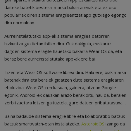
daiteke batetik bestera: marka bakarrarenak eta ez oso
popularrak diren sistema eragileentzat app gutxiago egongo
dira normalean.
Aurreinstalatutako app-ak sistema eragilea datorren
hizkuntza guztietan ibiliko dira. Guk dakigula, euskaraz
dagoen sistema eragile hauetako bakarra Wear OS da, eta
beraz bere aurreinstalatutako app-ak ere bai.
Tizen eta Wear OS software librea dira. Hala ere, biak marka
batenak dira eta beraiek gidatzen dute sistema eragilearen
eboluzioa. Wear OS-ren kasuan, gainera, atzean Google
egonik, Android-ek dauzkan arazo berak ditu, hau da, beraien
zerbitzuetara lotzen gaituztela, gure datuen pribatutasuna…
Baina badaude sistema eragile libre eta kolaboratibo batzuk
batzuk smartwatch-etan instalatzeko.
AsteroidOS
izango da