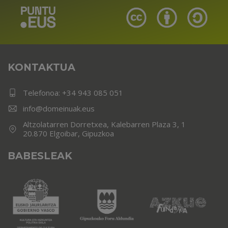
KONTAKTUA
Telefonoa:
+34 943 085 051
info@domeinuak.eus
Altzolatarren Dorretxea, Kalebarren Plaza 3, 1
20.870 Elgoibar, Gipuzkoa
BABESLEAK