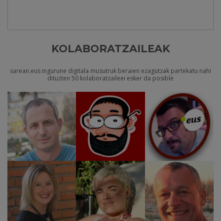
KOLABORATZAILEAK
sarean.eus ingurune digitala musutruk beraien ezagutzak partekatu nahi
dituzten 50 kolaboratzaileei esker da posible