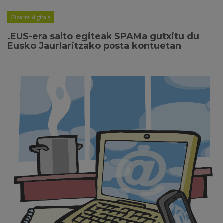
Gizarte digitala
.EUS-era salto egiteak SPAMa gutxitu du
Eusko Jaurlaritzako posta kontuetan