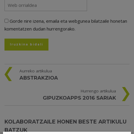
Gorde nire izena, emaila eta webgunea bilatzaile honetan
komentatzen dudan hurrengorako.
Aurreko artikulua
ABSTRAKZIOA
Hurrengo artikulua
GIPUZKOAPPS 2016 SARIAK
KOLABORATZAILE HONEN BESTE ARTIKULU
BATZUK