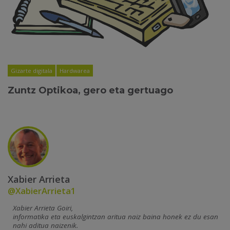
Gizarte digitala
Hardwarea
Zuntz Optikoa, gero eta gertuago
Xabier Arrieta
@XabierArrieta1
Xabier Arrieta Goiri,
informatika eta euskalgintzan aritua naiz baina honek ez du esan
nahi aditua naizenik.