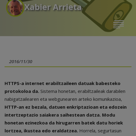
Xabier Arrieta
2016/11/30
HTTPS-a internet erabiltzaileen datuak babesteko
protokoloa da.
Sistema honetan, erabiltzaileak darabilen
nabigatzailearen eta webgunearen arteko komunikazioa,
HTTP-an ez bezala, datuen enkriptazioan eta edozein
intertzeptazio saiakera saihestean datza. Modu
honetan ezinezkoa da hirugarren batek datu horiek
lortzea, ikustea edo eraldatzea.
Horrela, segurtasun