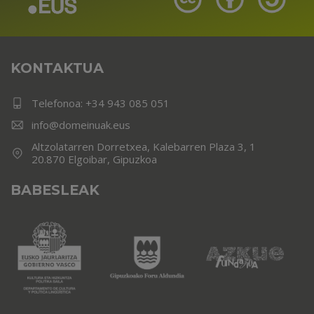
KONTAKTUA
Telefonoa:
+34 943 085 051
info@domeinuak.eus
Altzolatarren Dorretxea, Kalebarren Plaza 3, 1
20.870 Elgoibar, Gipuzkoa
BABESLEAK