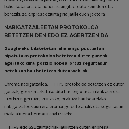
baliozkotasuna eta honen iraungitze-data zein den eta,
bereziki, ze enpresak ziurtagiria jaulki duen jakitera.
NABIGATZAILEETAN PROTOKOLOA
BETETZEN DEN EDO EZ AGERTZEN DA
Google-eko bilaketetan lehenengo postuetan
aipatutako protokoloa betetzen duten guneak
agertuko dira, posizio hobea lortuz segurtasun
betekizun hau betetzen duten web-ak.
Chrome nabigatzailea, HTTPS protokoloa betetzen ez duten
guneak, gorriz markatuko ditu hurrengo urtarriletik aurrera.
Etorkizun gertuan, ziur asko, praktika hau bestelako
nabigatzaileek aurrera eramango dute ahalik eta segurtasun
maila altuena bermatu ahal izateko.
HTTPS edo SSL ziurtagiriak jaulkitzen duten enpresa