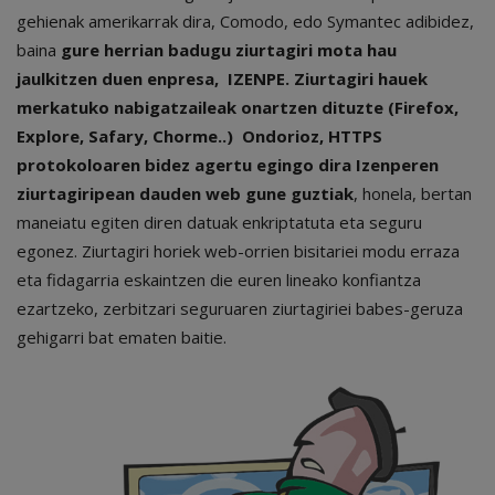
gehienak amerikarrak dira, Comodo, edo Symantec adibidez,
baina
gure herrian badugu ziurtagiri mota hau
jaulkitzen duen enpresa, IZENPE. Ziurtagiri hauek
merkatuko nabigatzaileak onartzen dituzte (Firefox,
Explore, Safary, Chorme..) Ondorioz, HTTPS
protokoloaren bidez agertu egingo dira Izenperen
ziurtagiripean dauden web gune guztiak
, honela, bertan
maneiatu egiten diren datuak enkriptatuta eta seguru
egonez. Ziurtagiri horiek web-orrien bisitariei modu erraza
eta fidagarria eskaintzen die euren lineako konfiantza
ezartzeko, zerbitzari seguruaren ziurtagiriei babes-geruza
gehigarri bat ematen baitie.