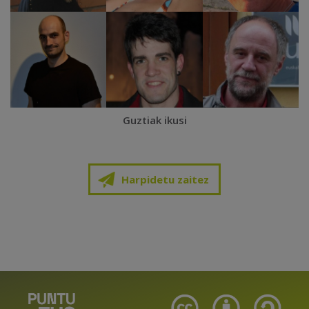
Guztiak ikusi
Harpidetu zaitez