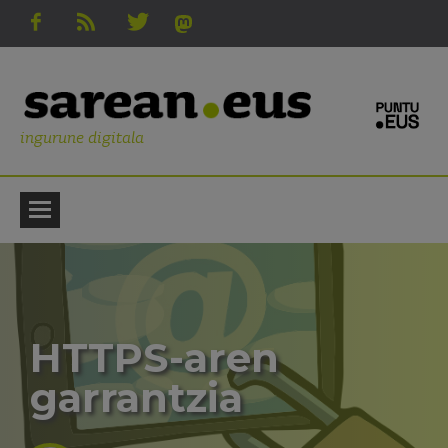
ingurune digitala
HTTPS-aren
garrantzia