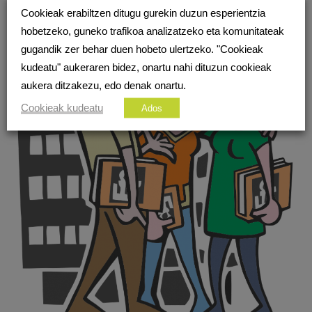
Cookieak erabiltzen ditugu gurekin duzun esperientzia
hobetzeko, guneko trafikoa analizatzeko eta komunitateak
gugandik zer behar duen hobeto ulertzeko. "Cookieak
kudeatu" aukeraren bidez, onartu nahi dituzun cookieak
aukera ditzakezu, edo denak onartu.
Cookieak kudeatu
Ados