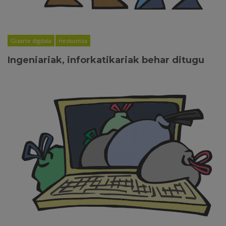
Gizarte digitala
Hezkuntza
Ingeniariak, inforkatikariak behar ditugu