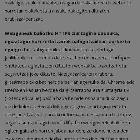
maila igotzeak konfiantza osagarria eskaintzen du web-orri
horretan bisitak eta transakzioak egiten dituzten
erabiltzaileentzat.
Webguneak baliozko HTTPS ziurtagiria badauka,
egiaztagiri hori zerbitzariak nabigatzaileari aurkeztu
egingo dio.
Nabigatzaileek konfiantzazko ziurtagiri
jaulkitzaileen zerrenda dute eta, horren arabera, ziurtapen
entitateek egiaztatzen dituzten web-ak baliozkotzat eta
segurutzat joko dituzte. Nabigatzailearen arabera,
giltzarrapo txiki bat helbide barran agertuko da, Chrome edo
Firefoxen kasuan berdea da giltzarrapoa eta ziurtagiria EV
(Extended value) baldin bada helbide osoa azalduko zaigu
berde kolorez. Bertan klik eginez gero, ziurtagiriaren eta
bere jaulkitzaileari buruzko informazioa eskainiko da. Izatez,
segurtasun ziurtagiri hauek dituzten webguneek ahalbidetu
egiten gaituzte horren jabea nor den, ze domeinukoa den,
lekuaren jabearen egiazko jatorria zein den, ziurtagiriaren