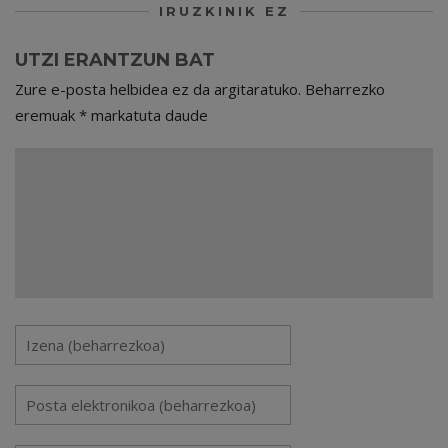
IRUZKINIK EZ
UTZI ERANTZUN BAT
Zure e-posta helbidea ez da argitaratuko.
Beharrezko
eremuak
*
markatuta daude