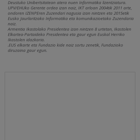
Deustuko Unibertsitatean atera nuen Informatika lizentziatura.
UPV/EHUko Gerente ordea izan naiz, IKT arloan 2004tik 2011 arte,
ondoren IZENPEren Zuzendari nagusia izan nintzen eta 2015etik
Eusko Jaurlaritzako Informatika eta komunikazioetako Zuzendaria
naiz.
Armentia Ikastolako Presidentea izan nintzen 8 urtetan, Ikastolen
Elkartea-Partaideko Presidentea eta gaur egun Euskal Herriko
Ikastolen idazkaria.
.EUS elkarte eta Fundazio kide naiz sortu zenetik, Fundazioko
diruzaina gaur egun.