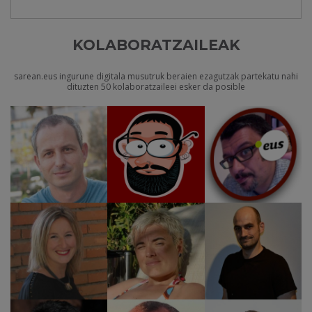
KOLABORATZAILEAK
sarean.eus ingurune digitala musutruk beraien ezagutzak partekatu nahi
dituzten 50 kolaboratzaileei esker da posible