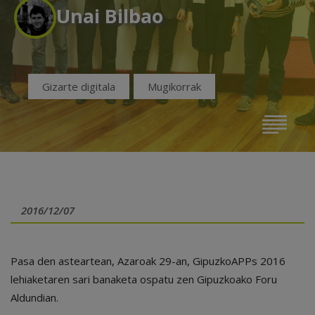
Unai Bilbao
Gizarte digitala
Mugikorrak
2016/12/07
Pasa den asteartean, Azaroak 29-an, GipuzkoAPPs 2016
lehiaketaren sari banaketa ospatu zen Gipuzkoako Foru
Aldundian.