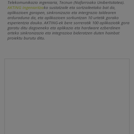
Telekomunikazio ingeniaria, Tecnun (Nafarroako Unibertsitatea).
AKTING Ingeniaritza
ko sustatzaile eta sortzaileetako bat da,
aplikazioen garapen, sinkronizazio eta intergrazio taldearen
arduraduna da, eta aplikazioen sorkuntzan 10 urtetik gorako
esperientzia dauka. AKTING-ek bere sorreratik 100 aplikaziotik gora
garatu ditu dagoeneko eta aplikazio eta hardware ezberdinen
arteko sinkronizazio eta integrazioa bideratzen duten hainbat
proiektu burutu ditu.