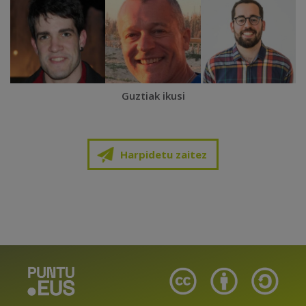
Guztiak ikusi
Harpidetu zaitez