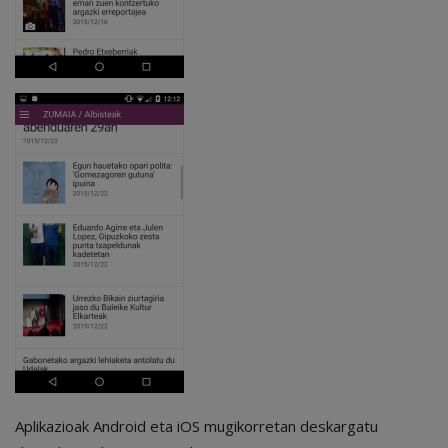
Aplikazioak Android eta iOS mugikorretan deskargatu