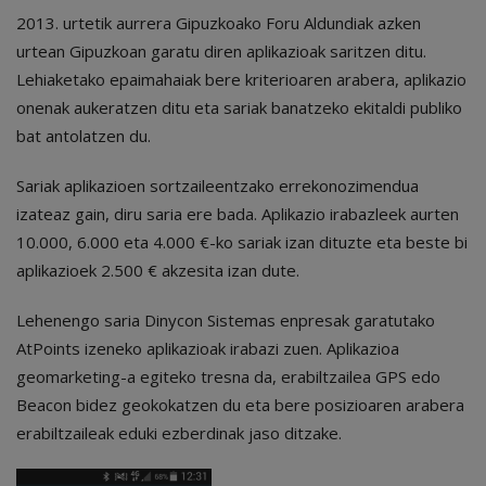
2013. urtetik aurrera Gipuzkoako Foru Aldundiak azken
urtean Gipuzkoan garatu diren aplikazioak saritzen ditu.
Lehiaketako epaimahaiak bere kriterioaren arabera, aplikazio
onenak aukeratzen ditu eta sariak banatzeko ekitaldi publiko
bat antolatzen du.
Sariak aplikazioen sortzaileentzako errekonozimendua
izateaz gain, diru saria ere bada. Aplikazio irabazleek aurten
10.000, 6.000 eta 4.000 €-ko sariak izan dituzte eta beste bi
aplikazioek 2.500 € akzesita izan dute.
Lehenengo saria Dinycon Sistemas enpresak garatutako
AtPoints izeneko aplikazioak irabazi zuen. Aplikazioa
geomarketing-a egiteko tresna da, erabiltzailea GPS edo
Beacon bidez geokokatzen du eta bere posizioaren arabera
erabiltzaileak eduki ezberdinak jaso ditzake.