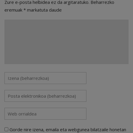
Zure e-posta helbidea ez da argitaratuko.
Beharrezko
eremuak
*
markatuta daude
Gorde nire izena, emaila eta webgunea bilatzaile honetan