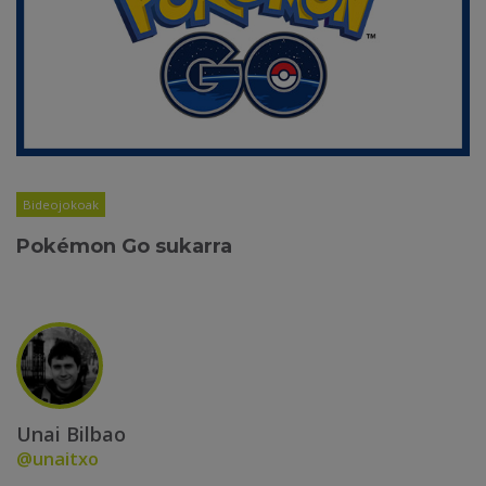
Bideojokoak
Pokémon Go sukarra
Unai Bilbao
@unaitxo