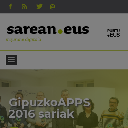
ingurune digitala
GipuzkoAPPS
2016 sariak