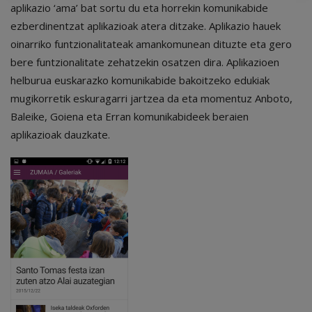
aplikazio ‘ama’ bat sortu du eta horrekin komunikabide
ezberdinentzat aplikazioak atera ditzake. Aplikazio hauek
oinarriko funtzionalitateak amankomunean dituzte eta gero
bere funtzionalitate zehatzekin osatzen dira. Aplikazioen
helburua euskarazko komunikabide bakoitzeko edukiak
mugikorretik eskuragarri jartzea da eta momentuz Anboto,
Baleike, Goiena eta Erran komunikabideek beraien
aplikazioak dauzkate.