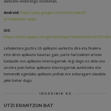
daitezke ondorengo esteketan.
Android
:
https://play.google.com/store/search?
q=tokikom&c=apps
iOS
:
https://itunes.apple.com/gb/developer/tokikom/id106765188
Lehiaketara guztira 26 aplikazio aurkeztu dira eta finalera
iritsi diren aplikazio hauetaz gain, parte hartzaileen artean
badaude oso aplikazio interesgarriak. Argi dago ez dela oso
urrutira joan behar aplikazio interesgarriak aurkitzeko eta
hemendik egindako aplikazio politak ere eskuragarri daudela
jakin behar dugu.
IRUZKINIK EZ
UTZI ERANTZUN BAT