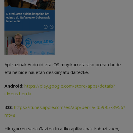
Aplikazioak Android eta iOS mugikorretarako prest daude
eta helbide hauetan deskargatu daitezke.
Android
:
https://play.google.com/store/apps/details?
id=eus.berria
iOS
:
https://itunes.apple.com/es/app/berria/id599573956?
mt=8
Hirugarren saria Gaztea Irratiko aplikazioak irabazi zuen,