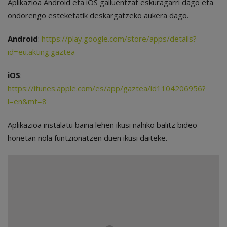
Aplikazioa Android eta iOS gailuentzat eskuragarri dago eta
ondorengo esteketatik deskargatzeko aukera dago.
Android
:
https://play.google.com/store/apps/details?
id=eu.akting.gaztea
iOS
:
https://itunes.apple.com/es/app/gaztea/id1104206956?
l=en&mt=8
Aplikazioa instalatu baina lehen ikusi nahiko balitz bideo
honetan nola funtzionatzen duen ikusi daiteke.