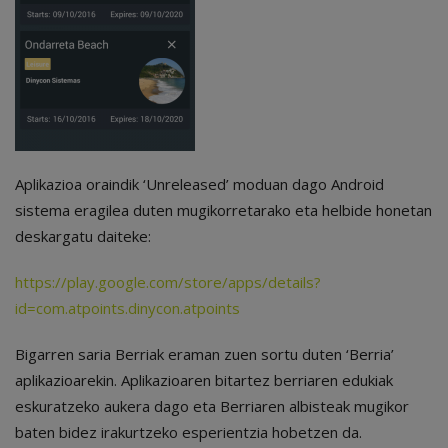
Aplikazioa oraindik ‘Unreleased’ moduan dago Android
sistema eragilea duten mugikorretarako eta helbide honetan
deskargatu daiteke:
https://play.google.com/store/apps/details?
id=com.atpoints.dinycon.atpoints
Bigarren saria Berriak eraman zuen sortu duten ‘Berria’
aplikazioarekin. Aplikazioaren bitartez berriaren edukiak
eskuratzeko aukera dago eta Berriaren albisteak mugikor
baten bidez irakurtzeko esperientzia hobetzen da.