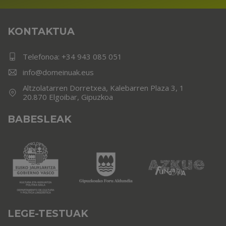
KONTAKTUA
Telefonoa:
+34 943 085 051
info@domeinuak.eus
Altzolatarren Dorretxea, Kalebarren Plaza 3, 1
20.870 Elgoibar, Gipuzkoa
BABESLEAK
LEGE-TESTUAK