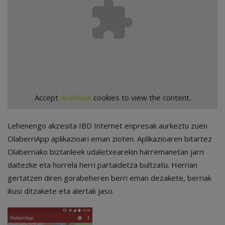
Accept
Analitikak
cookies to view the content.
Lehenengo akzesita IBD Internet enpresak aurkeztu zuen
OlaberriApp aplikazioari eman zioten. Aplikazioaren bitartez
Olaberriako biztanleek udaletxearekin harremanetan jarri
daitezke eta horrela herri partaidetza bultzatu. Herrian
gertatzen diren gorabeheren berri eman dezakete, berriak
ikusi ditzakete eta alertak jaso.