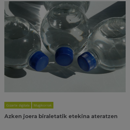
Gizarte digitala
Mugikorrak
Azken joera biraletatik etekina ateratzen