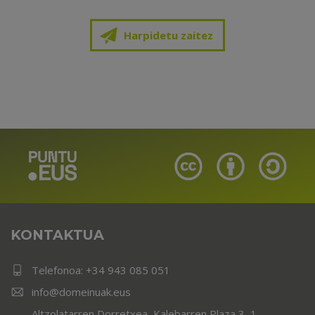
Harpidetu zaitez
KONTAKTUA
Telefonoa:
+34 943 085 051
info@domeinuak.eus
Altzolatarren Dorretxea, Kalebarren Plaza 3, 1