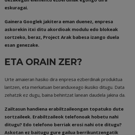
eskuragai.
Gainera Googlek jakitera eman duenez, enpresa
askorekin itxi ditu akordioak modulu edo blokeak
sortzeko, beraz, Project Arak babesa izango duela
esan genezake.
ETA ORAIN ZER?
Urte amaieran hasiko dira enpresa ezberdinak produktua
lantzen, eta merkatuan beranduxeago ikusiko ditugu. Data
zehatzik ez dugu, baina behintzat lanean daudela jakina da.
Zailtasun handiena erabiltzaileongan topatuko dute
sortzaileek. Erabiltzaileok telefonoak hobetu nahi
ditugu? Edo telefono berriak erosi nahi ote ditugu?
Askotan ez baitugu gure gailua berrikuntzengatik