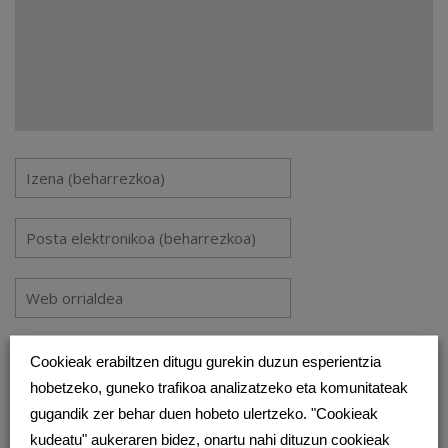
Gorde nire izena, emaila eta webgunea bilatzaile honetan
Cookieak erabiltzen ditugu gurekin duzun esperientzia
komentatzen dudan hurrengorako.
hobetzeko, guneko trafikoa analizatzeko eta komunitateak
gugandik zer behar duen hobeto ulertzeko. "Cookieak
kudeatu" aukeraren bidez, onartu nahi dituzun cookieak