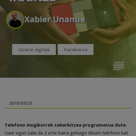
Xabier Unanue
Gizarte digitala
Hardwarea
2016/05/25
Telefono mugikorrek zaharkitzea programatua dute.
Gaur egun zaila da 2 urte baina gehiago dituen telefono bat