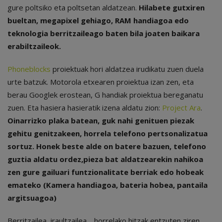
gure poltsiko eta poltsetan aldatzean.
Hilabete gutxiren
bueltan, megapixel gehiago, RAM handiagoa edo
teknologia berritzaileago baten bila joaten baikara
erabiltzaileok.
Phoneblocks
proiektuak hori aldatzea irudikatu zuen duela
urte batzuk. Motorola etxearen proiektua izan zen, eta
berau Googlek erostean, G handiak proiektua bereganatu
zuen. Eta hasiera hasieratik izena aldatu zion:
Project Ara
.
Oinarrizko plaka batean, guk nahi genituen piezak
gehitu genitzakeen, horrela telefono pertsonalizatua
sortuz. Honek beste alde on batere bazuen, telefono
guztia aldatu ordez,pieza bat aldatzearekin nahikoa
zen gure gailuari funtzionalitate berriak edo hobeak
emateko (Kamera handiagoa, bateria hobea, pantaila
argitsuagoa)
Berritzailea, iraultzailea… horrelako hitzak entzuten ziren