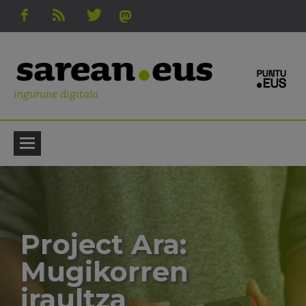
ingurune digitala
Project Ara:
Mugikorren
iraultza