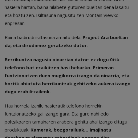
hasiera hartan, baina hilabete gutxiren bueltan dena lasaitu
eta hoztu zen. Isiltasuna nagusitu zen Montain Viewko
enpresan.
Baina badirudi isiltasuna amaitu dela.
Project Ara bueltan
da, eta dirudienez geratzeko dator
.
Berrikuntza nagusia oinarrian dator: ez dugu 0tik
telefono bat eraikitzen hasi beharko. Primeran
funtzionatzen duen mugikorra izango da oinarria, eta
hortik abiatuta berrikuntzak gehitzeko aukera izango
dugu erabiltzaileok.
Hau horrela izanik, hasieratik telefono horrekin
funtzionatzeko gai izango gara. Eta gure nahi edo
poltsikoaren tamainaren arabera gehitu ahal izango ditugu
produktuak.
Kamerak, bozgorailuak… imajinatu
dezakegun elementu ezberdinak egongo dira