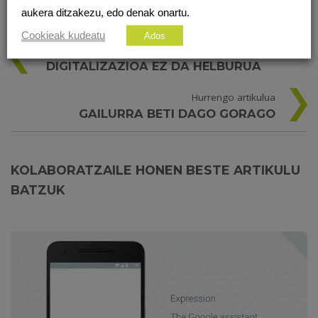
aukera ditzakezu, edo denak onartu.
Cookieak kudeatu
Ados
Aurreko artikulua
DIGITALIZAZIOA EZ DA HELBURUA
Hurrengo artikulua
GAILURRA BETI DAGO GORAGO
KOLABORATZAILE HONEN BESTE ARTIKULU
BATZUK