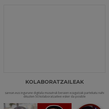
KOLABORATZAILEAK
sarean.eus ingurune digitala musutruk beraien ezagutzak partekatu nahi
dituzten 50 kolaboratzaileei esker da posible