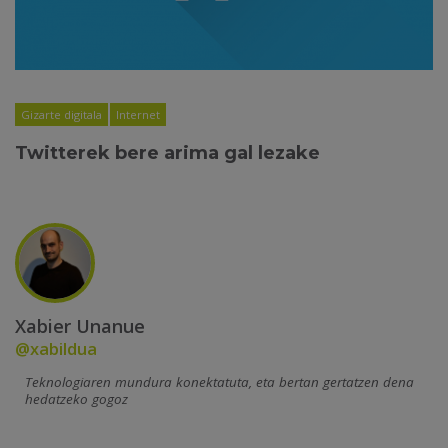
Gizarte digitala
Internet
Twitterek bere arima gal lezake
Xabier Unanue
@xabildua
Teknologiaren mundura konektatuta, eta bertan gertatzen dena
hedatzeko gogoz