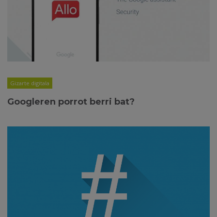
Gizarte digitala
Googleren porrot berri bat?