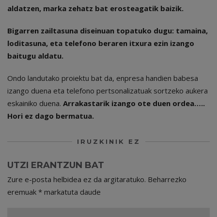
aldatzen, marka zehatz bat erosteagatik baizik.
Bigarren zailtasuna diseinuan topatuko dugu: tamaina,
loditasuna, eta telefono beraren itxura ezin izango
baitugu aldatu.
Ondo landutako proiektu bat da, enpresa handien babesa
izango duena eta telefono pertsonalizatuak sortzeko aukera
eskainiko duena.
Arrakastarik izango ote duen ordea…..
Hori ez dago bermatua.
IRUZKINIK EZ
UTZI ERANTZUN BAT
Zure e-posta helbidea ez da argitaratuko.
Beharrezko
eremuak
*
markatuta daude