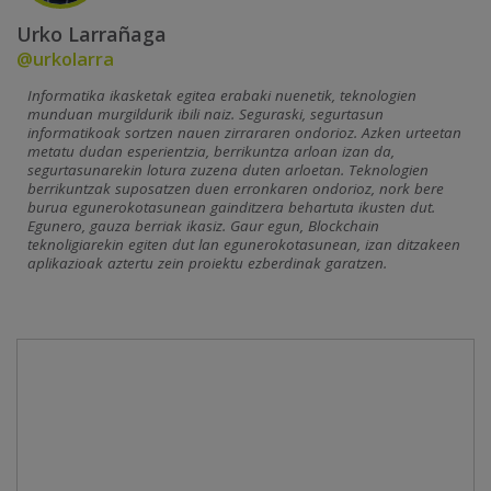
Urko Larrañaga
@urkolarra
Informatika ikasketak egitea erabaki nuenetik, teknologien
munduan murgildurik ibili naiz. Seguraski, segurtasun
informatikoak sortzen nauen zirrararen ondorioz. Azken urteetan
metatu dudan esperientzia, berrikuntza arloan izan da,
segurtasunarekin lotura zuzena duten arloetan. Teknologien
berrikuntzak suposatzen duen erronkaren ondorioz, nork bere
burua egunerokotasunean gainditzera behartuta ikusten dut.
Egunero, gauza berriak ikasiz. Gaur egun, Blockchain
teknoligiarekin egiten dut lan egunerokotasunean, izan ditzakeen
aplikazioak aztertu zein proiektu ezberdinak garatzen.