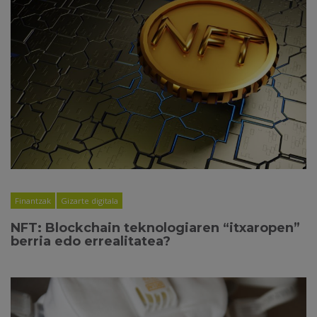
Finantzak
Gizarte digitala
NFT: Blockchain teknologiaren “itxaropen”
berria edo errealitatea?