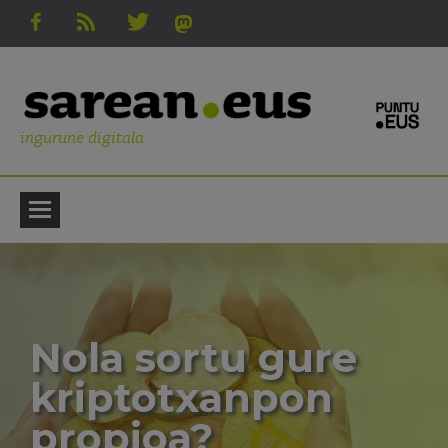
ingurune digitala
Nola sortu gure
kriptotxanpon
propioa?