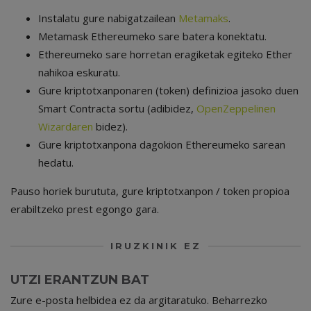
Instalatu gure nabigatzailean
Metamaks
.
Metamask Ethereumeko sare batera konektatu.
Ethereumeko sare horretan eragiketak egiteko Ether
nahikoa eskuratu.
Gure kriptotxanponaren (token) definizioa jasoko duen
Smart Contracta sortu (adibidez,
OpenZeppelinen
Wizardaren
bidez).
Gure kriptotxanpona dagokion Ethereumeko sarean
hedatu.
Pauso horiek burututa, gure kriptotxanpon / token propioa
erabiltzeko prest egongo gara.
IRUZKINIK EZ
UTZI ERANTZUN BAT
Zure e-posta helbidea ez da argitaratuko.
Beharrezko