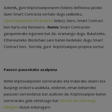
Azkenik
,
gure kriptotxanponaren (token) definizioa jasoko
duen Smart Contracta sortuko dugu (adibidez,
OpenZeppelinen Wizardaren
bidez). Gero, Smart Contract
hori hartu eta Remixera –
Remix
Smart Contracten
garapenerako ingurune bat da- eramango dugu. Bukatzeko,
Ethereumeko Blockchain sare baten hedatuko dugu Smart
Contract hori, horrela, gure kriptotxanpon propioa sortuz.
Pausoz-pausokako azalpena
Behin kriptoxanponen sorrerarako eta trukerako oinarri eta
ikuspegi orokorra azalduta, ondoren, eman beharreko
pausoen zerrendatze bat azaltzen da. Kriptotxanpon baten
sorrerarako gida zehatzago bat
GitHub-eko hurrengo
biltegian
duzue eskuragarri.