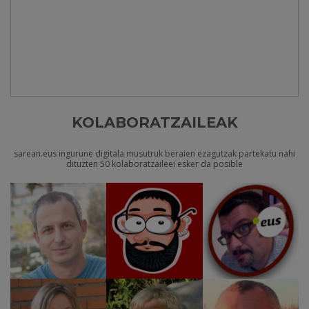
KOLABORATZAILEAK
sarean.eus ingurune digitala musutruk beraien ezagutzak partekatu nahi
dituzten 50 kolaboratzaileei esker da posible