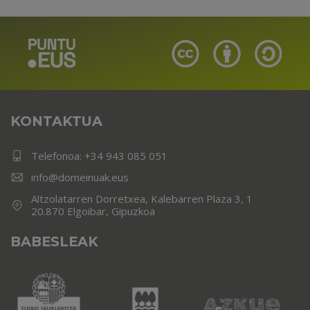
KONTAKTUA
Telefonoa:
+34 943 085 051
info@domeinuak.eus
Altzolatarren Dorretxea, Kalebarren Plaza 3, 1
20.870 Elgoibar, Gipuzkoa
BABESLEAK