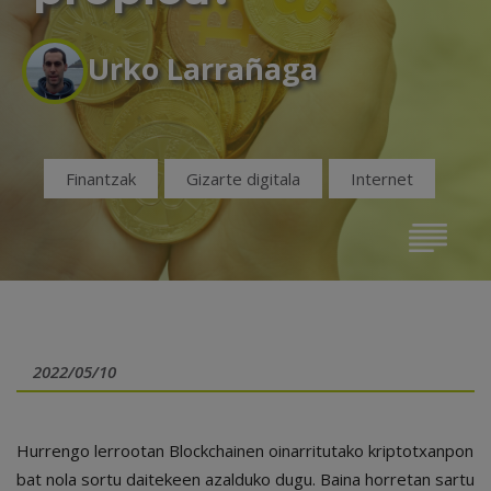
Urko Larrañaga
Finantzak
Gizarte digitala
Internet
2022/05/10
Hurrengo lerrootan Blockchainen oinarritutako kriptotxanpon
bat nola sortu daitekeen azalduko dugu. Baina horretan sartu