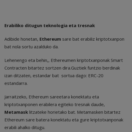
Erabiliko ditugun teknologia eta tresnak
Adibide honetan,
Ethereum
sare bat erabiliz kriptotxanpon
bat nola sortu azalduko da.
Lehenengo eta behin,, Ethereumen kriptotxanponak Smart
Contracten bitartez sortzen dira.Guztiek funtzio berdinak
izan ditzaten, estandar bat sortua dago: ERC-20
estandarra.
Jarraitzeko, Ethereum sareetara konektatu eta
kriptotxanponen erabilera egiteko tresnak daude,
Metamask
litzateke horietako bat. Metamasken bitartez
Ethereum sare batera konektatu eta gure kriptotxanponak
erabili ahalko ditugu.