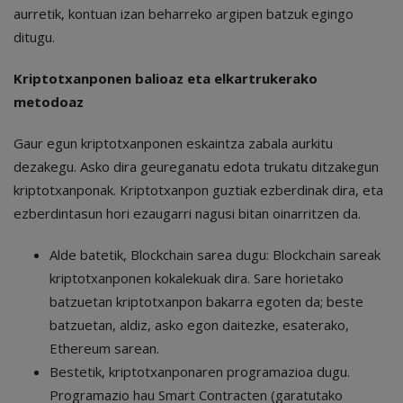
aurretik, kontuan izan beharreko argipen batzuk egingo
ditugu.
Kriptotxanponen balioaz eta elkartrukerako
metodoaz
Gaur egun kriptotxanponen eskaintza zabala aurkitu
dezakegu. Asko dira geureganatu edota trukatu ditzakegun
kriptotxanponak. Kriptotxanpon guztiak ezberdinak dira, eta
ezberdintasun hori ezaugarri nagusi bitan oinarritzen da.
Alde batetik, Blockchain sarea dugu: Blockchain sareak
kriptotxanponen kokalekuak dira. Sare horietako
batzuetan kriptotxanpon bakarra egoten da; beste
batzuetan, aldiz, asko egon daitezke, esaterako,
Ethereum sarean.
Bestetik, kriptotxanponaren programazioa dugu.
Programazio hau Smart Contracten (garatutako