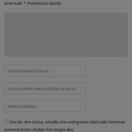
eremuak
*
markatuta daude
Gorde nire izena, emaila eta webgunea bilatzaile honetan
komentatzen dudan hurrengorako.