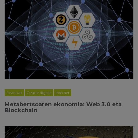
Finantzak
Gizarte digitala
Internet
Metabertsoaren ekonomia: Web 3.0 eta
Blockchain