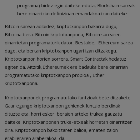
programa) bidez egin daiteke edota, Blockchain sareak
bere oinarrizko definizioan emandakoa izan daiteke.
Bitcoin sarean adibidez, kriptotxanpon bakarra dugu,
Bitcoina bera. Bitcoin kriptotxanpona, Bitcoin sarearen
oinarrietan programaturik dator. Bestalde, Ethereum sarea
dago, eta bertan kriptotxanpon ugari izan ditzakegu.
Kriptotxanpon horien sorrera, Smart Contractak hedatuz
egiten da. Aitzitik,Ethereumek ere badauka bere oinarrian
programatutako kriptotxanpon propioa , Ether
kriptotxanpona.
Kriptotxanponek programatutako funtzioak bete ditzakete.
Gaur egungo kriptotxanpon gehienek funtzio berdinak
dituzte eta, horri esker, beraien arteko trukea gauzatu
daiteke. Kriptotxanponen truke-etxeak horretan oinarritzen
dira. Kriptotxanpon bakoitzaren balioa, ematen zaion
erabileraren araberakoa da.