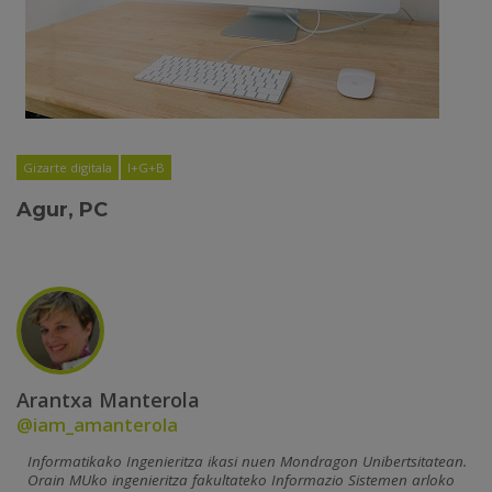
Gizarte digitala
I+G+B
Agur, PC
Arantxa Manterola
@iam_amanterola
Informatikako Ingenieritza ikasi nuen Mondragon Unibertsitatean.
Orain MUko ingenieritza fakultateko Informazio Sistemen arloko