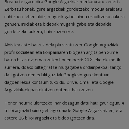
Bost urte igaro dira Google Argazkiak merkaturatu zenetik.
Zerbitzu honek, gure argazkiak gordetzeko modua eraldatu
nahi zuen: lehen aldiz, mugarik gabe lainoa erabiltzeko aukera
genuen, irudiak eta bideoak mugarik gabe eta debalde
gordetzeko aukera, hain zuzen ere.
Albistea aste batzuk dela plazaratu zen. Google Argazkiak
profil sozialean eta konpainiaren blogean argitalpen xume
baten bitartez; eman zuten honen berri: 2021eko ekainetik
aurrera, doako biltegiratze mugagabea ordainpekoa izango
da. Igotzen den eduki guztiak Googleko gure kontuan
dagoen lekua kontsumituko du, Drive, Gmail eta Google
Argazkiak-ek partekatzen dutena, hain zuzen.
Honen neurria ulertzeko, har dezagun datu hau: gaur egun, 4
trilioi argazki baino gehiago daude Google Argazkiak-en, eta
astero 28 bilioi argazki eta bideo igotzen dira.