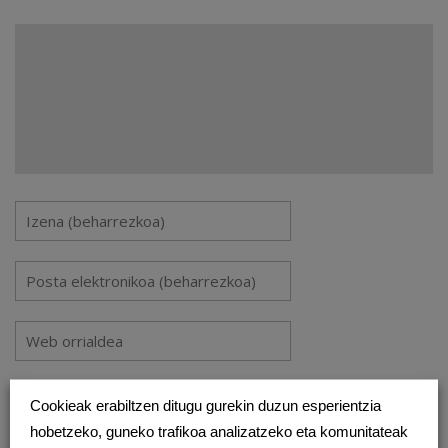
Gorde nire izena, emaila eta webgunea bilatzaile honetan
Cookieak erabiltzen ditugu gurekin duzun esperientzia
komentatzen dudan hurrengorako.
hobetzeko, guneko trafikoa analizatzeko eta komunitateak