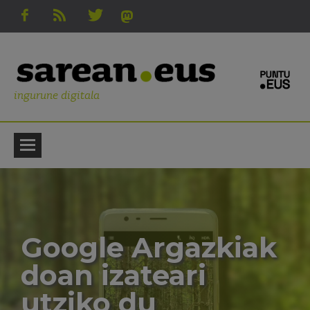
ingurune digitala
Google Argazkiak
doan izateari
utziko du