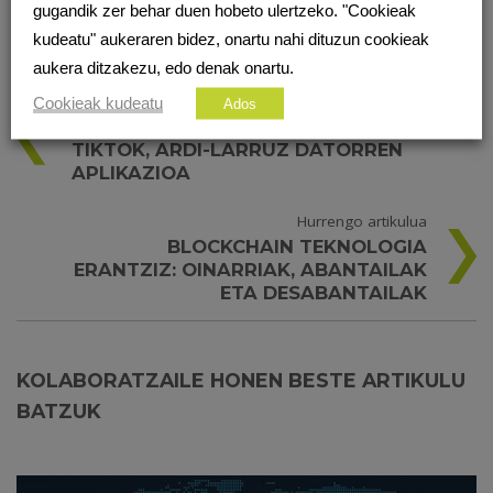
gugandik zer behar duen hobeto ulertzeko. "Cookieak
kudeatu" aukeraren bidez, onartu nahi dituzun cookieak
aukera ditzakezu, edo denak onartu.
Cookieak kudeatu
Ados
Aurreko artikulua
TIKTOK, ARDI-LARRUZ DATORREN
APLIKAZIOA
Hurrengo artikulua
BLOCKCHAIN TEKNOLOGIA
ERANTZIZ: OINARRIAK, ABANTAILAK
ETA DESABANTAILAK
KOLABORATZAILE HONEN BESTE ARTIKULU
BATZUK