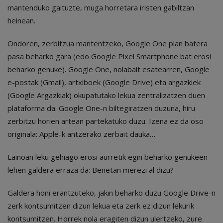
mantenduko gaituzte, muga horretara iristen gabiltzan
heinean.
Ondoren, zerbitzua mantentzeko, Google One plan batera
pasa beharko gara (edo Google Pixel Smartphone bat erosi
beharko genuke). Google One, nolabait esatearren, Google
e-postak (Gmail), artxiboek (Google Drive) eta argazkiek
(Google Argazkiak) okupatutako lekua zentralizatzen duen
plataforma da. Google One-n biltegiratzen duzuna, hiru
zerbitzu horien artean partekatuko duzu. Izena ez da oso
originala: Apple-k antzerako zerbait dauka…
Lainoan leku gehiago erosi aurretik egin beharko genukeen
lehen galdera erraza da: Benetan merezi al dizu?
Galdera honi erantzuteko, jakin beharko duzu Google Drive-n
zerk kontsumitzen dizun lekua eta zerk ez dizun lekurik
kontsumitzen. Horrek nola eragiten dizun ulertzeko, zure