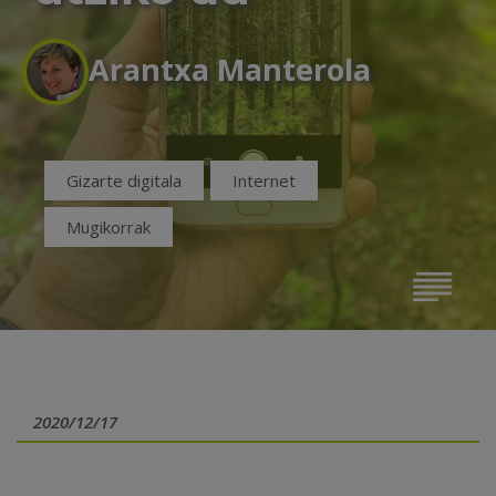
Arantxa Manterola
Gizarte digitala
Internet
Mugikorrak
2020/12/17