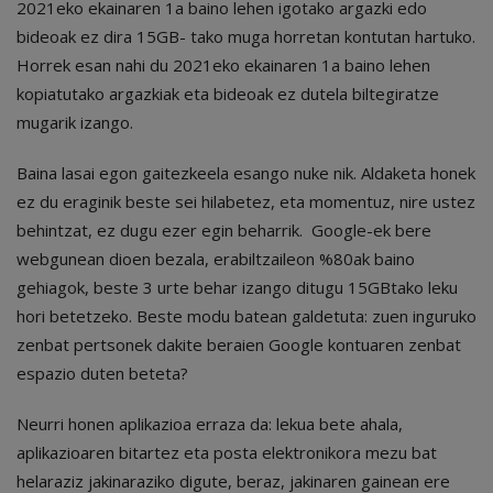
2021eko ekainaren 1a baino lehen igotako argazki edo
bideoak ez dira 15GB- tako muga horretan kontutan hartuko.
Horrek esan nahi du 2021eko ekainaren 1a baino lehen
kopiatutako argazkiak eta bideoak ez dutela biltegiratze
mugarik izango.
Baina lasai egon gaitezkeela esango nuke nik. Aldaketa honek
ez du eraginik beste sei hilabetez, eta momentuz, nire ustez
behintzat, ez dugu ezer egin beharrik. Google-ek bere
webgunean dioen bezala, erabiltzaileon %80ak baino
gehiagok, beste 3 urte behar izango ditugu 15GBtako leku
hori betetzeko. Beste modu batean galdetuta: zuen inguruko
zenbat pertsonek dakite beraien Google kontuaren zenbat
espazio duten beteta?
Neurri honen aplikazioa erraza da: lekua bete ahala,
aplikazioaren bitartez eta posta elektronikora mezu bat
helaraziz jakinaraziko digute, beraz, jakinaren gainean ere