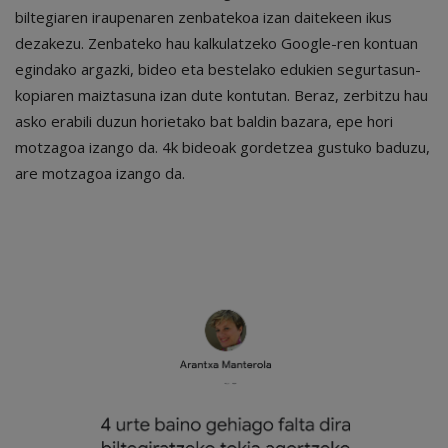
biltegiaren iraupenaren zenbatekoa izan daitekeen ikus
dezakezu. Zenbateko hau kalkulatzeko Google-ren kontuan
egindako argazki, bideo eta bestelako edukien segurtasun-
kopiaren maiztasuna izan dute kontutan. Beraz, zerbitzu hau
asko erabili duzun horietako bat baldin bazara, epe hori
motzagoa izango da. 4k bideoak gordetzea gustuko baduzu,
are motzagoa izango da.