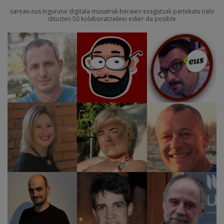
sarean.eus ingurune digitala musutruk beraien ezagutzak partekatu nahi
dituzten 50 kolaboratzaileei esker da posible