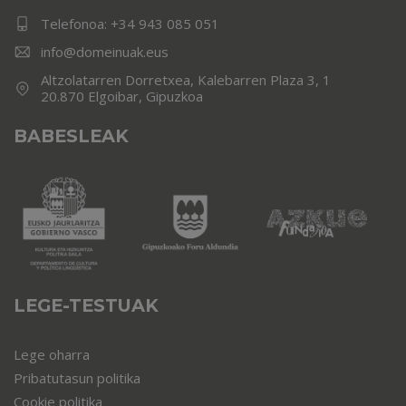
Telefonoa:
+34 943 085 051
info@domeinuak.eus
Altzolatarren Dorretxea, Kalebarren Plaza 3, 1
20.870 Elgoibar, Gipuzkoa
BABESLEAK
LEGE-TESTUAK
Lege oharra
Pribatutasun politika
Cookie politika