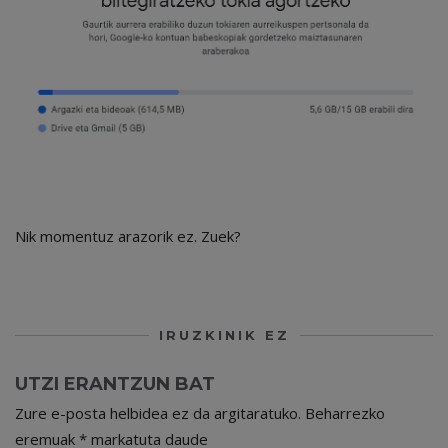
Nik momentuz arazorik ez. Zuek?
IRUZKINIK EZ
UTZI ERANTZUN BAT
Zure e-posta helbidea ez da argitaratuko.
Beharrezko
eremuak
*
markatuta daude