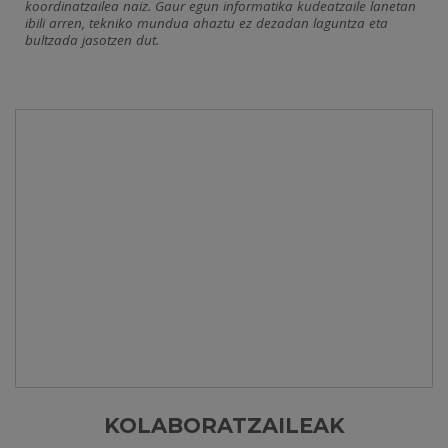
koordinatzailea naiz. Gaur egun informatika kudeatzaile lanetan
ibili arren, tekniko mundua ahaztu ez dezadan laguntza eta
bultzada jasotzen dut.
KOLABORATZAILEAK