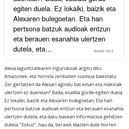
egiten duela. Ez lokalki, baizik eta
Alexaren bulegoetan. Eta han
pertsona batzuk audioak entzun
eta berauen esanahia ulertzen
dutela, eta…
SHARE ON X
Alexa laguntzailearen ingurukoak argitu ditu
Amazonek, eta horrela zenbaiten susmoa baieztatu.
Zer gertatzen da Alexari agindu bat eman eta makinak
ulertzen ez duenean? Bada, esaldia gorde egiten duela.
Ez lokalki, baizik eta Alexaren bulegoetan. Eta han
pertsona batzuk audioak entzun eta berauen esanahia
ulertzen dutela, eta datu-basean informazioa gehitzen
dutela. “Eskuz”, hau da, beraiek idazten dute horren