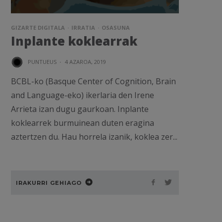
GIZARTE DIGITALA
IRRATIA
OSASUNA
Inplante koklearrak
PUNTUEUS
·
4 AZAROA, 2019
BCBL-ko (Basque Center of Cognition, Brain
and Language-eko) ikerlaria den Irene
Arrieta izan dugu gaurkoan. Inplante
koklearrek burmuinean duten eragina
aztertzen du. Hau horrela izanik, koklea zer...
IRAKURRI GEHIAGO