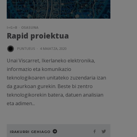
I+G+B
OSASUNA
Rapid proiektua
PUNTUEUS
·
4 MAIATZA, 2020
Unai Viscarret, Ikerlaneko elektronika,
informazio eta komunikazio
teknologikoaren unitateko zuzendaria izan
da gaurkoan gurekin. Beste bi zentro
teknologikorekin batera, datuen analisian
eta adimen...
IRAKURRI GEHIAGO