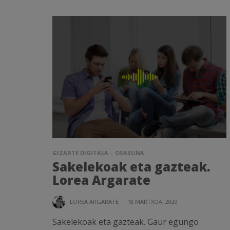
GIZARTE DIGITALA
OSASUNA
Sakelekoak eta gazteak.
Lorea Argarate
LOREA ARGARATE
·
18 MARTXOA, 2020
Sakelekoak eta gazteak. Gaur egungo