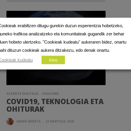
Cookieak erabiltzen ditugu gurekin duzun esperientzia hobetzeko,
guneko trafikoa analizatzeko eta komunitateak gugandik zer behar
duen hobeto ulertzeko. "Cookieak kudeatu" aukeraren bidez, onartu
nahi dituzun cookieak aukera ditzakezu, edo denak onartu.
Cookieak kudeatu
Ados
GIZARTE DIGITALA
OSASUNA
COVID19, TEKNOLOGIA ETA
OHITURAK
XABIER ARRIETA
·
23 MARTXOA, 2020