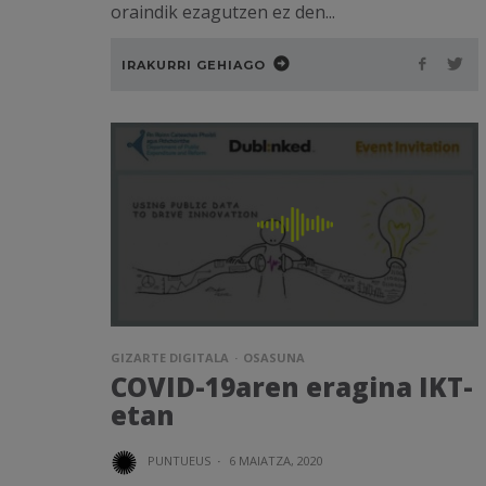
oraindik ezagutzen ez den...
IRAKURRI GEHIAGO
GIZARTE DIGITALA
OSASUNA
COVID-19aren eragina IKT-
etan
PUNTUEUS
·
6 MAIATZA, 2020