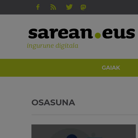
ingurune digitala
GAIAK
OSASUNA