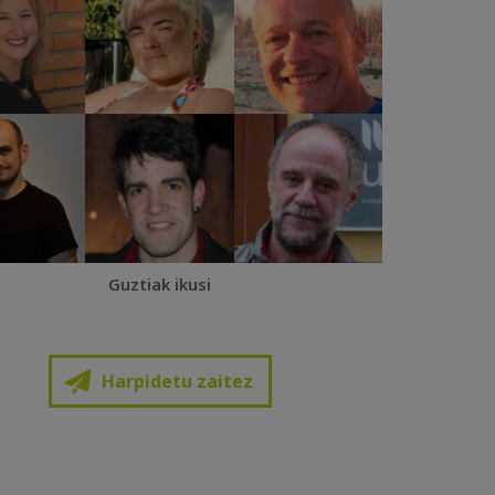
Guztiak ikusi
Harpidetu zaitez