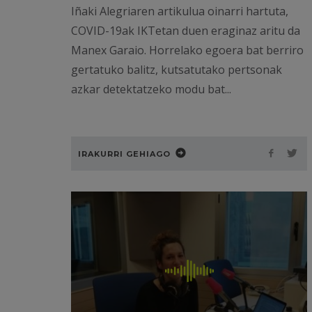
Iñaki Alegriaren artikulua oinarri hartuta,
COVID-19ak IKTetan duen eraginaz aritu da
Manex Garaio. Horrelako egoera bat berriro
gertatuko balitz, kutsatutako pertsonak
azkar detektatzeko modu bat...
IRAKURRI GEHIAGO