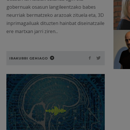
gobernuak osasun langileentzako babes
neurriak bermatzeko arazoak zituela eta, 3D
inprimagailuak dituzten hainbat diseinatzaile
ere martxan jarri ziren...
IRAKURRI GEHIAGO