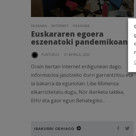
EUSKARA
INTERNET
OSASUNA
Euskararen egoera
eszenatoki pandemikoan
PUNTUEUS
·
27 APIRILA, 2020
Orain bertan Internet erdigunean dago,
informazioa jasotzeko iturri garrantzitsu eta
ia bakarra da egunotan. Libe Mimenza
elkarrizketatu dugu, Nor ikerketa taldea,
EHU eta gaur egun Behategiko...
IRAKURRI GEHIAGO