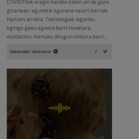
COVID19ak eragin handia izaten ari da gure
gizartean, egunetik egunera neurri berriak
hartzen ari dira. Teknologiak lagundu
egingo gaitu egoera berri honetara
moldatzen. Hartuko ditugun ohitura berri...
IRAKURRI GEHIAGO