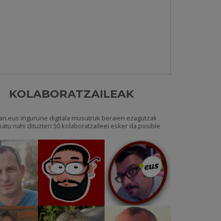
KOLABORATZAILEAK
an.eus ingurune digitala musutruk beraien ezagutzak
katu nahi dituzten 50 kolaboratzaileei esker da posible