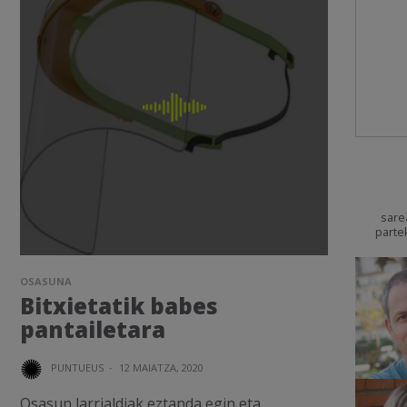
sare
parte
OSASUNA
Bitxietatik babes
pantailetara
PUNTUEUS
·
12 MAIATZA, 2020
Osasun larrialdiak eztanda egin eta