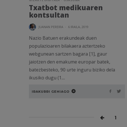
Txatbot medikuaren
kontsultan
JUANAN PEREIRA
·
6 IRAILA, 2019
Nazio Batuen erakundeak duen
populazioaren bilakaera aztertzeko
webgunean sartzen bagara [1], gaur
jaiotzen den emakume europar batek,
batezbesteko, 90 urte inguru biziko dela
ikusiko dugu (1....
IRAKURRI GEHIAGO
1