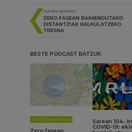
Aurreko artikulua
ZERO FASEAN BAIMENDUTAKO
DISTANTZIAK KALKULATZEKO
TRESNA
BESTE PODCAST BATZUK
I+G+B
Software librea
Sarean 104. Ir
COVID-19: ek
Zero fasean