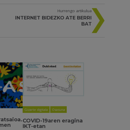
Hurrengo artikulua
INTERNET BIDEZKO ATE BERRI
BAT
Gizarte digitala
Osasuna
ratsaioa.
COVID-19aren eragina
imen
IKT-etan