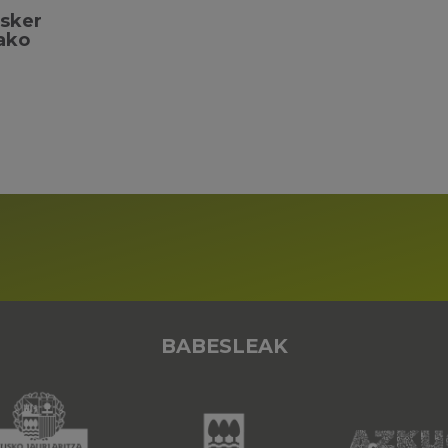
esker
ako
BABESLEAK