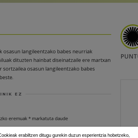
ak osasun langileentzako babes neurriak
PUNT
luak dituzten hainbat diseinatzaile ere martxan
ur sortzailea osasun langileentzako babes
beste.
INIK EZ
ezko eremuak
*
markatuta daude
Cookieak erabiltzen ditugu gurekin duzun esperientzia hobetzeko,