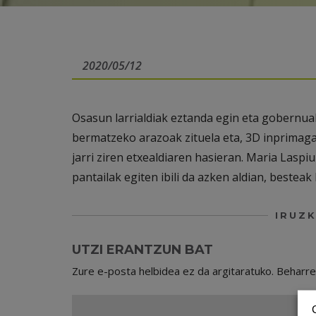
2020/05/12
Osasun larrialdiak eztanda egin eta gobernu
bermatzeko arazoak zituela eta, 3D inprimagai
jarri ziren etxealdiaren hasieran. Maria Laspi
pantailak egiten ibili da azken aldian, besteak 
IRUZK
UTZI ERANTZUN BAT
Zure e-posta helbidea ez da argitaratuko.
Beharr