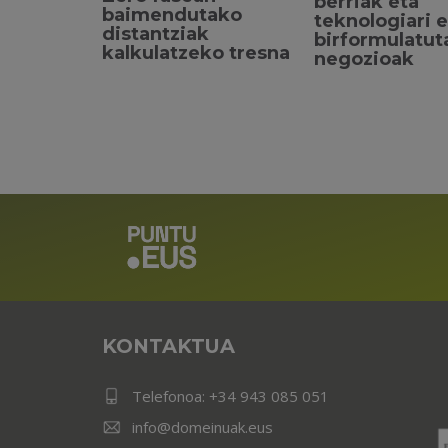
berriak eta
baimendutako
teknologiari 
distantziak
birformulatut
kalkulatzeko tresna
negozioak
KONTAKTUA
Telefonoa:
+34 943 085 051
info@domeinuak.eus