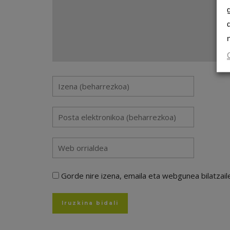
Gorde nire izena, emaila eta webgunea bilatza