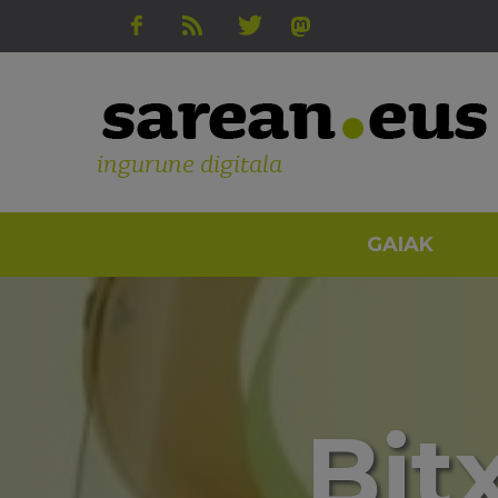
ingurune digitala
GAIAK
Bit