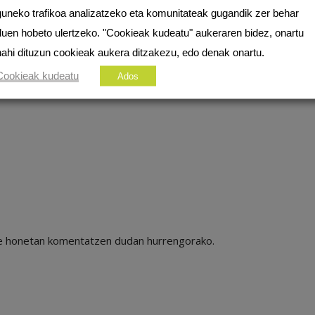
guneko trafikoa analizatzeko eta komunitateak gugandik zer behar
duen hobeto ulertzeko. "Cookieak kudeatu" aukeraren bidez, onartu
nahi dituzun cookieak aukera ditzakezu, edo denak onartu.
Cookieak kudeatu
Ados
ile honetan komentatzen dudan hurrengorako.