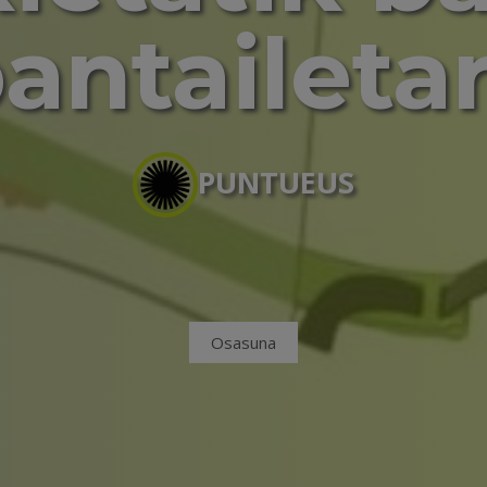
antaileta
PUNTUEUS
Osasuna