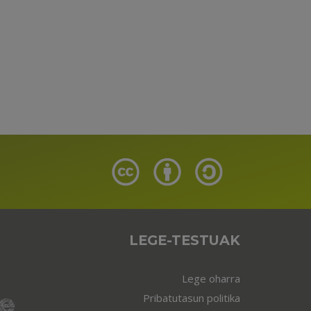
LEGE-TESTUAK
Lege oharra
Pribatutasun politika