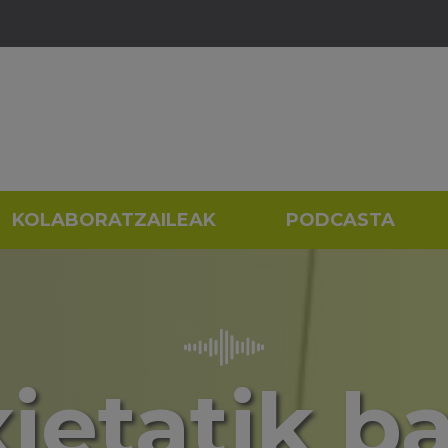
KOLABORATZAILEAK
PODCASTA
xietatik b