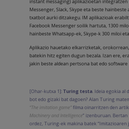
instant messaging) aplikazioetan integratzen
Messenger, Slack, Skype eta beste hainbeste a
txatbot aurki ditzakegu. IM aplikazioak erabilt
Facebook Messenger soilik hartuta, 1300 miloi
hainbeste Whatsapp-ek, Skype-k 300 miloi eta
Aplikazio hauetako elkarrizketak, orokorrean,
batekin hitz egiten dugun bezala. Izan ere, era
jakin beste aldean pertsona bat edo softwar
[Ohar-kutxa 1]:
Turing testa
. Ideia egokia al
bot edo gizaki bat dagoen? Alan Turing matema
“The imitation game”
filma oinarritzen den artik
Machinery and Intelligence
” izenburuan. Bertan
ordez, Turing-ek makina batek “Imitazioaren j