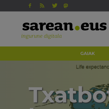
ingurune digitala
GAIAK
Txatbo