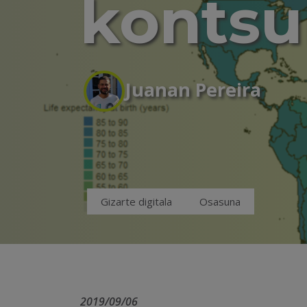
kontsu
Juanan Pereira
Gizarte digitala
Osasuna
2019/09/06