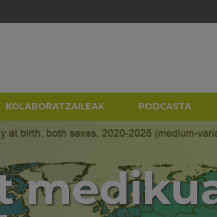
KOLABORATZAILEAK
PODCASTA
t mediku