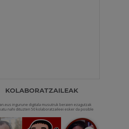
KOLABORATZAILEAK
an.eus ingurune digitala musutruk beraien ezagutzak
katu nahi dituzten 50 kolaboratzaileei esker da posible