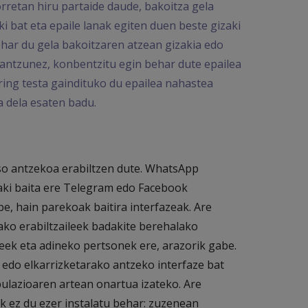
rretan hiru partaide daude, bakoitza gela
aki bat eta epaile lanak egiten duen beste gizaki
ehar du gela bakoitzaren atzean gizakia edo
rantzunez, konbentzitu egin behar dute epailea
ring testa gaindituko du epailea nahastea
ia dela esaten badu.
oso antzekoa erabiltzen dute. WhatsApp
daki baita ere Telegram edo Facebook
e, hain parekoak baitira interfazeak. Are
ako erabiltzaileek badakite berehalako
teek eta adineko pertsonek ere, arazorik gabe.
 edo elkarrizketarako antzeko interfaze bat
pulazioaren artean onartua izateko. Are
ak ez du ezer instalatu behar: zuzenean