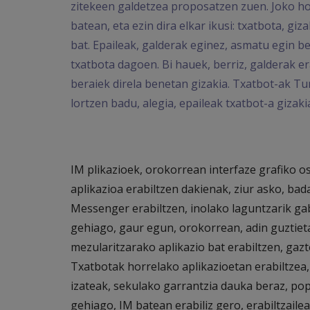
zitekeen galdetzea proposatzen zuen. Joko ho
batean, eta ezin dira elkar ikusi: txatbota, giz
bat. Epaileak, galderak eginez, asmatu egin b
txatbota dagoen. Bi hauek, berriz, galderak e
beraiek direla benetan gizakia. Txatbot-ak Tu
lortzen badu, alegia, epaileak txatbot-a gizak
IM plikazioek, orokorrean interfaze grafiko 
aplikazioa erabiltzen dakienak, ziur asko, ba
Messenger erabiltzen, inolako laguntzarik gab
gehiago, gaur egun, orokorrean, adin guztiet
mezularitzarako aplikazio bat erabiltzen, gaz
Txatbotak horrelako aplikazioetan erabiltzea,
izateak, sekulako garrantzia dauka beraz, po
gehiago, IM batean erabiliz gero, erabiltzaile