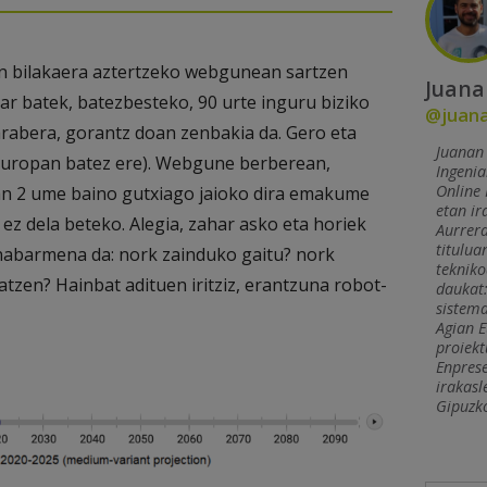
 bilakaera aztertzeko webgunean sartzen
Juana
r batek, batezbesteko, 90 urte inguru biziko
@juan
 arabera, gorantz doan zenbakia da. Gero eta
Juanan 
uropan batez ere). Webgune berberean,
Ingenia
Online
pan 2 ume baino gutxiago jaioko dira emakume
etan ir
ez dela beteko. Alegia, zahar asko eta horiek
Aurrer
titulua
 nabarmena da: nork zainduko gaitu? nork
tekniko
tzen? Hainbat adituen iritziz, erantzuna robot-
daukat:
sistema
Agian E
proiekt
Enprese
irakasl
Gipuzko