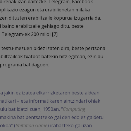
 direnak izan daitezke. Telegram, Facebook
plikazio ezagun eta erabilienetan milaka
zen dituzten erabiltzaile kopurua izugarria da.
 baino erabiltzaile gehiago ditu, beste
 Telegram-ek 200 miloi [7].
 testu-mezuen bidez izaten dira, beste pertsona
biltzaileak txatbot batekin hitz egitean, ezin du
e programa bat dagoen.
 da jakin ez izatea elkarrizketaren beste aldean
tikari – eta informatikaren aintzindari ohiak
ulu bat idatzi zuen, 1950an, “
Computing
 makina bat pentsatzeko gai den edo ez galdetu
okoa” (
Imitation Game
) irabazteko gai izan