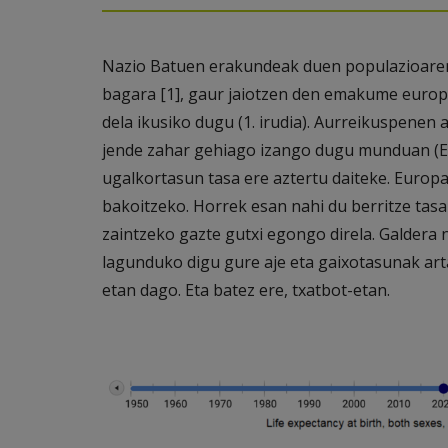
Nazio Batuen erakundeak duen populazioaren
bagara [1], gaur jaiotzen den emakume europa
dela ikusiko dugu (1. irudia). Aurreikuspenen
jende zahar gehiago izango dugu munduan (E
ugalkortasun tasa ere aztertu daiteke. Euro
bakoitzeko. Horrek esan nahi du berritze tasa 
zaintzeko gazte gutxi egongo direla. Galdera
lagunduko digu gure aje eta gaixotasunak arta
etan dago. Eta batez ere, txatbot-etan.