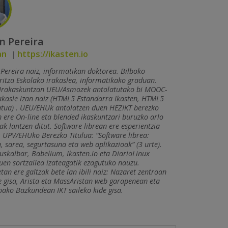
n Pereira
an
https://ikasten.io
|
Pereira naiz, informatikan doktorea. Bilboko
ritza Eskolako irakaslea, informatikako graduan.
 Irakaskuntzan UEU/Asmoz­ek antolatutako bi MOOC­
akasle izan naiz (HTML5 Estandarra Ikasten, HTML5
atua) . UEU/EHUk antolatzen duen HEZIKT berezko
n ere On-line eta blended ikaskuntzari buruzko arlo
ak lantzen ditut. Software librean ere esperientzia
 UPV/EHUko Berezko Titulua: “Software librea:
, sarea, segurtasuna eta web ­aplikazioak” (3 urte).
uskalbar, Babelium, Ikasten.io eta DiarioLinux
uen sortzailea izateagatik ezagutuko nauzu.
tan ere galtzak bete lan ibili naiz: Nazaret zentroan
e gisa, Arista eta MassAristan web garapenean eta
ako Bazkundean IKT saileko kide gisa.