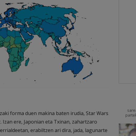
sare
zaki forma duen makina baten irudia, Star Wars
parte
. Izan ere, Japonian eta Txinan, zahartzaro
rialdeetan, erabiltzen ari dira, jada, lagunarte