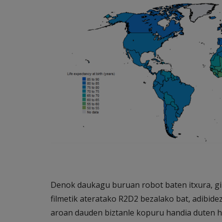
Denok daukagu buruan robot baten itxura, gi
filmetik ateratako R2D2 bezalako bat, adibidez
aroan dauden biztanle kopuru handia duten her