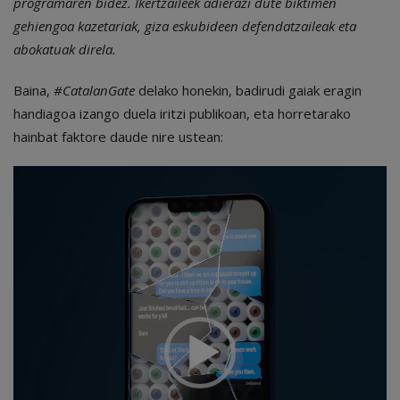
programaren bidez. Ikertzaileek adierazi dute biktimen
gehiengoa kazetariak, giza eskubideen defendatzaileak eta
abokatuak direla.
Baina,
#CatalanGate
delako honekin, badirudi gaiak eragin
handiagoa izango duela iritzi publikoan, eta horretarako
hainbat faktore daude nire ustean:
Bideo
erreproduzigailua