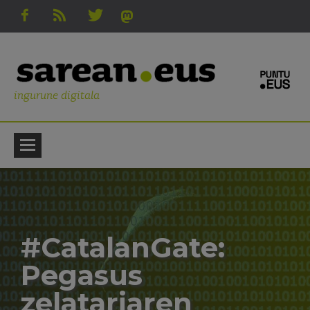
ingurune digitala
#CatalanGate:
Pegasus
zelatariaren