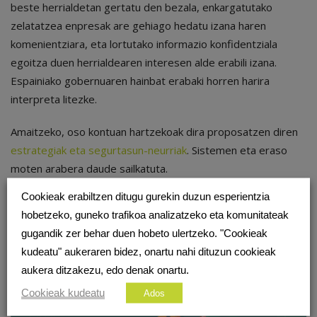
beste herrialdetan gertatu den bezala, enkargatutako
zelatatzea enpresak are gehiago hedatu izana haren
komenientziara, eta lortutako informazio konfidentziala
egoitza duen herrialdearen interesen alde erabili izana.
Espainiako gobernuaren hainbat erabaki horren harira
interpreta litezke.
Amaitzeko, oso kontuan hartzekoak dira proposatzen diren
estrategiak eta segurtasun-neurriak
. Sistemen eta eraso
moten arabera daude sailkatuta.
Cookieak erabiltzen ditugu gurekin duzun esperientzia
hobetzeko, guneko trafikoa analizatzeko eta komunitateak
gugandik zer behar duen hobeto ulertzeko. "Cookieak
kudeatu" aukeraren bidez, onartu nahi dituzun cookieak
aukera ditzakezu, edo denak onartu.
Cookieak kudeatu
Ados