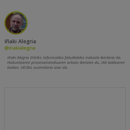
Iñaki Alegria
@inakialegria
Iñaki Alegria EHUko Informatika fakultateko irakasle-ikerlaria da.
Hizkuntzaren prozesamenduaren arloan ikertzen du, IXA taldearen
baitan. UEUko zuzendaria izan da.