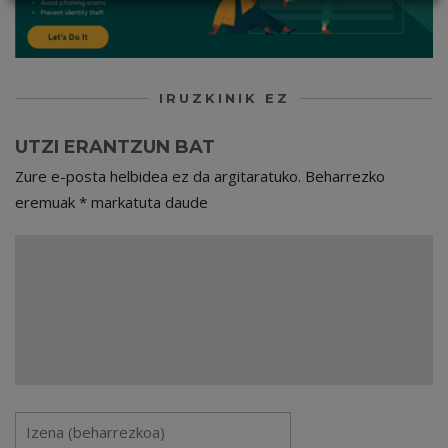
IRUZKINIK EZ
UTZI ERANTZUN BAT
Zure e-posta helbidea ez da argitaratuko.
Beharrezko
eremuak
*
markatuta daude