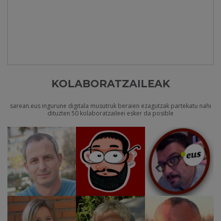
KOLABORATZAILEAK
sarean.eus ingurune digitala musutruk beraien ezagutzak partekatu nahi
dituzten 50 kolaboratzaileei esker da posible