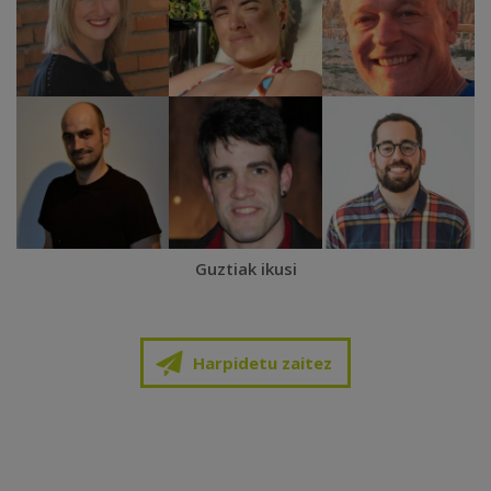
Guztiak ikusi
Harpidetu zaitez