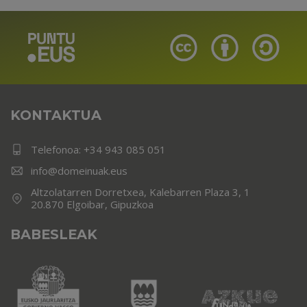
KONTAKTUA
Telefonoa:
+34 943 085 051
info@domeinuak.eus
Altzolatarren Dorretxea, Kalebarren Plaza 3, 1
20.870 Elgoibar, Gipuzkoa
BABESLEAK