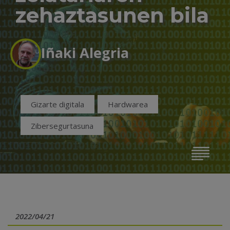
zehaztasunen bila
Iñaki Alegria
Gizarte digitala
Hardwarea
Zibersegurtasuna
2022/04/21