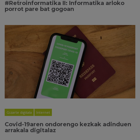
#Retroinformatika II: Informatika arloko
porrot pare bat gogoan
Gizarte digitala
Internet
Covid-19aren ondorengo kezkak adinduen
arrakala digitalaz