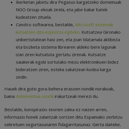
Ikerketan jabetu dira Pegasus kargatzeko domeinuak
NGO Group-ekoak zirela, eta jabe bakar batek
kudeatzen zituela.
Candiru
softwarea, bestalde,
Microsoft sistemak
kutsatzen ditu espioitza egiteko
. Kutsatzea Gironako
unibertsitatean hasi zen, eta Joan Matamala aktibista
eta bozketa sistema librearen aldeko bere lagunak
izan ziren kutsatuta gertatu zirenak. Kutsatze
saiakerak egoki sortutako mezu elektronikoen bidez
bideratzen ziren, esteka sakatzean kodea karga
zedin.
Hauek dira gutxi gora-behera erasoen nondik norakoak,
baina
dokumentua osorik
irakurtzeak merezi du.
Bestalde, konspirazio-teorien zalea ez naizen arren,
informazio honek zalantzak sortzen ditu Espainiako zerbitzu
sekretuen segurtasunaren fidagarritasunaz. Gerta daiteke,