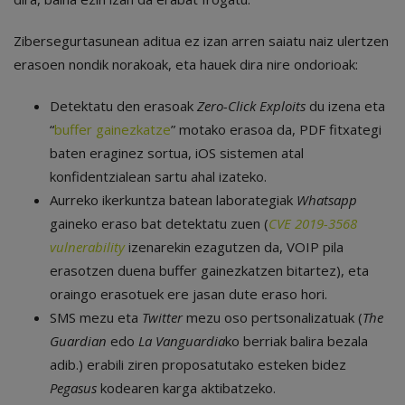
Zibersegurtasunean aditua ez izan arren saiatu naiz ulertzen
erasoen nondik norakoak, eta hauek dira nire ondorioak:
Detektatu den erasoak
Zero-Click Exploits
du izena eta
“
buffer gainezkatze
” motako erasoa da, PDF fitxategi
baten eraginez sortua, iOS sistemen atal
konfidentzialean sartu ahal izateko.
Aurreko ikerkuntza batean laborategiak
Whatsapp
gaineko eraso bat detektatu zuen (
CVE 2019-3568
vulnerability
izenarekin ezagutzen da, VOIP pila
erasotzen duena buffer gainezkatzen bitartez), eta
oraingo erasotuek ere jasan dute eraso hori.
SMS mezu eta
Twitter
mezu oso pertsonalizatuak (
The
Guardian
edo
La Vanguardia
ko berriak balira bezala
adib.) erabili ziren proposatutako esteken bidez
Pegasus
kodearen karga aktibatzeko.