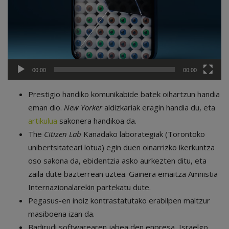
00:00
00:00
Prestigio handiko komunikabide batek oihartzun handia
eman dio.
New Yorker
aldizkariak eragin handia du, eta
artikulua
sakonera handikoa da.
The
Citizen Lab
Kanadako laborategiak (Torontoko
unibertsitateari lotua) egin duen oinarrizko ikerkuntza
oso sakona da, ebidentzia asko aurkezten ditu, eta
zaila dute bazterrean uztea. Gainera emaitza Amnistia
Internazionalarekin partekatu dute.
Pegasus-en inoiz kontrastatutako erabilpen maltzur
masiboena izan da.
Badirudi softwarearen jabea den enpresa, Israelgo