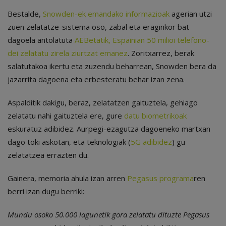
Bestalde,
Snowden-ek emandako informazioak
agerian utzi
zuen zelatatze-sistema oso, zabal eta eraginkor bat
dagoela antolatuta
AEBetatik, Espainian 50 milioi telefono-
dei zelatatu zirela ziurtzat emanez
. Zoritxarrez, berak
salatutakoa ikertu eta zuzendu beharrean, Snowden bera da
jazarrita dagoena eta erbesteratu behar izan zena.
Aspalditik dakigu, beraz, zelatatzen gaituztela, gehiago
zelatatu nahi gaituztela ere, gure
datu biometrikoak
eskuratuz adibidez. Aurpegi-ezagutza dagoeneko martxan
dago toki askotan, eta teknologiak (
5G adibidez
) gu
zelatatzea errazten du.
Gainera, memoria ahula izan arren
Pegasus programa
ren
berri izan dugu berriki:
Mundu osoko 50.000 lagunetik gora zelatatu dituzte Pegasus