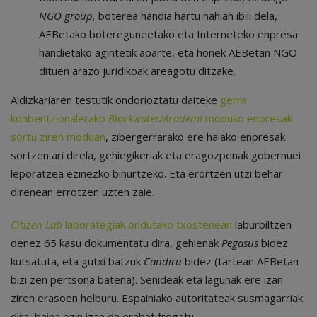
NGO group,
boterea handia hartu nahian ibili dela,
AEBetako botereguneetako eta Interneteko enpresa
handietako agintetik aparte, eta honek AEBetan NGO
dituen arazo juridikoak areagotu ditzake.
Aldizkariaren testutik ondorioztatu daiteke
gerra
konbentzionalerako
Blackwater/Academi
moduko enpresak
sortu ziren moduan
, zibergerrarako ere halako enpresak
sortzen ari direla, gehiegikeriak eta eragozpenak gobernuei
leporatzea ezinezko bihurtzeko. Eta erortzen utzi behar
direnean errotzen uzten zaie.
Citizen Lab
laborategiak ondutako txostenean
laburbiltzen
denez 65 kasu dokumentatu dira, gehienak
Pegasus
bidez
kutsatuta, eta gutxi batzuk
Candiru
bidez (tartean AEBetan
bizi zen pertsona batena). Senideak eta lagunak ere izan
ziren erasoen helburu. Espainiako autoritateak susmagarriak
dira, baina ezin izan da erabat frogatu.