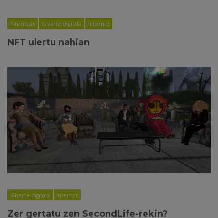
Finantzak
Gizarte digitala
Internet
NFT ulertu nahian
Gizarte digitala
Internet
Zer gertatu zen SecondLife-rekin?