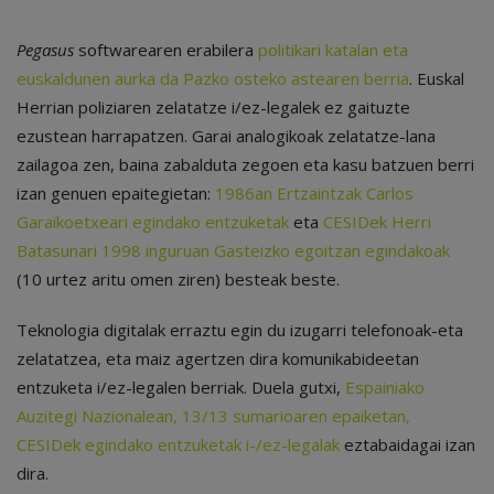
Pegasus
softwarearen erabilera
politikari katalan eta
euskaldunen aurka da Pazko osteko astearen berria
. Euskal
Herrian poliziaren zelatatze i/ez-legalek ez gaituzte
ezustean harrapatzen. Garai analogikoak zelatatze-lana
zailagoa zen, baina zabalduta zegoen eta kasu batzuen berri
izan genuen epaitegietan:
1986an Ertzaintzak Carlos
Garaikoetxeari egindako
entzuketak
eta
CESIDek Herri
Batasunari 1998 inguruan Gasteizko egoitzan egindakoak
(10 urtez aritu omen ziren) besteak beste.
Teknologia digitalak erraztu egin du izugarri telefonoak-eta
zelatatzea, eta maiz agertzen dira komunikabideetan
entzuketa i/ez-legalen berriak. Duela gutxi,
Espainiako
Auzitegi Nazionalean, 13/13 sumarioaren epaiketan,
CESIDek egindako entzuketak i-/ez-legalak
eztabaidagai izan
dira.