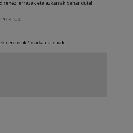
direnez, errazak eta azkarrak behar dute!
INIK EZ
ezko eremuak
*
markatuta daude