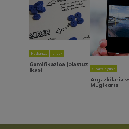
Hezkuntza
Jokoak
Gamifikazioa jolastuz
Gizarte digitala
ikasi
Argazkilaria v
Mugikorra