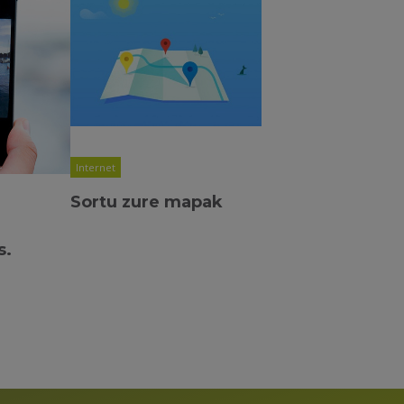
Internet
Sortu zure mapak
s.