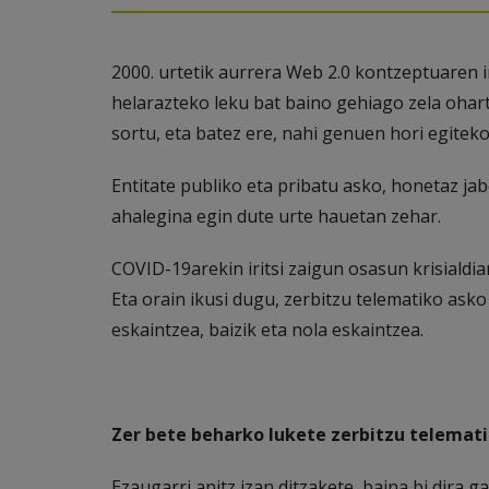
2000. urtetik aurrera Web 2.0 kontzeptuaren i
helarazteko leku bat baino gehiago zela ohar
sortu, eta batez ere, nahi genuen hori egiteko
Entitate publiko eta pribatu asko, honetaz jab
ahalegina egin dute urte hauetan zehar.
COVID-19arekin iritsi zaigun osasun krisialdia
Eta orain ikusi dugu, zerbitzu telematiko asko
eskaintzea, baizik eta nola eskaintzea.
Zer bete beharko lukete zerbitzu telemat
Ezaugarri anitz izan ditzakete, baina bi dira g