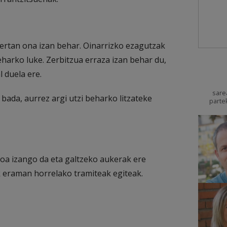
 zertan ona izan behar. Oinarrizko ezagutzak
beharko luke. Zerbitzua erraza izan behar du,
l duela ere.
sare
bada, aurrez argi utzi beharko litzateke
parte
oa izango da eta galtzeko aukerak ere
k eraman horrelako tramiteak egiteak.