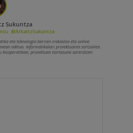
tz Sukuntza
ntu
@ArkaitzSukuntza
tika eta teknologia berrien irakaslea eta online
nean aditua. Informatikalari proiektuaren sortzailea.
u Kooperatiban, proiektuen nortasuna sareratzen
.