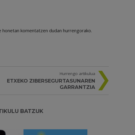
ile honetan komentatzen dudan hurrengorako.
Hurrengo artikulua
ETXEKO ZIBERSEGURTASUNAREN
GARRANTZIA
TIKULU BATZUK