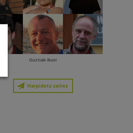
Guztiak ikusi
Harpidetu zaitez