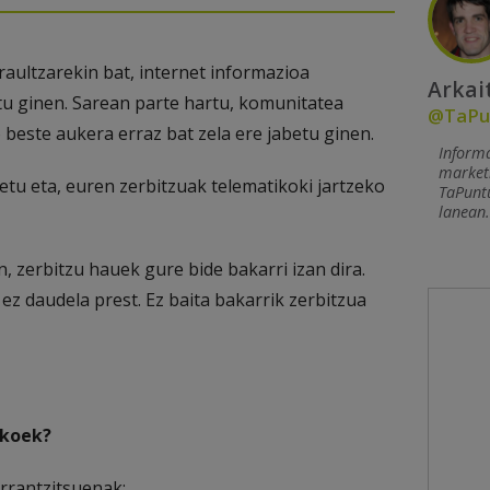
raultzarekin bat, internet informazioa
Arkai
tu ginen. Sarean parte hartu, komunitatea
@TaPu
 beste aukera erraz bat zela ere jabetu ginen.
Informa
marketi
etu eta, euren zerbitzuak telematikoki jartzeko
TaPunt
lanean
n, zerbitzu hauek gure bide bakarri izan dira.
 ez daudela prest. Ez baita bakarrik zerbitzua
ikoek?
arrantzitsuenak: