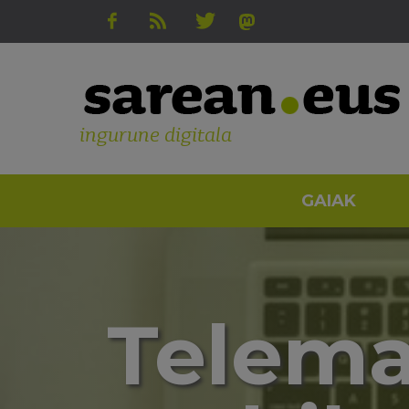
ingurune digitala
GAIAK
Telemat