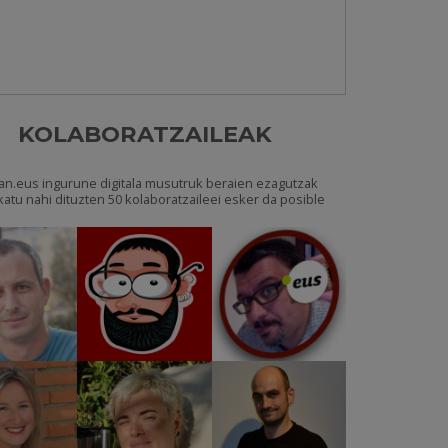
KOLABORATZAILEAK
an.eus ingurune digitala musutruk beraien ezagutzak
katu nahi dituzten 50 kolaboratzaileei esker da posible