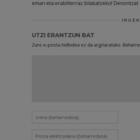
eman eta erabilterraz bilakatzeko! Denontzat 
IRUZK
UTZI ERANTZUN BAT
Zure e-posta helbidea ez da argitaratuko.
Beharr