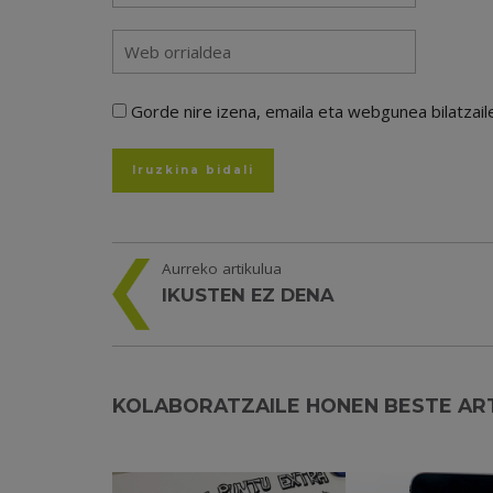
Gorde nire izena, emaila eta webgunea bilatza
Aurreko artikulua
IKUSTEN EZ DENA
KOLABORATZAILE HONEN BESTE AR