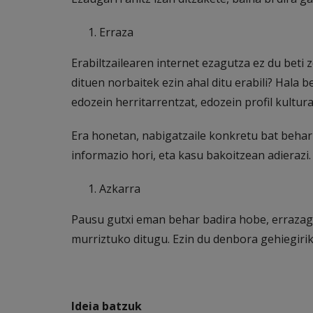
Erraza
Erabiltzailearen internet ezagutza ez du beti
dituen norbaitek ezin ahal ditu erabili? Hala 
edozein herritarrentzat, edozein profil kultura
Era honetan, nabigatzaile konkretu bat behar 
informazio hori, eta kasu bakoitzean adierazi.
Azkarra
Pausu gutxi eman behar badira hobe, errazag
murriztuko ditugu. Ezin du denbora gehiegiri
Ideia batzuk