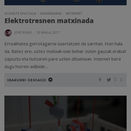
GIZARTE DIGITALA
HARDWAREA
INTERNET
Elektrotresnen matxinada
JOXE ROJAS
·
29 IRAILA, 2017
Errealitatea gorrotagarria suertatzen da sarritan. Hori hala
da. Batez ere, ustez moloiak izan behar zuten gauzak erabat
zapuztu eta hutsaren pare uzten dituenean. Internet bera
dugu horren adibide:...
IRAKURRI GEHIAGO