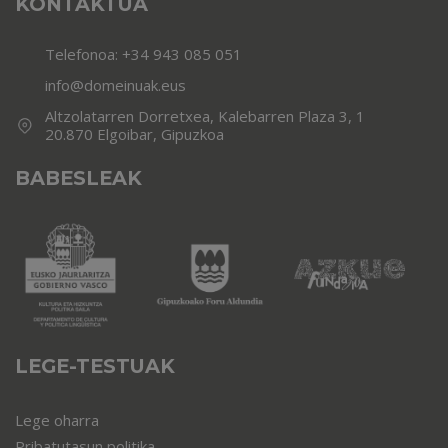
KONTAKTUA
Telefonoa:
+34 943 085 051
info@domeinuak.eus
Altzolatarren Dorretxea, Kalebarren Plaza 3, 1
20.870 Elgoibar, Gipuzkoa
BABESLEAK
LEGE-TESTUAK
Lege oharra
Pribatutasun politika