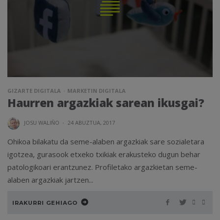
GIZARTE DIGITALA
MARKETIN DIGITALA
Haurren argazkiak sarean ikusgai?
JOSU WALIÑO
·
24 ABUZTUA, 2017
Ohikoa bilakatu da seme-alaben argazkiak sare sozialetara
igotzea, gurasook etxeko txikiak erakusteko dugun behar
patologikoari erantzunez. Profiletako argazkietan seme-
alaben argazkiak jartzen...
IRAKURRI GEHIAGO