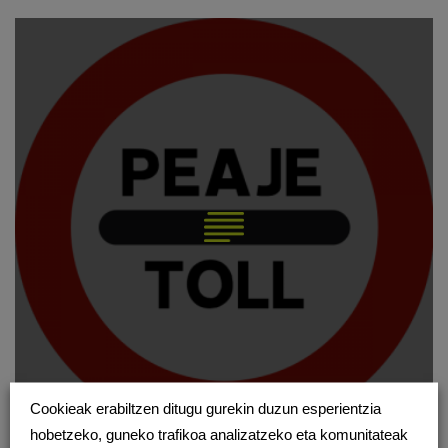
Cookieak erabiltzen ditugu gurekin duzun esperientzia
hobetzeko, guneko trafikoa analizatzeko eta komunitateak