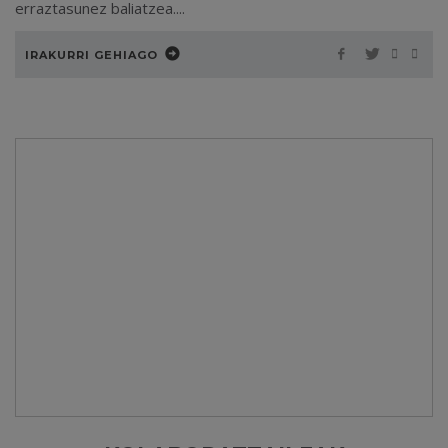
erraztasunez baliatzea....
IRAKURRI GEHIAGO