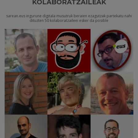
KOLABORATZAILEAK
sarean.eus ingurune digitala musutruk beraien ezagutzak partekatu nahi
dituzten 50 kolaboratzaileei esker da posible