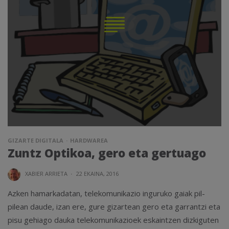
GIZARTE DIGITALA
HARDWAREA
Zuntz Optikoa, gero eta gertuago
XABIER ARRIETA
·
22 EKAINA, 2016
Azken hamarkadatan, telekomunikazio inguruko gaiak pil-
pilean daude, izan ere, gure gizartean gero eta garrantzi eta
pisu gehiago dauka telekomunikazioek eskaintzen dizkiguten