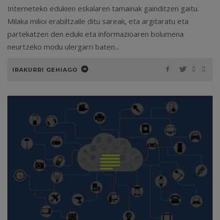
Interneteko edukien eskalaren tamainak gainditzen gaitu.
Milaka milioi erabiltzaile ditu sareak, eta argitaratu eta
partekatzen den eduki eta informazioaren bolumena
neurtzeko modu ulergarri baten...
IRAKURRI GEHIAGO