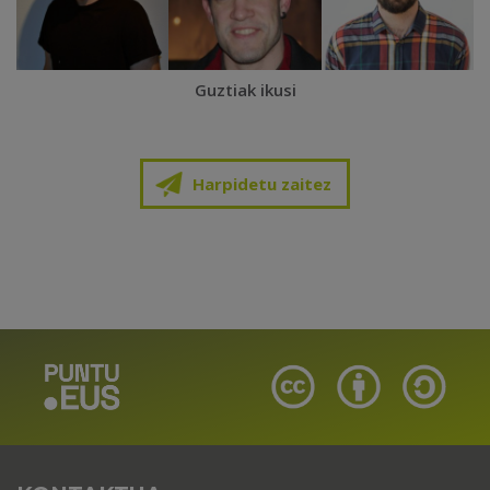
Guztiak ikusi
Harpidetu zaitez