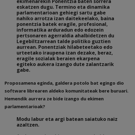
ekimenarekin Ponentzia baten sorrera
eskatzen dugu. Termino eta dinamika
parlamentarioan gehiegi sartu gabe
nahiko arrotza izan daitekeelako, baina
ponentzia batek eragile, profesional,
informatika arduradun edo edozein
pertsonaren agerraldia ahalbidetzen du
Legebiltzarrean talde politiko guztien
aurrean. Ponentziak hilabeteetako edo
urteetako iraupena izan dezake, beraz,
eragile sozialak beraien ekarpena
egiteko aukera izango dute zalantzarik
gabe.
Proposamena eginda, galdera potolo bat egingo dio
software librearen aldeko komunitateak bere buruari.
Hemendik aurrera ze bide izango du ekimen
parlamentarioak?
Modu labur eta argi batean saiatuko naiz
azaltzen.