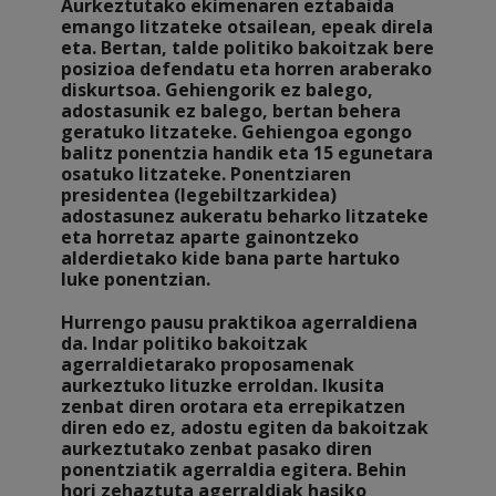
Aurkeztutako ekimenaren eztabaida
emango litzateke otsailean, epeak direla
eta. Bertan, talde politiko bakoitzak bere
posizioa defendatu eta horren araberako
diskurtsoa. Gehiengorik ez balego,
adostasunik ez balego, bertan behera
geratuko litzateke. Gehiengoa egongo
balitz ponentzia handik eta 15 egunetara
osatuko litzateke. Ponentziaren
presidentea (legebiltzarkidea)
adostasunez aukeratu beharko litzateke
eta horretaz aparte gainontzeko
alderdietako kide bana parte hartuko
luke ponentzian.
Hurrengo pausu praktikoa agerraldiena
da. Indar politiko bakoitzak
agerraldietarako proposamenak
aurkeztuko lituzke erroldan. Ikusita
zenbat diren orotara eta errepikatzen
diren edo ez, adostu egiten da bakoitzak
aurkeztutako zenbat pasako diren
ponentziatik agerraldia egitera. Behin
hori zehaztuta agerraldiak hasiko