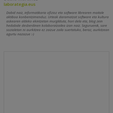
laborategia.eus
Dabid naiz, informatikaria ofizioz eta software librearen maitale
aktiboa konbentzimenduz. Urteak daramatzat software eta kultura
askearen aldeko ekintzetan murgilduta, hori dela eta, blog zein
hedabide desberdinen kolaboratzailea izan naiz. Seguruenik, sare
sozialetan ni aurkitzea ez zaizue zaila suertatuko, beraz, aurkitzean
agurtu nazazue :-)