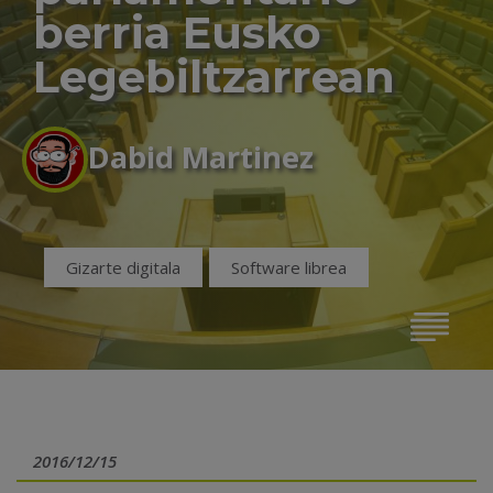
berria Eusko
Legebiltzarrean
Dabid Martinez
Gizarte digitala
Software librea
2016/12/15