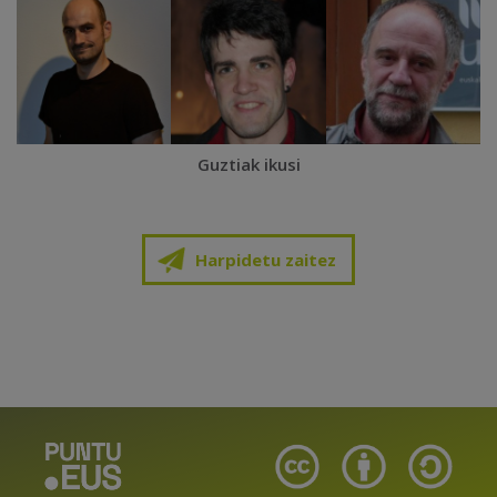
Guztiak ikusi
Harpidetu zaitez