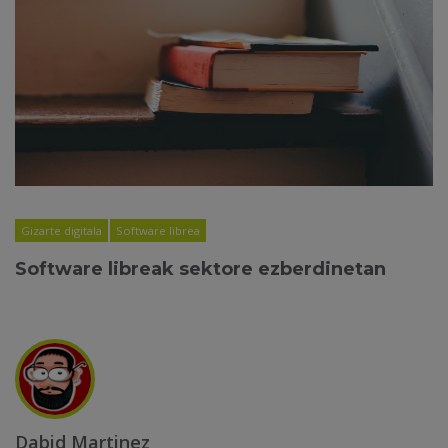
Gizarte digitala
Software librea
Software libreak sektore ezberdinetan
Dabid Martinez