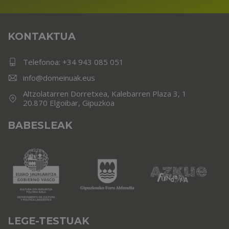
KONTAKTUA
Telefonoa:
+34 943 085 051
info@domeinuak.eus
Altzolatarren Dorretxea, Kalebarren Plaza 3, 1
20.870 Elgoibar, Gipuzkoa
BABESLEAK
LEGE-TESTUAK