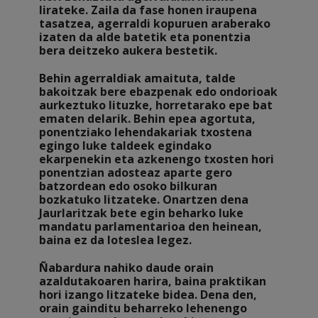
lirateke. Zaila da fase honen iraupena
tasatzea, agerraldi kopuruen araberako
izaten da alde batetik eta ponentzia
bera deitzeko aukera bestetik.
Behin agerraldiak amaituta, talde
bakoitzak bere ebazpenak edo ondorioak
aurkeztuko lituzke, horretarako epe bat
ematen delarik. Behin epea agortuta,
ponentziako lehendakariak txostena
egingo luke taldeek egindako
ekarpenekin eta azkenengo txosten hori
ponentzian adosteaz aparte gero
batzordean edo osoko bilkuran
bozkatuko litzateke. Onartzen dena
Jaurlaritzak bete egin beharko luke
mandatu parlamentarioa den heinean,
baina ez da loteslea legez.
Ñabardura nahiko daude orain
azaldutakoaren harira, baina praktikan
hori izango litzateke bidea. Dena den,
orain gainditu beharreko lehenengo