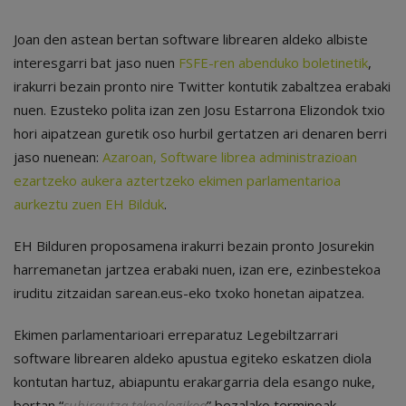
Joan den astean bertan software librearen aldeko albiste
interesgarri bat jaso nuen
FSFE-ren abenduko boletinetik
,
irakurri bezain pronto nire Twitter kontutik zabaltzea erabaki
nuen. Ezusteko polita izan zen Josu Estarrona Elizondok txio
hori aipatzean guretik oso hurbil gertatzen ari denaren berri
jaso nuenean:
Azaroan, Software librea administrazioan
ezartzeko aukera aztertzeko ekimen parlamentarioa
aurkeztu zuen EH Bilduk
.
EH Bilduren proposamena irakurri bezain pronto Josurekin
harremanetan jartzea erabaki nuen, izan ere, ezinbestekoa
iruditu zitzaidan sarean.eus-eko txoko honetan aipatzea.
Ekimen parlamentarioari erreparatuz Legebiltzarrari
software librearen aldeko apustua egiteko eskatzen diola
kontutan hartuz, abiapuntu erakargarria dela esango nuke,
bertan “
subirautza teknologikoa
” bezalako terminoak