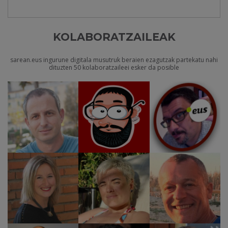
KOLABORATZAILEAK
sarean.eus ingurune digitala musutruk beraien ezagutzak partekatu nahi
dituzten 50 kolaboratzaileei esker da posible