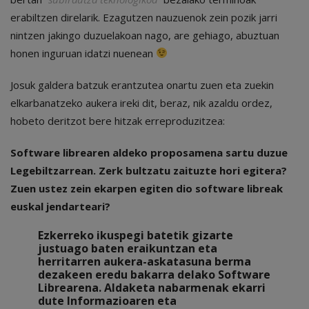
erabiltzen direlarik. Ezagutzen nauzuenok zein pozik jarri
nintzen jakingo duzuelakoan nago, are gehiago, abuztuan
honen inguruan idatzi nuenean
Josuk galdera batzuk erantzutea onartu zuen eta zuekin
elkarbanatzeko aukera ireki dit, beraz, nik azaldu ordez,
hobeto deritzot bere hitzak erreproduzitzea:
Software librearen aldeko proposamena sartu duzue
Legebiltzarrean. Zerk bultzatu zaituzte hori egitera?
Zuen ustez zein ekarpen egiten dio software libreak
euskal jendarteari?
Ezkerreko ikuspegi batetik gizarte
justuago baten eraikuntzan eta
herritarren aukera-askatasuna berma
dezakeen eredu bakarra delako Software
Librearena. Aldaketa nabarmenak ekarri
dute Informazioaren eta