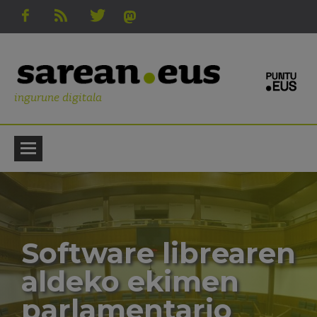
ingurune digitala
Software librearen
aldeko ekimen
parlamentario