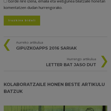
Gorde nire izena, emaila eta webgunea bilatzaile honetan
komentatzen dudan hurrengorako.
Aurreko artikulua
GIPUZKOAPPS 2016 SARIAK
Hurrengo artikulua
LETTER BAT JASO DUT
KOLABORATZAILE HONEN BESTE ARTIKULU
BATZUK