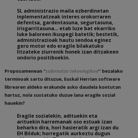
SL administrazio maila ezberdinetan
inplementatzeak interes orokorraren
defentsa, gardentasuna, segurtasuna,
irisgarritasuna… etab luze bat ekarriko
luke baloreen ikuspegi batetik; bestetik,
administrazioak hautu sendoa eginez
gero motor edo eragile bilakatuko
litzateke ziurrenik honek izan ditzakeen
ondorio positiboekin.
Proposamenean “
subirautza teknologikoa
” bezalako
terminoak sartu dituzue, Euskal Herrian software
librearen aldeko erakunde asko daudela kontutan
hartuz, nola sustatuko duzue lana eragile sozial
hauekin?
Eragile sozialekin, adituekin eta
arituekin harremanak oso estuak izan
beharko dira, hori hasieratik argi izan du
EH Bilduk; horregatik aurkeztu dugun