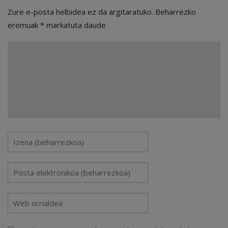
Zure e-posta helbidea ez da argitaratuko.
Beharrezko
eremuak
*
markatuta daude