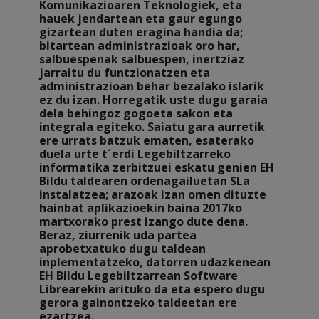
Komunikazioaren Teknologiek, eta
hauek jendartean eta gaur egungo
gizartean duten eragina handia da;
bitartean administrazioak oro har,
salbuespenak salbuespen, inertziaz
jarraitu du funtzionatzen eta
administrazioan behar bezalako islarik
ez du izan. Horregatik uste dugu garaia
dela behingoz gogoeta sakon eta
integrala egiteko. Saiatu gara aurretik
ere urrats batzuk ematen, esaterako
duela urte t´erdi Legebiltzarreko
informatika zerbitzuei eskatu genien EH
Bildu taldearen ordenagailuetan SLa
instalatzea; arazoak izan omen dituzte
hainbat aplikazioekin baina 2017ko
martxorako prest izango dute dena.
Beraz, ziurrenik uda partea
aprobetxatuko dugu taldean
inplementatzeko, datorren udazkenean
EH Bildu Legebiltzarrean Software
Librearekin arituko da eta espero dugu
gerora gainontzeko taldeetan ere
ezartzea.