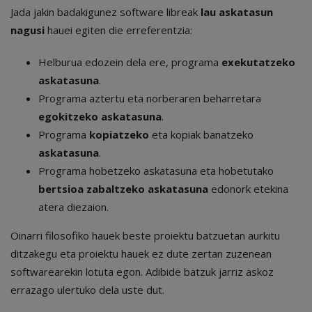
Jada jakin badakigunez software libreak
lau askatasun
nagusi
hauei egiten die erreferentzia:
Helburua edozein dela ere, programa
exekutatzeko
askatasuna
.
Programa aztertu eta norberaren beharretara
egokitzeko askatasuna
.
Programa
kopiatzeko
eta kopiak banatzeko
askatasuna
.
Programa hobetzeko askatasuna eta hobetutako
bertsioa zabaltzeko askatasuna
edonork etekina
atera diezaion.
Oinarri filosofiko hauek beste proiektu batzuetan aurkitu
ditzakegu eta proiektu hauek ez dute zertan zuzenean
softwarearekin lotuta egon. Adibide batzuk jarriz askoz
errazago ulertuko dela uste dut.