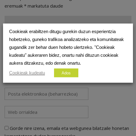
eremuak
*
markatuta daude
Cookieak erabiltzen ditugu gurekin duzun esperientzia
hobetzeko, guneko trafikoa analizatzeko eta komunitateak
gugandik zer behar duen hobeto ulertzeko. "Cookieak
kudeatu" aukeraren bidez, onartu nahi dituzun cookieak
aukera ditzakezu, edo denak onartu.
Cookieak kudeatu
Ados
Gorde nire izena, emaila eta webgunea bilatzaile honetan
komentatzen dudan hurrengorako.