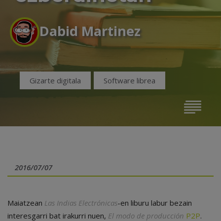
Dabid Martinez
Gizarte digitala
Software librea
2016/07/07
Maiatzean
Las Indias Electrónicas
-en liburu labur bezain
interesgarri bat irakurri nuen,
El modo de producción
P2P
.