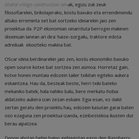
Global village construction set
-ak, egizu zuk zeuk
filosofiarekin, brikolajerako, kostu baxuko eta errendimendu
altuko erreminta set bat sortzeko ideiarekin jaio zen
proiektua da. P2P ekonomian oinarrituta berrogei makinen
diseinuan lanean ari dira: haize-sorgailu, traktore edota
adreiluak ekoizteko makina bat.
OScar ideia berdinarekin jaio zen, kostu ekonomiko baxuko
open source kotxe bat sortzea zen asmoa. Horretaz gain,
kotxe honen muntaia edozein tailer txikitan egiteko aukera
eskaintzea. Hau da, besteak beste, herri txiki bateko
mekaniko batek, hala nahiko balu, bere merkatu-hobia
aldatzeko aukera izan zezan eskaini. Egia esan, ez dakit
zertan geratu den proiektu hau, edozein kasutan garai baten
oso ezaguna zen proiektua izanda, ezinbestekoa ikusten dut
berau aipatzea.
Denon ahotan behin baino gehiagotan egon den Raspberry