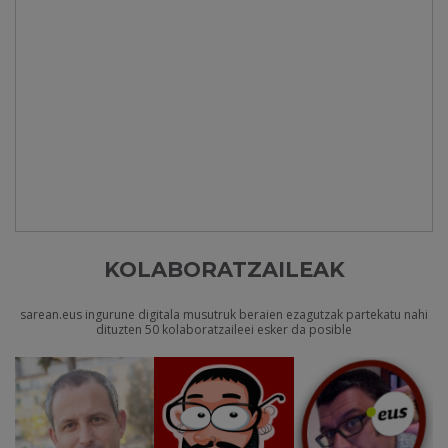
KOLABORATZAILEAK
sarean.eus ingurune digitala musutruk beraien ezagutzak partekatu nahi
dituzten 50 kolaboratzaileei esker da posible