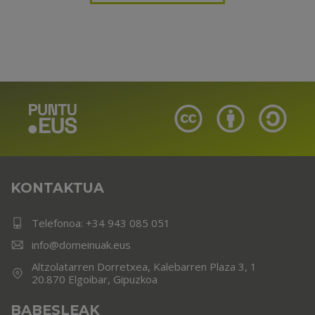
KONTAKTUA
Telefonoa:
+34 943 085 051
info@domeinuak.eus
Altzolatarren Dorretxea, Kalebarren Plaza 3, 1
20.870 Elgoibar, Gipuzkoa
BABESLEAK