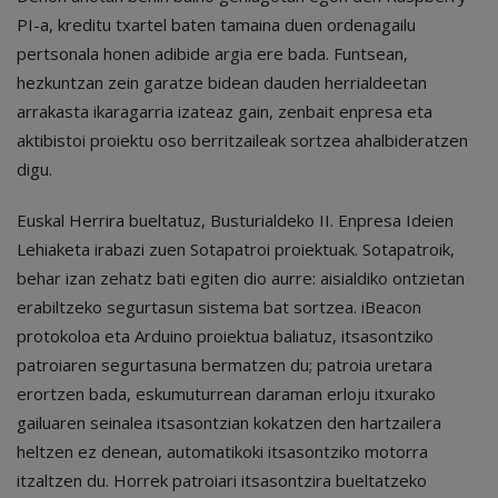
PI-a, kreditu txartel baten tamaina duen ordenagailu
pertsonala honen adibide argia ere bada. Funtsean,
hezkuntzan zein garatze bidean dauden herrialdeetan
arrakasta ikaragarria izateaz gain, zenbait enpresa eta
aktibistoi proiektu oso berritzaileak sortzea ahalbideratzen
digu.
Euskal Herrira bueltatuz, Busturialdeko II. Enpresa Ideien
Lehiaketa irabazi zuen Sotapatroi proiektuak. Sotapatroik,
behar izan zehatz bati egiten dio aurre: aisialdiko ontzietan
erabiltzeko segurtasun sistema bat sortzea. iBeacon
protokoloa eta Arduino proiektua baliatuz, itsasontziko
patroiaren segurtasuna bermatzen du; patroia uretara
erortzen bada, eskumuturrean daraman erloju itxurako
gailuaren seinalea itsasontzian kokatzen den hartzailera
heltzen ez denean, automatikoki itsasontziko motorra
itzaltzen du. Horrek patroiari itsasontzira bueltatzeko