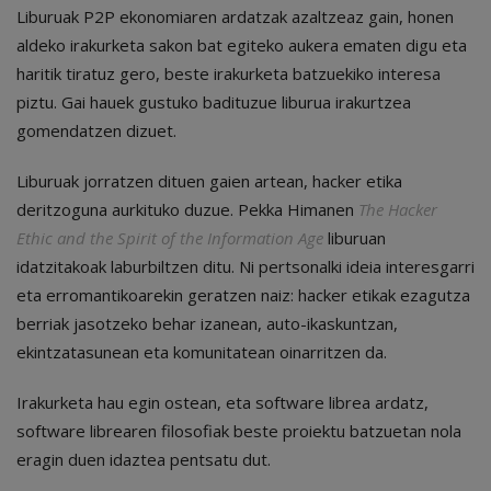
Liburuak P2P ekonomiaren ardatzak azaltzeaz gain, honen
aldeko irakurketa sakon bat egiteko aukera ematen digu eta
haritik tiratuz gero, beste irakurketa batzuekiko interesa
piztu. Gai hauek gustuko badituzue liburua irakurtzea
gomendatzen dizuet.
Liburuak jorratzen dituen gaien artean, hacker etika
deritzoguna aurkituko duzue. Pekka Himanen
The Hacker
Ethic and the Spirit of the Information Age
liburuan
idatzitakoak laburbiltzen ditu. Ni pertsonalki ideia interesgarri
eta erromantikoarekin geratzen naiz: hacker etikak ezagutza
berriak jasotzeko behar izanean, auto-ikaskuntzan,
ekintzatasunean eta komunitatean oinarritzen da.
Irakurketa hau egin ostean, eta software librea ardatz,
software librearen filosofiak beste proiektu batzuetan nola
eragin duen idaztea pentsatu dut.