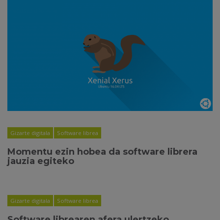
Gizarte digitala
Software librea
Momentu ezin hobea da software librera
jauzia egiteko
Gizarte digitala
Software librea
Software librearen afera ulertzeko