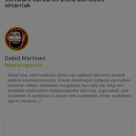
oinarriak
Dabid Martinez
laborategia.eus
Dabid naiz, informatikaria ofizioz eta software librearen maitale
aktiboa konbentzimenduz. Urteak daramatzat software eta kultura
askearen aldeko ekintzetan murgilduta, hori dela eta, blog zein
hedabide desberdinen kolaboratzailea izan naiz. Seguruenik, sare
sozialetan ni aurkitzea ez zaizue zaila suertatuko, beraz, aurkitzean
agurtu nazazue :-)