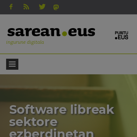
ingurune digitala
Software libreak
sektore
ezberdinetan