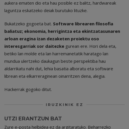
aukera ematen dio eta hau posible ez balitz, hardwareak
laguntza eskatzeko deiak burutuko lituzke.
Bukatzeko gogoeta bat.
Software librearen filosofia
baliatuz; ekonomia, herrigintza eta ekintzatasunaren
arloan eragina izan dezaketen proiektu oso
interesgarriak sor daitezke
gurean ere. Hori dela eta,
betiko lan molde eta lan harremanetatik haratago lan
mundua ulertzeko daukagun beste perspektiba hau
aldarrikatu nahi dut, lehia basatia alboratu eta software
librean eta elkarreraginean oinarritzen dena, alegia.
Hackerrak gogoko ditut.
IRUZKINIK EZ
UTZI ERANTZUN BAT
Zure e-posta helbidea ez da argitaratuko.
Beharrezko