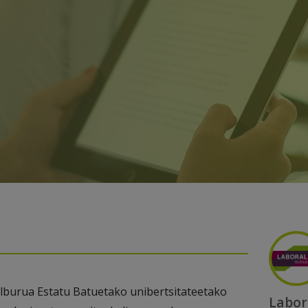
elburua Estatu Batuetako unibertsitateetako
Labor