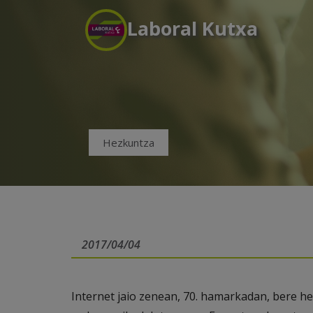
Laboral Kutxa
Hezkuntza
2017/04/04
Internet jaio zenean, 70. hamarkadan, bere h