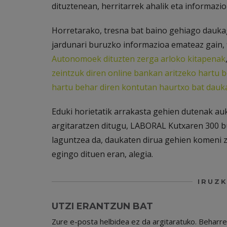
dituztenean, herritarrek ahalik eta informazi
Horretarako, tresna bat baino gehiago dauk
jardunari buruzko informazioa emateaz gain, f
Autonomoek dituzten zerga arloko kitapenak
zeintzuk diren online bankan aritzeko hartu
hartu behar diren kontutan haurtxo bat dau
Eduki horietatik arrakasta gehien dutenak au
argitaratzen ditugu, LABORAL Kutxaren 300 b
laguntzea da, daukaten dirua gehien komeni 
egingo dituen eran, alegia.
IRUZK
UTZI ERANTZUN BAT
Zure e-posta helbidea ez da argitaratuko.
Beharr