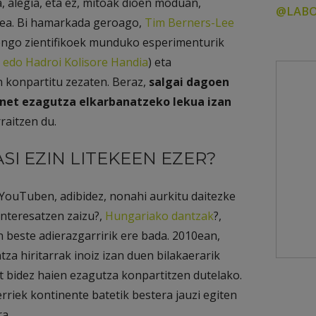
, alegia, eta ez, mitoak dioen moduan,
@LABO
stea. Bi hamarkada geroago,
Tim Berners-Lee
engo zientifikoek munduko esperimenturik
 edo Hadroi Kolisore Handia
) eta
 konpartitu zezaten. Beraz,
salgai dagoen
rnet ezagutza elkarbanatzeko lekua izan
raitzen du.
SI EZIN LITEKEEN EZER?
YouTuben, adibidez, nonahi aurkitu daitezke
nteresatzen zaizu?,
Hungariako dantzak
?,
n beste adierazgarririk ere bada. 2010ean,
a hiritarrak inoiz izan duen bilakaerarik
t bidez haien ezagutza konpartitzen dutelako.
riek kontinente batetik bestera jauzi egiten
a.