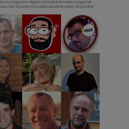
an.eus ingurune digitala musutruk beraien ezagutzak
katu nahi dituzten 50 kolaboratzaileei esker da posible