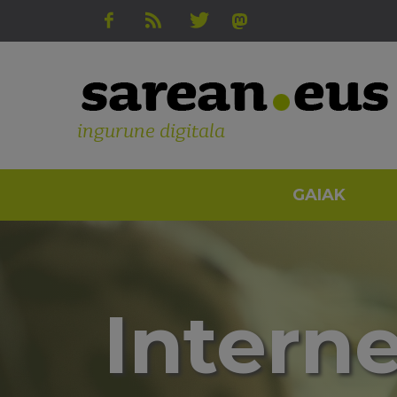
ingurune digitala
GAIAK
Interne