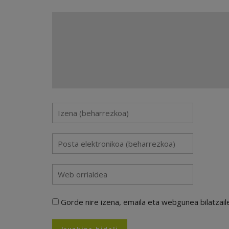
Gorde nire izena, emaila eta webgunea bilatza