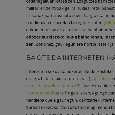
ordenagailuak lotzea zen. Ezagutzea banatzea
militarren zentroak gerra nuklearretik babe
fisikariak Sarea asmatu zuen, hango eta hem
handienean elkarrekin lan egin zezaten (
LHCa
dokumentazioa erraz-erraz eta hainbat arinen
edozer aurkitzeko lekua baino lehen, inte
zen.
Zorionez, gaur egun ere horixe izaten jar
BA OTE DA INTERNETEN IKA
Interneten sekulako aukerak daude ikasteko. 
era guztietako bideo tutoretzak (
papiroflexia
i
errezeta gordin-beganoak
?). Ikasteko aukere
ikerketa batek
zera frogatu zuen, egungo dantz
handiena duela gaur egun, dantzariek interne
Sareari esker, sortzen dituzten mugimendu ber
dute eta erritmo desberdinetara moldatzen dir