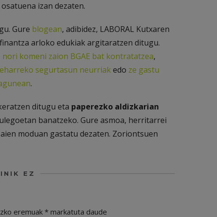
o osatuena izan dezaten.
agu. Gure
blogean
, adibidez, LABORAL Kutxaren
inantza arloko edukiak argitaratzen ditugu.
,
nori komeni zaion BGAE bat kontratatzea
,
 beharreko segurtasun neurriak
edo
ze gastu
kagunean
.
keratzen ditugu eta
paperezko aldizkarian
ulegoetan banatzeko. Gure asmoa, herritarrei
zaien moduan gastatu dezaten. Zoriontsuen
INIK EZ
ezko eremuak
*
markatuta daude