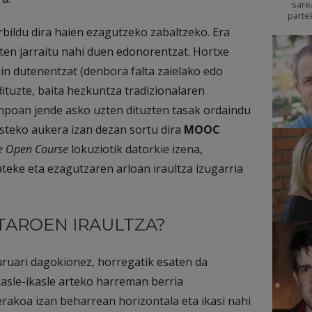
sare
parte
ildu dira haien ezagutzeko zabaltzeko. Era
sten jarraitu nahi duen edonorentzat. Hortxe
zin dutenentzat (denbora falta zaielako edo
 dituzte, baita hezkuntza tradizionalaren
kanpoan jende asko uzten dituzten tasak ordaindu
asteko aukera izan dezan sortu dira
MOOC
e Open Course
lokuziotik datorkie izena,
ateke eta ezagutzaren arloan iraultza izugarria
TAROEN IRAULTZA?
ruari dagokionez, horregatik esaten da
kasle-ikasle arteko harreman berria
rakoa izan beharrean horizontala eta ikasi nahi