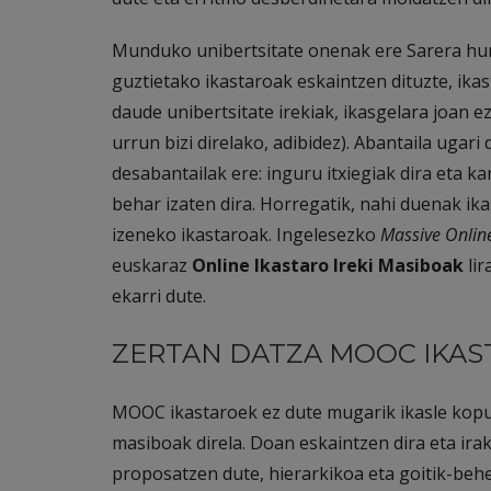
Munduko unibertsitate onenak ere Sarera hurb
guztietako ikastaroak eskaintzen dituzte, ika
daude unibertsitate irekiak, ikasgelara joan e
urrun bizi direlako, adibidez). Abantaila ugari
desabantailak ere: inguru itxiegiak dira eta 
behar izaten dira. Horregatik, nahi duenak ik
izeneko ikastaroak. Ingelesezko
Massive Onlin
euskaraz
Online Ikastaro Ireki Masiboak
lir
ekarri dute.
ZERTAN DATZA MOOC IKAS
MOOC ikastaroek ez dute mugarik ikasle kopu
masiboak direla. Doan eskaintzen dira eta ira
proposatzen dute, hierarkikoa eta goitik-behe