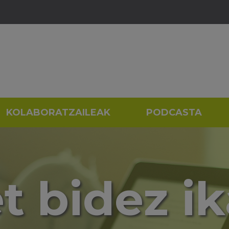
KOLABORATZAILEAK
PODCASTA
t bidez i