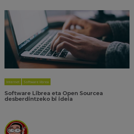
Internet
Software librea
Software Librea eta Open Sourcea
desberdintzeko bi ideia