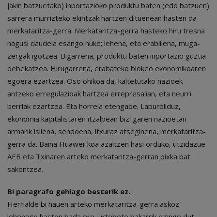
jakin batzuetako) inportazioko produktu baten (edo batzuen)
sarrera murrizteko ekintzak hartzen dituenean hasten da
merkataritza-gerra. Merkataritza-gerra hasteko hiru tresna
nagusi daudela esango nuke; lehena, eta erabiliena, muga-
zergak igotzea. Bigarrena, produktu baten inportazio guztia
debekatzea. Hirugarrena, erabateko blokeo ekonomikoaren
egoera ezartzea. Oso ohikoa da, kaltetutako nazioek
antzeko erregulazioak hartzea errepresalian, eta neurri
berriak ezartzea. Eta horrela etengabe. Laburbilduz,
ekonomia kapitalistaren itzalpean bizi garen nazioetan
armarik isilena, sendoena, itxuraz atseginena, merkataritza-
gerra da. Baina Huawei-koa azaltzen hasi orduko, utzidazue
AEB eta Txinaren arteko merkataritza-gerran pixka bat
sakontzea.
Bi paragrafo gehiago besterik ez.
Herrialde bi hauen arteko merkataritza-gerra askoz
lehenago hasten bada ere, urtebete bakarrik egingo dut