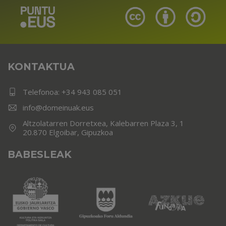
KONTAKTUA
Telefonoa:
+34 943 085 051
info@domeinuak.eus
Altzolatarren Dorretxea, Kalebarren Plaza 3, 1
20.870 Elgoibar, Gipuzkoa
BABESLEAK