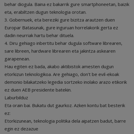
behar diogula. Baina ez bakarrik gure smartphoneetan, baizik
eta, erabiltzen dugun teknologia orotan.
3. Gobernuek, eta bereziki gure bizitza arautzen duen
Europar Batasunak, gure inguruan horrelakorik gerta ez
dadin neurriak hartu behar dituela.
4. Diru gehiago inbertitu behar dugula software librearen,
sare libreen, hardware librearen eta jakintza askearen
garapenean.
Hau egiten ez bada, akabo aktibistok amesten dugun
etorkizun teknologikoa. Are gehiago, don’t be evil-ekoak
demonio bilakatzeko legedia sortzeko inolako arazo etikorik
ez duen AEB presidente batekin.
Laburbilduz
Eta orain bai. Bukatu dut gaurkoz. Azken kontu bat besterik
ez:
Etorkizunean, teknologia politika dela aipatzen badut, barre
egin ez dezazue