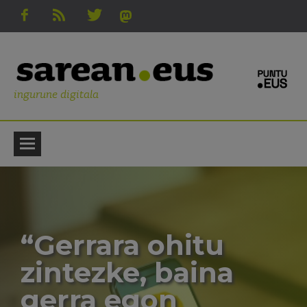
ingurune digitala
“Gerrara ohitu
zintezke, baina
gerra egon