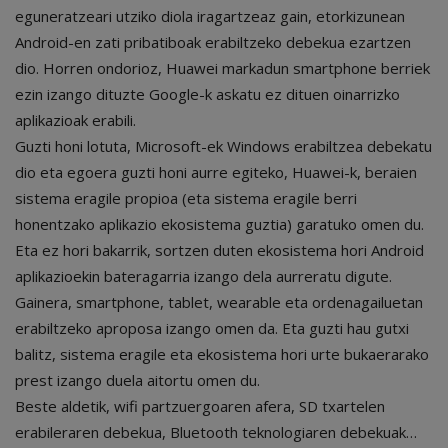
eguneratzeari utziko diola iragartzeaz gain, etorkizunean
Android-en zati pribatiboak erabiltzeko debekua ezartzen
dio. Horren ondorioz, Huawei markadun smartphone berriek
ezin izango dituzte Google-k askatu ez dituen oinarrizko
aplikazioak erabili.
Guzti honi lotuta, Microsoft-ek Windows erabiltzea debekatu
dio eta egoera guzti honi aurre egiteko, Huawei-k, beraien
sistema eragile propioa (eta sistema eragile berri
honentzako aplikazio ekosistema guztia) garatuko omen du.
Eta ez hori bakarrik, sortzen duten ekosistema hori Android
aplikazioekin bateragarria izango dela aurreratu digute.
Gainera, smartphone, tablet, wearable eta ordenagailuetan
erabiltzeko aproposa izango omen da. Eta guzti hau gutxi
balitz, sistema eragile eta ekosistema hori urte bukaerarako
prest izango duela aitortu omen du.
Beste aldetik, wifi partzuergoaren afera, SD txartelen
erabileraren debekua, Bluetooth teknologiaren debekuak…