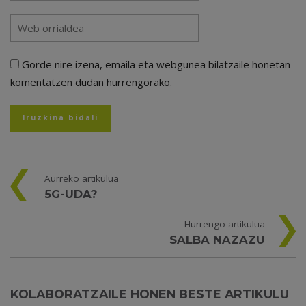
Gorde nire izena, emaila eta webgunea bilatzaile honetan
komentatzen dudan hurrengorako.
Aurreko artikulua
5G-UDA?
Hurrengo artikulua
SALBA NAZAZU
KOLABORATZAILE HONEN BESTE ARTIKULU