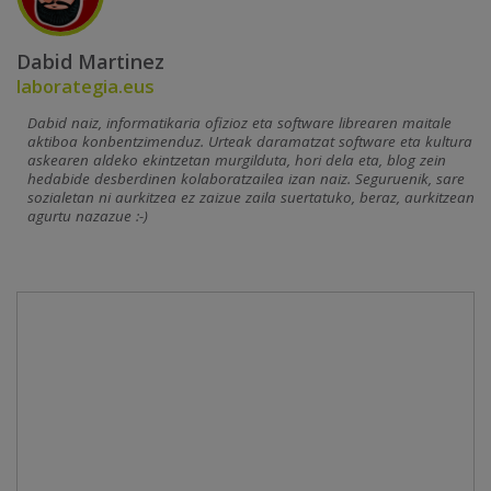
Dabid Martinez
laborategia.eus
Dabid naiz, informatikaria ofizioz eta software librearen maitale
aktiboa konbentzimenduz. Urteak daramatzat software eta kultura
askearen aldeko ekintzetan murgilduta, hori dela eta, blog zein
hedabide desberdinen kolaboratzailea izan naiz. Seguruenik, sare
sozialetan ni aurkitzea ez zaizue zaila suertatuko, beraz, aurkitzean
agurtu nazazue :-)