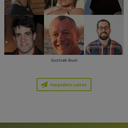
Guztiak ikusi
Harpidetu zaitez