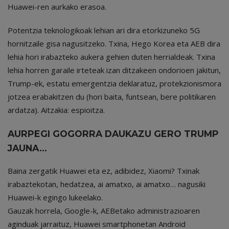
Huawei-ren aurkako erasoa.
Potentzia teknologikoak lehian ari dira etorkizuneko 5G
hornitzaile gisa nagusitzeko. Txina, Hego Korea eta AEB dira
lehia hori irabazteko aukera gehien duten herrialdeak. Txina
lehia horren garaile irteteak izan ditzakeen ondorioen jakitun,
Trump-ek, estatu emergentzia deklaratuz, protekzionismora
jotzea erabakitzen du (hori baita, funtsean, bere politikaren
ardatza). Aitzakia: espioitza.
AURPEGI GOGORRA DAUKAZU GERO TRUMP
JAUNA…
Baina zergatik Huawei eta ez, adibidez, Xiaomi? Txinak
irabaztekotan, hedatzea, ai amatxo, ai amatxo… nagusiki
Huawei-k egingo lukeelako.
Gauzak horrela, Google-k, AEBetako administrazioaren
aginduak jarraituz, Huawei smartphonetan Android