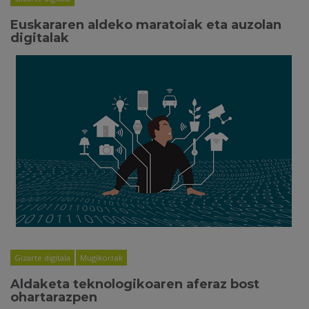
Euskararen aldeko maratoiak eta auzolan
digitalak
Gizarte digitala
Mugikorrak
Aldaketa teknologikoaren aferaz bost
ohartarazpen