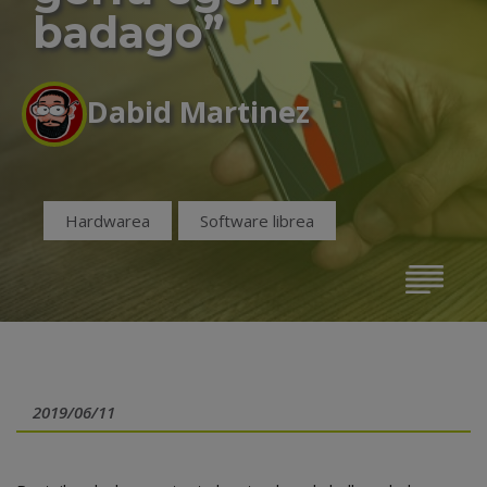
badago”
Dabid Martinez
Hardwarea
Software librea
2019/06/11