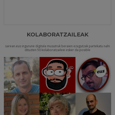
KOLABORATZAILEAK
sarean.eus ingurune digitala musutruk beraien ezagutzak partekatu nahi
dituzten 50 kolaboratzaileei esker da posible