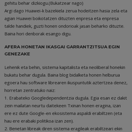
gehitu behar dizkiogu.(Bukatzear nago)
Argi dago Huawei-k bazekiela zerua hodeitzen hasia zela eta
agian Huawei boikotatzen dituzten enpresa eta enpresa
talde handiek, guzti honen ondorioak jasan beharko dituzte.
Baina hori denborak esango digu.
AFERA HONETAN IKASGAI GARRANTZITSUA EGIN
GENEZAKE
Lehenik eta behin, sistema kapitalista eta neoliberal honekin
bukatu behar dugula. Baina blog bidalketa honen helburua
egoera hau software librearen ikuspuntutik aztertzea denez,
horretan zentratuko naiz:
1. Erabateko Googledependentzia dugula. Egia esan ez dakit
zein mailatan neurtu daitekeen Txinan honen eragina, izan
ere ez dute Google-en ekosistema aspaldi erabiltzen (eta
hau ere erabaki politikoa izan zen).
2. Benetan libreak diren sistema eragileak erabiltzeari ekin