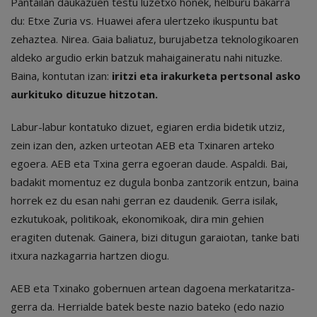
Pantailan daukazuen testu luzetxo honek, helburu bakarra
du: Etxe Zuria vs. Huawei afera ulertzeko ikuspuntu bat
zehaztea. Nirea. Gaia baliatuz, burujabetza teknologikoaren
aldeko argudio erkin batzuk mahaigaineratu nahi nituzke.
Baina, kontutan izan:
iritzi eta irakurketa pertsonal asko
aurkituko dituzue hitzotan.
Labur-labur kontatuko dizuet, egiaren erdia bidetik utziz,
zein izan den, azken urteotan AEB eta Txinaren arteko
egoera. AEB eta Txina gerra egoeran daude. Aspaldi. Bai,
badakit momentuz ez dugula bonba zantzorik entzun, baina
horrek ez du esan nahi gerran ez daudenik. Gerra isilak,
ezkutukoak, politikoak, ekonomikoak, dira min gehien
eragiten dutenak. Gainera, bizi ditugun garaiotan, tanke bati
itxura nazkagarria hartzen diogu.
AEB eta Txinako gobernuen artean dagoena merkataritza-
gerra da. Herrialde batek beste nazio bateko (edo nazio