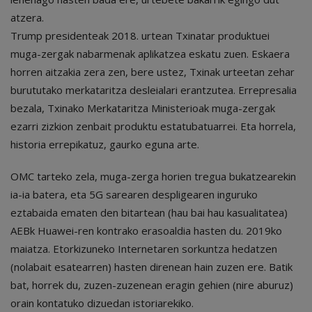
atzera.
Trump presidenteak 2018. urtean Txinatar produktuei
muga-zergak nabarmenak aplikatzea eskatu zuen. Eskaera
horren aitzakia zera zen, bere ustez, Txinak urteetan zehar
burututako merkataritza desleialari erantzutea. Errepresalia
bezala, Txinako Merkataritza Ministerioak muga-zergak
ezarri zizkion zenbait produktu estatubatuarrei. Eta horrela,
historia errepikatuz, gaurko eguna arte.
OMC tarteko zela, muga-zerga horien tregua bukatzearekin
ia-ia batera, eta 5G sarearen despligearen inguruko
eztabaida ematen den bitartean (hau bai hau kasualitatea)
AEBk Huawei-ren kontrako erasoaldia hasten du. 2019ko
maiatza. Etorkizuneko Internetaren sorkuntza hedatzen
(nolabait esatearren) hasten direnean hain zuzen ere. Batik
bat, horrek du, zuzen-zuzenean eragin gehien (nire aburuz)
orain kontatuko dizuedan istoriarekiko.