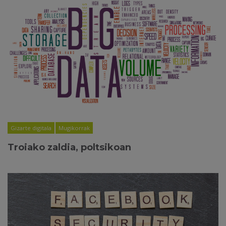
Gizarte digitala
Mugikorrak
Troiako zaldia, poltsikoan