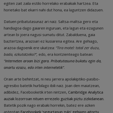
egiten zait zaila estilo horrelako erabakiak hartzea. Eta
horietako bat ekarri nahi dut hona, ea laguntzen didazuen.
Datuen pribatutasunaz ari naiz. Saltsa-maltsa gero eta
handiagoa dago gaiaren inguruan, eta lagun eta ezagunen
artean bi joera nagusi sumatu ditut. Zabalduena, gaia
baztertzea, arazoari ez kusiarena egitea. Are gehiago,
arazoa dagoenik ere ukatzea:
“Tira motel: total zer duzu,
bada, ezkutatzeko?”,
edo, era kontzienteago batean:
“
I
nterneten aroan bizi gara. Pribatutasuna bukatu egin da,
onartu ezazu, edo irten internetetik
”
.
Orain arte behintzat, ni neu jarrera apolakiptiko-pasibo-
agresibo batetik hurbilago ibili naiz. Joan den maiatzean,
adibidez, Facebooketik irten nintzen,
Cambridge Analytica
auziak lozorroan nituen errezelo guztiak piztu zizkidanean
.
Batetik pozik nago erabaki horrekin, batez ere azken
asteotan
Facebookek ‘segurtasun zulo’ gehiago aitortu