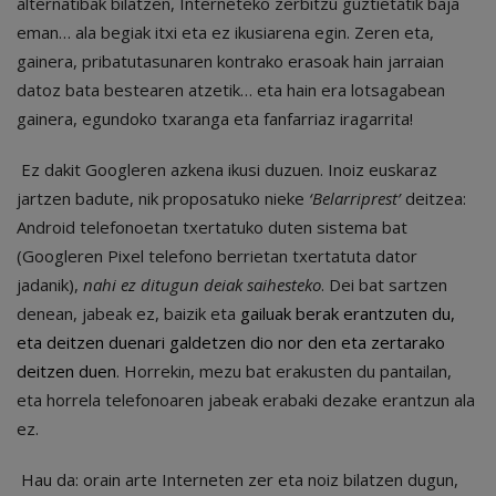
alternatibak bilatzen, Interneteko zerbitzu guztietatik baja
eman… ala begiak itxi eta ez ikusiarena egin. Zeren eta,
gainera, pribatutasunaren kontrako erasoak hain jarraian
datoz bata bestearen atzetik… eta hain era lotsagabean
gainera, egundoko txaranga eta fanfarriaz iragarrita!
Ez dakit Googleren azkena ikusi duzuen. Inoiz euskaraz
jartzen badute, nik proposatuko nieke
‘Belarriprest’
deitzea:
Android telefonoetan txertatuko duten sistema bat
(Googleren Pixel telefono berrietan txertatuta dator
jadanik),
nahi ez ditugun deiak saihesteko
. Dei bat sartzen
denean, jabeak ez, baizik eta
gailuak berak erantzuten du,
eta deitzen duenari galdetzen dio nor den eta zertarako
deitzen duen
. Horrekin, mezu bat erakusten du pantailan,
eta horrela telefonoaren jabeak erabaki dezake erantzun ala
ez.
Hau da: orain arte Interneten zer eta noiz bilatzen dugun,