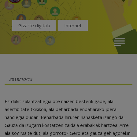
Gizarte digitala
Internet
2018/10/15
Ez dakit zalantzatiegia ote naizen besterik gabe, ala
asertibitate txikikoa, ala beharbada enpatiarako joera
handiegia dudan. Beharbada hiruren nahasketa izango da.
Gauza da izugarri kostatzen zaidala erabakiak hartzea: Arre
ala so? Maite dut, ala gorroto? Gero eta gauza gehiagorekin