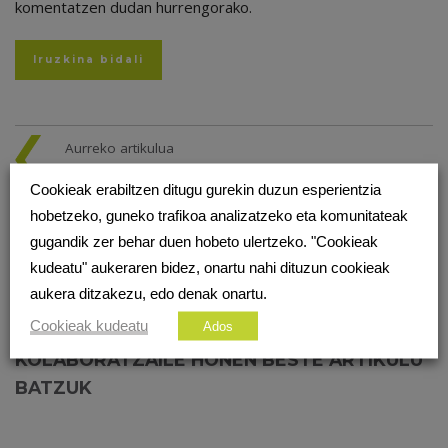
komentatzen dudan hurrengorako.
Aurreko artikulua
GPL ETA CREATIVE COMMONS
Cookieak erabiltzen ditugu gurekin duzun esperientzia
LIZENTZIAK EUSKARAZ ERABILTZEKO
PREST.
hobetzeko, guneko trafikoa analizatzeko eta komunitateak
gugandik zer behar duen hobeto ulertzeko. "Cookieak
Hurrengo artikulua
kudeatu" aukeraren bidez, onartu nahi dituzun cookieak
GOOGLE-EK 20 URTE
aukera ditzakezu, edo denak onartu.
Cookieak kudeatu
Ados
KOLABORATZAILE HONEN BESTE ARTIKULU
BATZUK