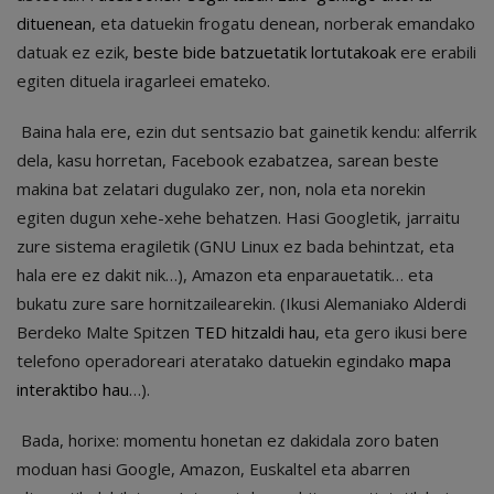
dituenean
, eta datuekin frogatu denean, norberak emandako
datuak ez ezik,
beste bide batzuetatik lortutakoak
ere erabili
egiten dituela iragarleei emateko.
Baina hala ere, ezin dut sentsazio bat gainetik kendu: alferrik
dela, kasu horretan, Facebook ezabatzea, sarean beste
makina bat zelatari dugulako zer, non, nola eta norekin
egiten dugun xehe-xehe behatzen. Hasi Googletik, jarraitu
zure sistema eragiletik (GNU Linux ez bada behintzat, eta
hala ere ez dakit nik…), Amazon eta enparauetatik… eta
bukatu zure sare hornitzailearekin. (Ikusi Alemaniako Alderdi
Berdeko Malte Spitzen
TED hitzaldi hau
, eta gero ikusi bere
telefono operadoreari ateratako datuekin egindako
mapa
interaktibo hau
…).
Bada, horixe: momentu honetan ez dakidala zoro baten
moduan hasi Google, Amazon, Euskaltel eta abarren