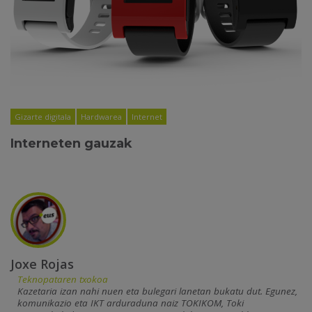
Gizarte digitala
Hardwarea
Internet
Interneten gauzak
Joxe Rojas
Teknopataren txokoa
Kazetaria izan nahi nuen eta bulegari lanetan bukatu dut. Egunez,
komunikazio eta IKT arduraduna naiz TOKIKOM, Toki