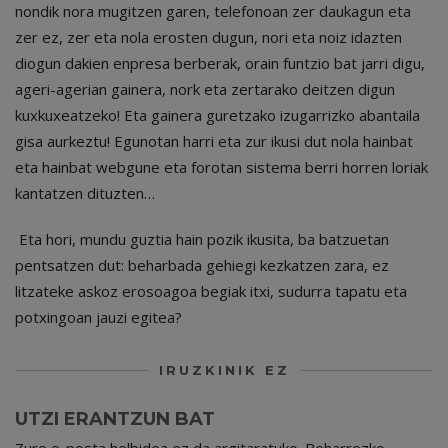
nondik nora mugitzen garen, telefonoan zer daukagun eta
zer ez, zer eta nola erosten dugun, nori eta noiz idazten
diogun dakien enpresa berberak, orain funtzio bat jarri digu,
ageri-agerian gainera, nork eta zertarako deitzen digun
kuxkuxeatzeko! Eta gainera guretzako izugarrizko abantaila
gisa aurkeztu! Egunotan harri eta zur ikusi dut nola hainbat
eta hainbat webgune eta forotan sistema berri horren loriak
kantatzen dituzten…
Eta hori, mundu guztia hain pozik ikusita, ba batzuetan
pentsatzen dut: beharbada gehiegi kezkatzen zara, ez
litzateke askoz erosoagoa begiak itxi, sudurra tapatu eta
potxingoan jauzi egitea?
IRUZKINIK EZ
UTZI ERANTZUN BAT
Zure e-posta helbidea ez da argitaratuko.
Beharrezko