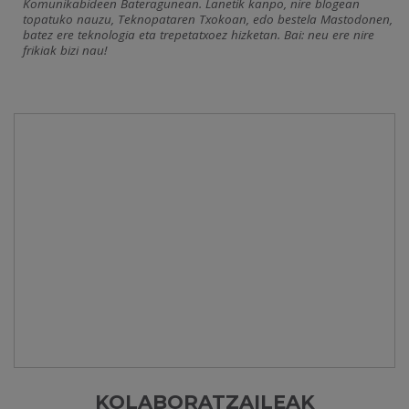
Komunikabideen Bateragunean. Lanetik kanpo, nire blogean
topatuko nauzu, Teknopataren Txokoan, edo bestela Mastodonen,
batez ere teknologia eta trepetatxoez hizketan. Bai: neu ere nire
frikiak bizi nau!
KOLABORATZAILEAK