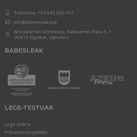
Telefonoa:
+34 943 085 051
info@domeinuak.eus
Altzolatarren Dorretxea, Kalebarren Plaza 3, 1
20.870 Elgoibar, Gipuzkoa
BABESLEAK
LEGE-TESTUAK
Lege oharra
Pribatutasun politika