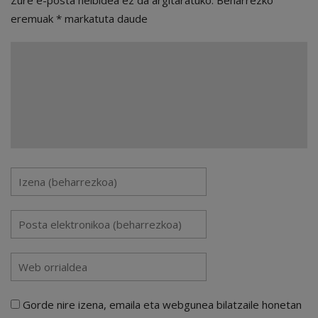
eremuak
*
markatuta daude
Gorde nire izena, emaila eta webgunea bilatzaile honetan