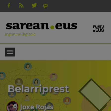
ingurune digitala
Belarriprest
Joxe Rojas