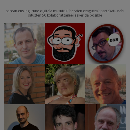
sarean.eus ingurune digitala musutruk beraien ezagutzak partekatu nahi
dituzten 50 kolaboratzaileei esker da posible