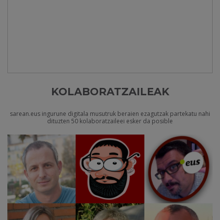
KOLABORATZAILEAK
sarean.eus ingurune digitala musutruk beraien ezagutzak partekatu nahi
dituzten 50 kolaboratzaileei esker da posible