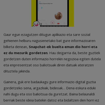
Gaur egun ezagutzen ditugun aplikazio eta sare sozial
gehienen helburu nagusienetako bat gure informazioaren
bilketa denean,
Snapchat-ek buelta eman dio horri eta
ez du mezurik gordetzen
. Hau deigarria da, beste guztiek
gordetzen duten informazio horrekin negozioa egiten dutela
eta enpresentzat oso baliotsuak diren datuak ateratzen
dituztela jakinda.
Gainera, guk ere badaukagu gure informazio digital guztia
gordetzeko sena, argazkiak, bideoak… Dena eskura eduki
nahi dugu eta oso baliotsua da guretzat. Baina belaunaldi
berriak beste ideia batekin datoz eta bidaltzen den horri ez