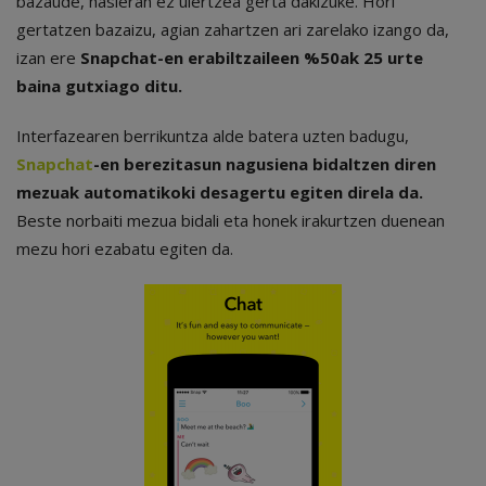
bazaude, hasieran ez ulertzea gerta dakizuke. Hori
gertatzen bazaizu, agian zahartzen ari zarelako izango da,
izan ere
Snapchat-en erabiltzaileen %50ak 25 urte
baina gutxiago ditu.
Interfazearen berrikuntza alde batera uzten badugu,
Snapchat
-en berezitasun nagusiena bidaltzen diren
mezuak automatikoki desagertu egiten direla da.
Beste norbaiti mezua bidali eta honek irakurtzen duenean
mezu hori ezabatu egiten da.