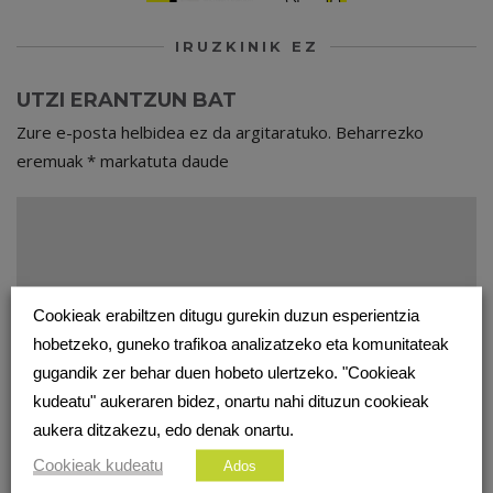
IRUZKINIK EZ
UTZI ERANTZUN BAT
Zure e-posta helbidea ez da argitaratuko.
Beharrezko
eremuak
*
markatuta daude
Cookieak erabiltzen ditugu gurekin duzun esperientzia
hobetzeko, guneko trafikoa analizatzeko eta komunitateak
gugandik zer behar duen hobeto ulertzeko. "Cookieak
kudeatu" aukeraren bidez, onartu nahi dituzun cookieak
aukera ditzakezu, edo denak onartu.
Cookieak kudeatu
Ados