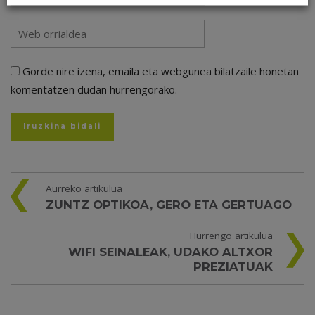
Gorde nire izena, emaila eta webgunea bilatzaile honetan
komentatzen dudan hurrengorako.
Aurreko artikulua
ZUNTZ OPTIKOA, GERO ETA GERTUAGO
Hurrengo artikulua
WIFI SEINALEAK, UDAKO ALTXOR
PREZIATUAK