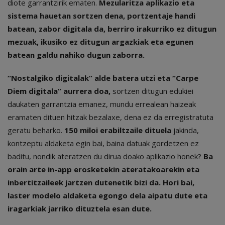
diote garrantzirik ematen.
Mezularitza aplikazio eta
sistema hauetan sortzen dena, portzentaje handi
batean, zabor digitala da, berriro irakurriko ez ditugun
mezuak, ikusiko ez ditugun argazkiak eta egunen
batean galdu nahiko dugun zaborra.
“Nostalgiko digitalak” alde batera utzi eta “Carpe
Diem digitala” aurrera doa,
sortzen ditugun edukiei
daukaten garrantzia emanez, mundu errealean haizeak
eramaten dituen hitzak bezalaxe, dena ez da erregistratuta
geratu beharko.
150 miloi erabiltzaile dituela
jakinda,
kontzeptu aldaketa egin bai, baina datuak gordetzen ez
baditu, nondik ateratzen du dirua doako aplikazio honek?
Ba
orain arte in-app erosketekin ateratakoarekin eta
inbertitzaileek jartzen dutenetik bizi da. Hori bai,
laster modelo aldaketa egongo dela aipatu dute eta
iragarkiak jarriko dituztela esan dute.