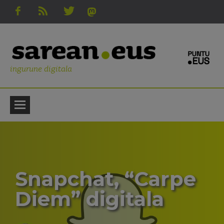
ingurune digitala
Snapchat, “Carpe
Diem” digitala