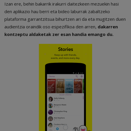
Izan ere, behin bakarrik irakurri daitezkeen mezuekin hasi
den aplikazio hau berri eta bideo laburrak zabaltzeko
plataforma garrantzitsua bihurtzen ari da eta mugitzen duen
audientzia oraindik oso espezifikoa den arren,
dakarren
kontzeptu aldaketak zer esan handia emango du.