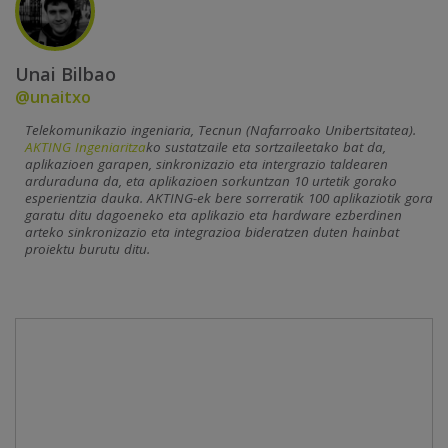
Unai Bilbao
@unaitxo
Telekomunikazio ingeniaria, Tecnun (Nafarroako Unibertsitatea).
AKTING Ingeniaritza
ko sustatzaile eta sortzaileetako bat da,
aplikazioen garapen, sinkronizazio eta intergrazio taldearen
arduraduna da, eta aplikazioen sorkuntzan 10 urtetik gorako
esperientzia dauka. AKTING-ek bere sorreratik 100 aplikaziotik gora
garatu ditu dagoeneko eta aplikazio eta hardware ezberdinen
arteko sinkronizazio eta integrazioa bideratzen duten hainbat
proiektu burutu ditu.