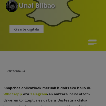
Unai Bilbao
Gizarte digitala
2016/06/24
Snapchat aplikazioak mezuak bidaltzeko balio du
Whatsapp
eta
Telegram
-en antzera
, baina atzetik
dakarren kontzeptua ez da bera. Besteetara ohitua