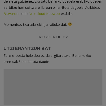
dela eta gutxienez ziurtatu beharko duzuela erabiliko duzuen
zerbitzu hori software librean oinarrituta dagoela. Adibidez,
Bitwarden
edo
Nextcloud Keeweb
erabiliz.
Momentuz, txartelarekin jarraituko dut.
IRUZKINIK EZ
UTZI ERANTZUN BAT
Zure e-posta helbidea ez da argitaratuko.
Beharrezko
eremuak
*
markatuta daude