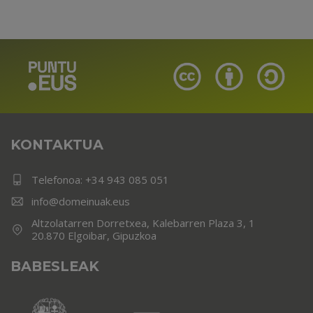
KONTAKTUA
Telefonoa:
+34 943 085 051
info@domeinuak.eus
Altzolatarren Dorretxea, Kalebarren Plaza 3, 1
20.870 Elgoibar, Gipuzkoa
BABESLEAK