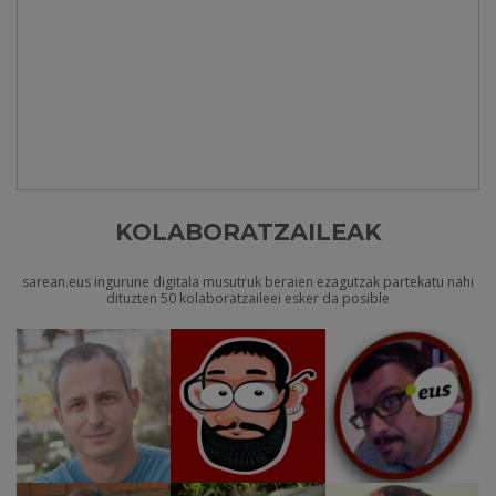
KOLABORATZAILEAK
sarean.eus ingurune digitala musutruk beraien ezagutzak partekatu nahi
dituzten 50 kolaboratzaileei esker da posible