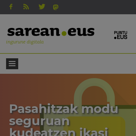
ingurune digitala
Pasahitzak modu
seguruan
kudeatzen ikasi