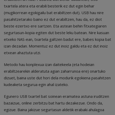
txartela atera eta erabili besterik ez dut egin behar
(mugikorrean egokigailu bat erabiltzen dut). USB hau nire
pasahitzetarako baino ez dut erabiltzen, hau da, ez diot
beste ezertxo ere sartzen. Eta astean behin fitxategiaren
segurtasun-kopia egiten dut beste leku batean. Nire kasuan
etxeko NAS-ean, txartela galtzen badut ere, babes kopia bat
izan dezadan. Momentuz ez dut inoiz galdu eta ez dut inoiz
etxean ahaztuta utzi.
Metodo hau konplexua izan daitekeela (eta hodeian
erabiltzearekin alderatuta agian zaharrunoa ere) onartuko
dizuet, baina uste dut hori dela modurik egokiena pasahitzen
kudeaketa segurua egin ahal izateko.
Egunero USB txartel bat soinean eramatea astuna iruditzen
bazaizue, online zerbitzu bat hartu dezakezue. Ondo da,
egizue. Baina jakizue segurtasun aldetik erabaki ahulagoa