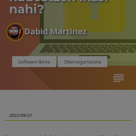
nahi?
Dabid Martinez
Software librea
Zibersegurtasuna
2022/09/27