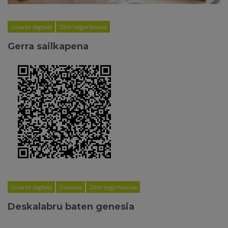
Gizarte digitala
Zibersegurtasuna
Gerra sailkapena
Gizarte digitala
Osasuna
Zibersegurtasuna
Deskalabru baten genesia