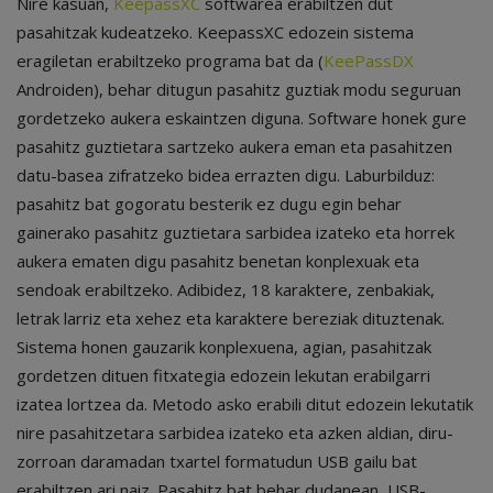
Nire kasuan,
KeepassXC
softwarea erabiltzen dut
pasahitzak kudeatzeko. KeepassXC edozein sistema
eragiletan erabiltzeko programa bat da (
KeePassDX
Androiden), behar ditugun pasahitz guztiak modu seguruan
gordetzeko aukera eskaintzen diguna. Software honek gure
pasahitz guztietara sartzeko aukera eman eta pasahitzen
datu-basea zifratzeko bidea errazten digu. Laburbilduz:
pasahitz bat gogoratu besterik ez dugu egin behar
gainerako pasahitz guztietara sarbidea izateko eta horrek
aukera ematen digu pasahitz benetan konplexuak eta
sendoak erabiltzeko. Adibidez, 18 karaktere, zenbakiak,
letrak larriz eta xehez eta karaktere bereziak dituztenak.
Sistema honen gauzarik konplexuena, agian, pasahitzak
gordetzen dituen fitxategia edozein lekutan erabilgarri
izatea lortzea da. Metodo asko erabili ditut edozein lekutatik
nire pasahitzetara sarbidea izateko eta azken aldian, diru-
zorroan daramadan txartel formatudun USB gailu bat
erabiltzen ari naiz. Pasahitz bat behar dudanean, USB-