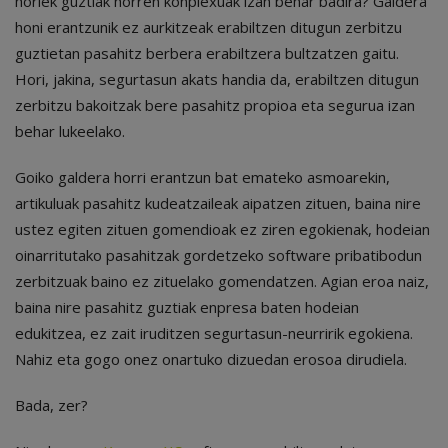
horiek guztiak horren konplexuak izan behar badira? Galdera
honi erantzunik ez aurkitzeak erabiltzen ditugun zerbitzu
guztietan pasahitz berbera erabiltzera bultzatzen gaitu.
Hori, jakina, segurtasun akats handia da, erabiltzen ditugun
zerbitzu bakoitzak bere pasahitz propioa eta segurua izan
behar lukeelako.
Goiko galdera horri erantzun bat emateko asmoarekin,
artikuluak pasahitz kudeatzaileak aipatzen zituen, baina nire
ustez egiten zituen gomendioak ez ziren egokienak, hodeian
oinarritutako pasahitzak gordetzeko software pribatibodun
zerbitzuak baino ez zituelako gomendatzen. Agian eroa naiz,
baina nire pasahitz guztiak enpresa baten hodeian
edukitzea, ez zait iruditzen segurtasun-neurririk egokiena.
Nahiz eta gogo onez onartuko dizuedan erosoa dirudiela.
Bada, zer?