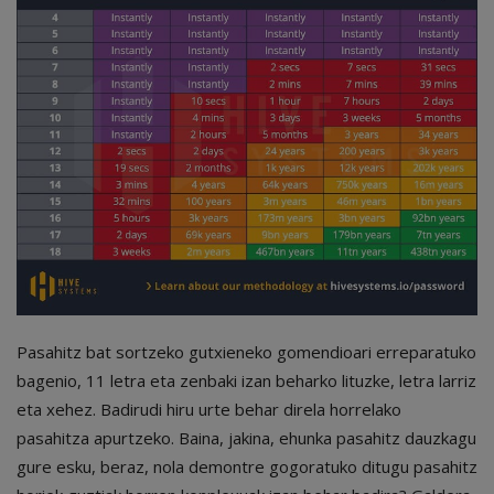
Pasahitz bat sortzeko gutxieneko gomendioari erreparatuko
bagenio, 11 letra eta zenbaki izan beharko lituzke, letra larriz
eta xehez. Badirudi hiru urte behar direla horrelako
pasahitza apurtzeko. Baina, jakina, ehunka pasahitz dauzkagu
gure esku, beraz, nola demontre gogoratuko ditugu pasahitz