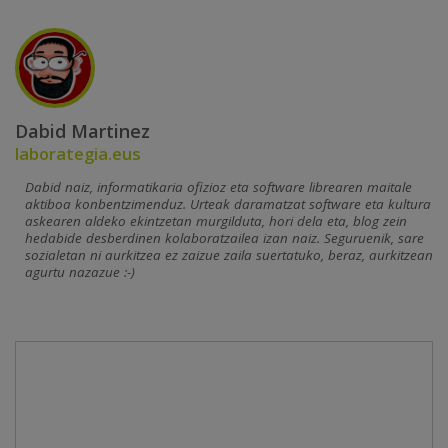
Dabid Martinez
laborategia.eus
Dabid naiz, informatikaria ofizioz eta software librearen maitale
aktiboa konbentzimenduz. Urteak daramatzat software eta kultura
askearen aldeko ekintzetan murgilduta, hori dela eta, blog zein
hedabide desberdinen kolaboratzailea izan naiz. Seguruenik, sare
sozialetan ni aurkitzea ez zaizue zaila suertatuko, beraz, aurkitzean
agurtu nazazue :-)