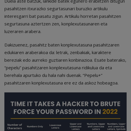
Duela aste batzuk, lankide batek egunero erabiltzen ditugun
pasahitzen itxurazko segurtasunari buruzko artikulu
interesgarri bat pasatu zigun. Artikulu horretan pasahitzen
segurtasuna aztertzen zen, konplexutasunaren eta
luzeraren arabera.
Dakizuenez, pasahitz baten konplexutasuna pasahitzaren
edukiaren araberakoa da: letrak, zenbakiak, karaktere
bereziak edo aurreko guztiaren konbinazioa. Esate baterako,
“pepelu” pasahitzaren konplexutasuna ridikulua da eta
berehala apurtuko du hala nahi duenak. “Pepelu+”
pasahitzaren konplexutasuna ere ez da askoz hobeagoa.