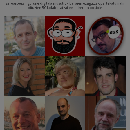
sarean.eus ingurune digitala musutruk beraien ezagutzak partekatu nahi
dituzten 50 kolaboratzaileei esker da posible