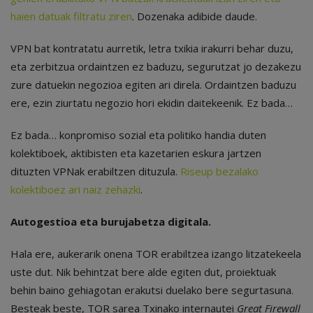
haien datuak filtratu ziren
. Dozenaka adibide daude.
VPN bat kontratatu aurretik, letra txikia irakurri behar duzu,
eta zerbitzua ordaintzen ez baduzu, segurutzat jo dezakezu
zure datuekin negozioa egiten ari direla. Ordaintzen baduzu
ere, ezin ziurtatu negozio hori ekidin daitekeenik. Ez bada…
Ez bada… konpromiso sozial eta politiko handia duten
kolektiboek, aktibisten eta kazetarien eskura jartzen
dituzten VPNak erabiltzen dituzula.
Riseup bezalako
kolektiboez ari naiz zehazki
.
Autogestioa eta burujabetza digitala.
Hala ere, aukerarik onena TOR erabiltzea izango litzatekeela
uste dut. Nik behintzat bere alde egiten dut, proiektuak
behin baino gehiagotan erakutsi duelako bere segurtasuna.
Besteak beste, TOR sarea Txinako internautei
Great Firewall