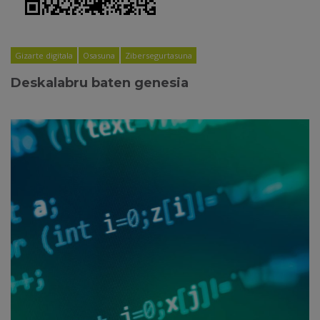
Gizarte digitala
Osasuna
Zibersegurtasuna
Deskalabru baten genesia