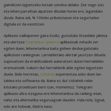
gainditzen laguntzeko bezain sendoa delako. Ziur nago zuri,
eta lehen parrafoan aipatzen ditudan horiei ere, lagunduko
dizula. Baina adi, % 100eko pribatutasun eta segurtadun
digitala ez da existitzen.
Aplikazio sailkapenen gaira itzuliz, gustatuko litzaidake jakitea
eta ulertzea
Повітряна тривога
aplikazioak zehazki zer
egiten duen, lehenetarikoa baita gehien deskargatutako
aplikzioen rankingean. Larrialdietako alertak jasotzen dituela
suposatzen da erabiltzaileek aukeratzen duten herrialdeko
eremuetatik. Irakurri dut herrialdetik alde egiten laguntzen
duela. Bide horretan,
Ushahidi
esperientzia asko duen lan-
taldea eta softwarea da. Baina ez dut Ushahidi-rekin
lotutako proiektuen berri izan, momentuz. Telegram
aplikazio ultra-ezaguna ere lehenetarikoa da ranking-etan,
nahiz eta alternatiba seguruagoak dauden. Hala nola, Signal,
edo are hobeak, Matrix kasu.