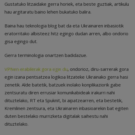
Gustatuko litzaidake gerra horiek, eta beste guztiak, artikulu
hau argitaratu baino lehen bukatuko balira.
Baina hau teknologia blog bat da eta Ukrainaren inbasiotik
eratorritako albisteez hitz egingo dudan arren, albo ondorio
gisa egingo dut.
Gerra terminologia onartzen badidazue.
VPNen erabilerak gora egin du
, ondorioz, diru-sarrerak gora
egin izana pentsatzea logikoa litzateke Ukrainako gerra hasi
zenetik. Alde batetik, batzuek inolako konplikaziorik gabe
zentsuratu diren errusiar komunikabideak irakurri nahi
dituztelako, RT eta Spuknit, bi aipatzearren, eta bestetik,
Kremlinen zentsura, eta Ukrainaren inbasioarekin bat egiten
duten bestelako murrizketa digitalak saihestu nahi
dituztelako.