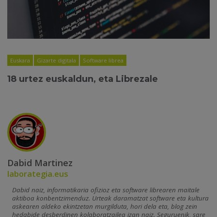
Euskara
Gizarte digitala
Software librea
18 urtez euskaldun, eta Librezale
Dabid Martinez
laborategia.eus
Dabid naiz, informatikaria ofizioz eta software librearen maitale
aktiboa konbentzimenduz. Urteak daramatzat software eta kultura
askearen aldeko ekintzetan murgilduta, hori dela eta, blog zein
hedabide desberdinen kolaboratzailea izan naiz. Seguruenik, sare