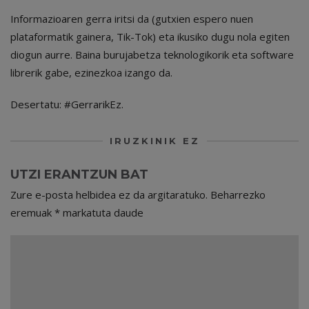
Informazioaren gerra iritsi da (gutxien espero nuen
plataformatik gainera, Tik-Tok) eta ikusiko dugu nola egiten
diogun aurre. Baina burujabetza teknologikorik eta software
librerik gabe, ezinezkoa izango da.
Desertatu: #GerrarikEz.
IRUZKINIK EZ
UTZI ERANTZUN BAT
Zure e-posta helbidea ez da argitaratuko.
Beharrezko
eremuak
*
markatuta daude