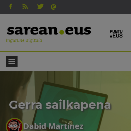
ingurune digitala
Gerra sailkapena
Dabid Martinez