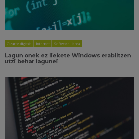
Gizarte digitala
Internet
Software librea
Lagun onek ez liekete Windows erabiltzen
utzi behar lagunei