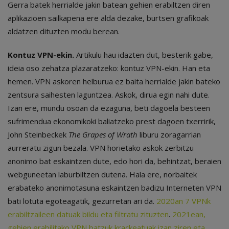
Gerra batek herrialde jakin batean gehien erabiltzen diren
aplikazioen sailkapena ere alda dezake, burtsen grafikoak
aldatzen dituzten modu berean.
Kontuz VPN-ekin.
Artikulu hau idazten dut, besterik gabe,
ideia oso zehatza plazaratzeko: kontuz VPN-ekin. Han eta
hemen. VPN askoren helburua ez baita herrialde jakin bateko
zentsura saihesten laguntzea. Askok, dirua egin nahi dute.
Izan ere, mundu osoan da ezaguna, beti dagoela besteen
sufrimendua ekonomikoki baliatzeko prest dagoen txerririk,
John Steinbeckek
The Grapes of Wrath
liburu zoragarrian
aurreratu zigun bezala. VPN horietako askok zerbitzu
anonimo bat eskaintzen dute, edo hori da, behintzat, beraien
webguneetan laburbiltzen dutena. Hala ere, norbaitek
erabateko anonimotasuna eskaintzen badizu Interneten VPN
bati lotuta egoteagatik, gezurretan ari da.
2020an 7 VPNk
erabiltzaileen datuak bildu eta filtratu zituzten
.
2021ean,
gehien erabilitako VPN batzuk krackeatuak izan ziren eta