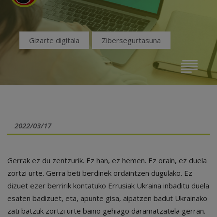
Gizarte digitala
Zibersegurtasuna
2022/03/17
Gerrak ez du zentzurik. Ez han, ez hemen. Ez orain, ez duela
zortzi urte. Gerra beti berdinek ordaintzen dugulako. Ez
dizuet ezer berririk kontatuko Errusiak Ukraina inbaditu duela
esaten badizuet, eta, apunte gisa, aipatzen badut Ukrainako
zati batzuk zortzi urte baino gehiago daramatzatela gerran.