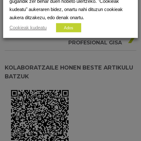
METABERTSOA, ERREALITATEA
gugandik zer behar duen hobeto ulertzeko. "Cookieak
ZABALTZEKO (EDO AGIAN
kudeatu" aukeraren bidez, onartu nahi dituzun cookieak
MURRIZTEKO?)
aukera ditzakezu, edo denak onartu.
Cookieak kudeatu
Ados
Hurrengo artikulua
ZIBERSEGURTASUNA ETORKIZUN
PROFESIONAL GISA
KOLABORATZAILE HONEN BESTE ARTIKULU
BATZUK