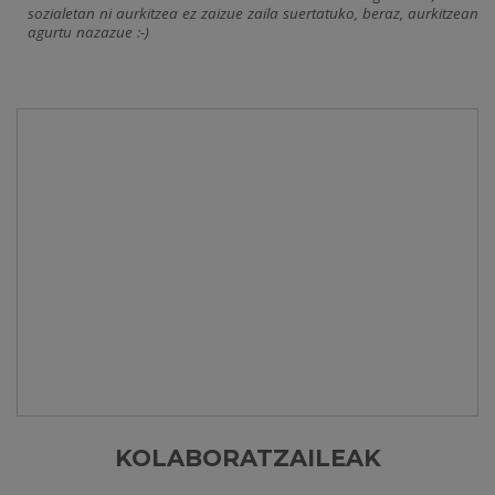
sozialetan ni aurkitzea ez zaizue zaila suertatuko, beraz, aurkitzean
agurtu nazazue :-)
KOLABORATZAILEAK