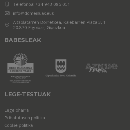
Telefonoa:
+34 943 085 051
info@domeinuak.eus
Altzolatarren Dorretxea, Kalebarren Plaza 3, 1
20.870 Elgoibar, Gipuzkoa
BABESLEAK
LEGE-TESTUAK
Lege oharra
Pribatutasun politika
Cookie politika