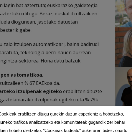
 lagin bat aztertuta; euskarazko galdetegia
tertuko ditugu. Beraz, euskal itzultzaileen
duela diogunean, jasotako datuetan
 besterik gabe.
 zaio itzulpen automatikoari, baina badirudi
reparatuta, teknologia berri hauen aurrean
pengintza-sektorea. Hona datu batzuk:
zulpen automatikoa
.
zultzaileen % 67 EAEkoa da.
arteko itzulpenak egiteko
erabiltzen dituzte
gaztelaniarako itzulpenak egiteko eta % 79k
Cookieak erabiltzen ditugu gurekin duzun esperientzia hobetzeko,
abiltzeko modua ere bai. Itzulpen automatikoa
guneko trafikoa analizatzeko eta komunitateak gugandik zer behar
iltzen du bere tresnan integratuta, besteek
duen hobeto ulertzeko. "Cookieak kudeatu" aukeraren bidez, onartu