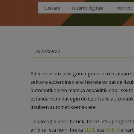
Euskara
Gizarte digitala
Internet
2022/09/22
Adimen artifizialak gure eguneroko bizitzan 
sektore ezberdinak ere; horietako bat da itzu
automatikoaren mamua aspalditik dabil sektore
eztandarekin bat egin du itzultzaile automati
itzulpen automatikoenak ere.
Teknologia berri horiek, beraz, itzulpengintz
ari dira, eta horri tiraka
EIZIE
eta
ANETI
elkart