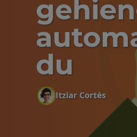
gehien
automa
du
Itziar Cortés