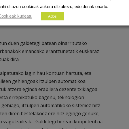
ik, webguneetatik kopiatu eta itsasten.
nahi dituzun cookieak aukera ditzakezu, edo denak onartu.
automatikoak erabiltzen dituzte;
Cookieak kudeatu
Ados
ordea, Itzuli da gehien erabiltzen den
zun duen galdetegi batean oinarritutako
 norbanakok emandako erantzunetatik euskaraz
uak dira.
a aipatutako lagin hau kontuan hartuta, eta
zaileen gehiengoak itzulpen automatikoa
zuk atzera eginda erabilera dezente txikiagoa
kesta errepikatuko bagenu, teknologion
 gehiago, itzulpen automatikoko sistemez hitz
zen diren bestelakoez ere hitz egingo genuke,
ta-ezagutzaileak… Galdetegi berean konpetentzia