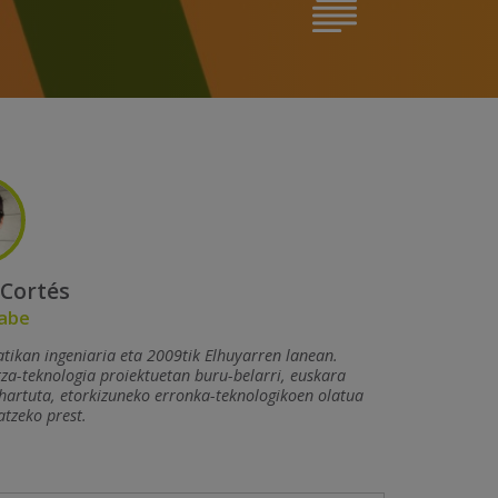
 Cortés
abe
tikan ingeniaria eta 2009tik Elhuyarren lanean.
za-teknologia proiektuetan buru-belarri, euskara
hartuta, etorkizuneko erronka-teknologikoen olatua
tzeko prest.