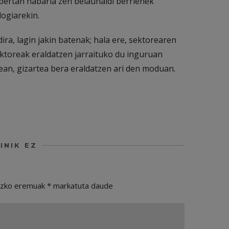
a bertan nabaria zen belaunaldi berrienek
logiarekin.
ira, lagin jakin batenak; hala ere, sektorearen
ktoreak eraldatzen jarraituko du inguruan
ean, gizartea bera eraldatzen ari den moduan.
INIK EZ
ezko eremuak
*
markatuta daude