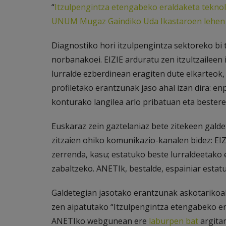
“
Itzulpengintza etengabeko eraldaketa tekno
UNUM Mugaz Gaindiko Uda Ikastaroen lehen e
Diagnostiko hori itzulpengintza sektoreko bi 
norbanakoei. EIZIE arduratu zen itzultzaileen
lurralde ezberdinean eragiten dute elkarteok, 
profiletako erantzunak jaso ahal izan dira: e
konturako langilea arlo pribatuan eta bestere
Euskaraz zein gaztelaniaz bete zitekeen galde
zitzaien ohiko komunikazio-kanalen bidez: EI
zerrenda, kasu; estatuko beste lurraldeetako 
zabaltzeko. ANETIk, bestalde, espainiar estat
Galdetegian jasotako erantzunak askotarikoak
zen aipatutako “Itzulpengintza etengabeko er
ANETIko webgunean ere
laburpen bat
argitar