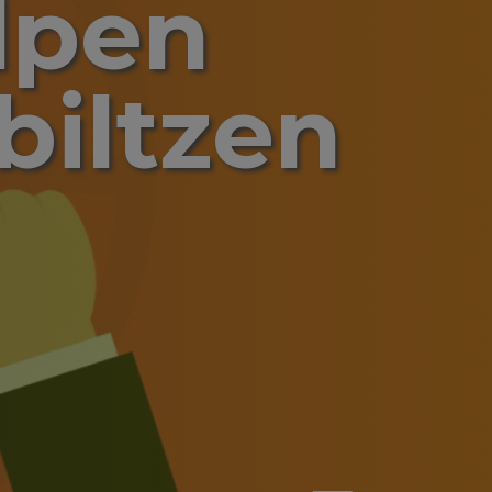
lpen
biltzen