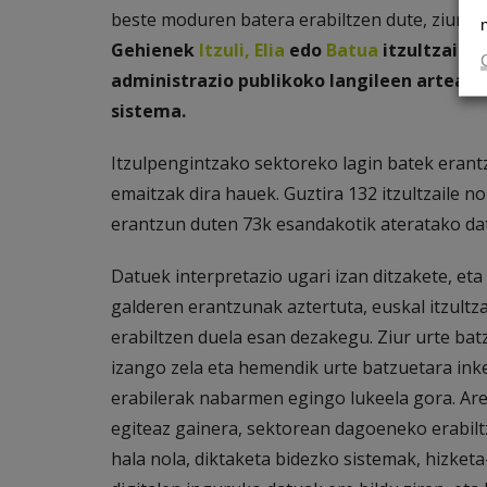
beste moduren batera erabiltzen dute, ziurren
Gehienek
Itzuli
,
Elia
edo
Batua
itzultzaile 
administrazio publikoko langileen artean, 
sistema.
Itzulpengintzako sektoreko lagin batek erant
emaitzak dira hauek. Guztira 132 itzultzaile
erantzun duten 73k esandakotik ateratako dat
Datuek interpretazio ugari izan ditzakete, et
galderen erantzunak aztertuta, euskal itzult
erabiltzen duela esan dezakegu. Ziur urte bat
izango zela eta hemendik urte batzuetara in
erabilerak nabarmen egingo lukeela gora. Are
egiteaz gainera, sektorean dagoeneko erabilt
hala nola, diktaketa bidezko sistemak, hizke