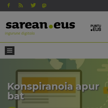
ingurune digitala
Konspiranoia apur
bat