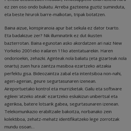
ez zen oso ondo bukatu. Arreba gazteena guztiz suminduta,
eta beste hirurok barre-malkotan, tripak botatzen.
Baina aizue, konspiranoia apur bat sekula ez dator txarto.
Eta badakizue zer? Nik illuminatirik ez dut ikusten
bazterrotan. Baina egunotan asko akordatzen ari naiz New
Yorkeko 2001eko irailaren 11ko atentatuarekin. Haren
ondorioekin, zehazki. Aginteak nola baliatu (eta gizarteak nola
onartu) zuen hura zaintza masiboa ezartzeko aitzakia
perfektu gisa. Bideozaintza zabal eta intentsiboa non-nahi,
ageri-agerian, geure segurtasunaren izenean.
Aireportuetako kontrol eta murrizketak. Gailu eta software
egileei ‘atzeko ateak’ ezartzeko eskakizun unibertsal eta
agerikoa, batere lotsarik gabea, segurtasunaren izenean.
Telekomunikazio erabiltzaile bakoitza, norbanako zein
kolektiboa, zehatz-mehatz identifikatzeko lege zorrotzak
mundu osoan…