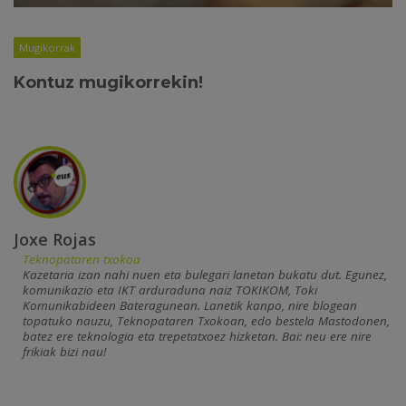
Mugikorrak
Kontuz mugikorrekin!
Joxe Rojas
Teknopataren txokoa
Kazetaria izan nahi nuen eta bulegari lanetan bukatu dut. Egunez,
komunikazio eta IKT arduraduna naiz TOKIKOM, Toki
Komunikabideen Bateragunean. Lanetik kanpo, nire blogean
topatuko nauzu, Teknopataren Txokoan, edo bestela Mastodonen,
batez ere teknologia eta trepetatxoez hizketan. Bai: neu ere nire
frikiak bizi nau!