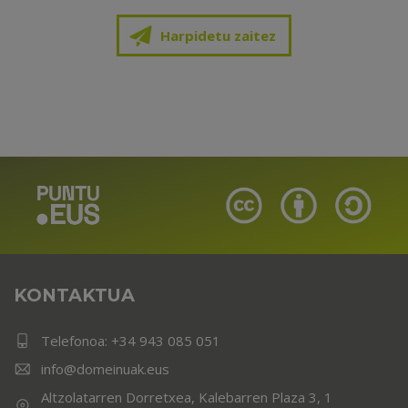
Harpidetu zaitez
KONTAKTUA
Telefonoa:
+34 943 085 051
info@domeinuak.eus
Altzolatarren Dorretxea, Kalebarren Plaza 3, 1