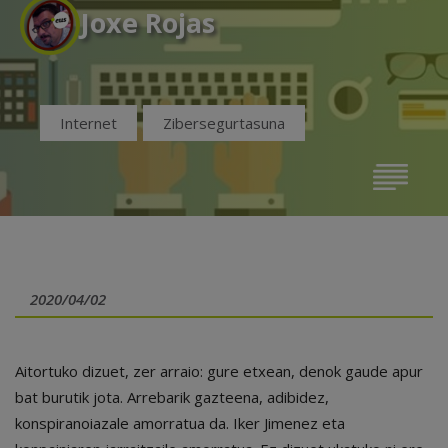
Joxe Rojas
Internet
Zibersegurtasuna
2020/04/02
Aitortuko dizuet, zer arraio: gure etxean, denok gaude apur
bat burutik jota. Arrebarik gazteena, adibidez,
konspiranoiazale amorratua da. Iker Jimenez eta