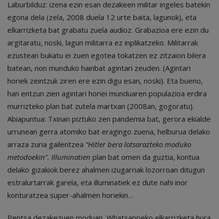
Laburbilduz: izena ezin esan dezakeen militar ingeles batekin
egona dela (zela, 2008 duela 12 urte baita, lagunok), eta
elkarrizketa bat grabatu zuela audioz. Grabazioa ere ezin du
argitaratu, noski, lagun militarra ez inplikatzeko. Militarrak
ezustean bukatu ei zuen egotea tokatzen ez zitzaion bilera
batean, non munduko hainbat agintari zeuden. (Agintari
horiek zeintzuk ziren ere ezin digu esan, noski). Eta bueno,
han entzun zien agintari horiei munduaren populazioa erdira
murrizteko plan bat zutela martxan (2008an, gogoratu).
Abiapuntua: Txinan piztuko zen pandemia bat, gerora ekialde
urrunean gerra atomiko bat eragingo zuena, helburua delako
arraza zuria gailentzea
“Hitler bera lotsarazteko moduko
metodoekin”. Illuminatien
plan bat omen da guztia, kontua
delako gizakiok berez ahalmen izugarriak lozorroan ditugun
estralurtarrak garela, eta illuminatiek ez dute nahi inor
konturatzea super-ahalmen horiekin…
Pentsa dezakezuen moduan, Whatsappeko elkarrizketa hura