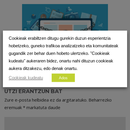
Cookieak erabiltzen ditugu gurekin duzun esperientzia
hobetzeko, guneko trafikoa analizatzeko eta komunitateak
gugandik zer behar duen hobeto ulertzeko. "Cookieak
kudeatu" aukeraren bidez, onartu nahi dituzun cookieak
aukera ditzakezu, edo denak onartu.
IRUZKINIK EZ
Cookieak kudeatu
Ados
UTZI ERANTZUN BAT
Zure e-posta helbidea ez da argitaratuko.
Beharrezko
eremuak
*
markatuta daude