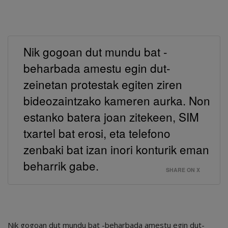
Nik gogoan dut mundu bat -
beharbada amestu egin dut-
zeinetan protestak egiten ziren
bideozaintzako kameren aurka. Non
estanko batera joan zitekeen, SIM
txartel bat erosi, eta telefono
zenbaki bat izan inori konturik eman
beharrik gabe.
SHARE ON X
Nik gogoan dut mundu bat -beharbada amestu egin dut-