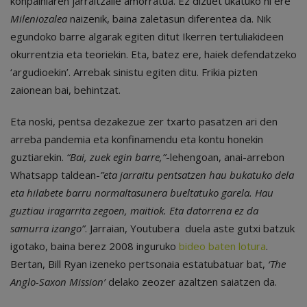
konpainiaren jarraitzaile amorratua. Ez dizuet ukatuko ni ere
Mileniozalea
naizenik, baina zaletasun diferentea da. Nik
egundoko barre algarak egiten ditut Ikerren tertuliakideen
okurrentzia eta teoriekin. Eta, batez ere, haiek defendatzeko
‘argudioekin’. Arrebak sinistu egiten ditu. Frikia pizten
zaionean bai, behintzat.
Eta noski, pentsa dezakezue zer txarto pasatzen ari den
arreba pandemia eta konfinamendu eta kontu honekin
guztiarekin.
“Bai, zuek egin barre,”
-lehengoan, anai-arrebon
Whatsapp taldean-
”eta jarraitu pentsatzen hau bukatuko dela
eta hilabete barru normaltasunera bueltatuko garela. Hau
guztiau iragarrita zegoen, maitiok. Eta datorrena ez da
samurra izango”
. Jarraian, Youtubera duela aste gutxi batzuk
igotako, baina berez 2008 inguruko
bideo baten lotura
.
Bertan, Bill Ryan izeneko pertsonaia estatubatuar bat,
‘The
Anglo-Saxon Mission’
delako zeozer azaltzen saiatzen da.