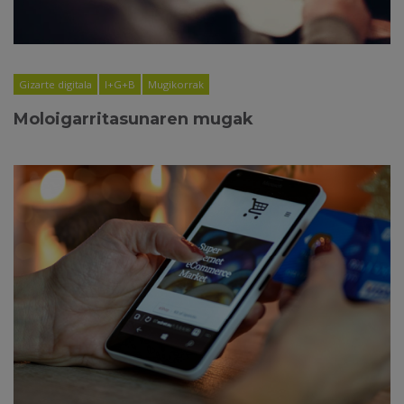
Gizarte digitala
I+G+B
Mugikorrak
Moloigarritasunaren mugak