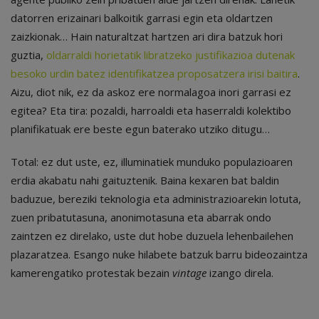
datorren erizainari balkoitik garrasi egin eta oldartzen
zaizkionak… Hain naturaltzat hartzen ari dira batzuk hori
guztia,
oldarraldi horietatik libratzeko justifikazioa dutenak
besoko urdin batez identifikatzea proposatzera irisi baitira
.
Aizu, diot nik, ez da askoz ere normalagoa inori garrasi ez
egitea? Eta tira: pozaldi, harroaldi eta haserraldi kolektibo
planifikatuak ere beste egun baterako utziko ditugu…
Total: ez dut uste, ez, illuminatiek munduko populazioaren
erdia akabatu nahi gaituztenik. Baina kexaren bat baldin
baduzue, bereziki teknologia eta administrazioarekin lotuta,
zuen pribatutasuna, anonimotasuna eta abarrak ondo
zaintzen ez direlako, uste dut hobe duzuela lehenbailehen
plazaratzea. Esango nuke hilabete batzuk barru bideozaintza
kamerengatiko protestak bezain
vintage
izango direla.