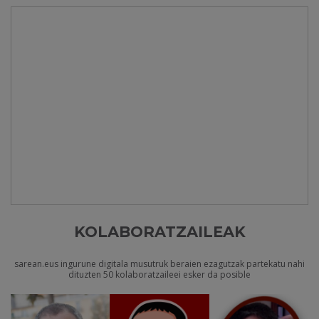
KOLABORATZAILEAK
sarean.eus ingurune digitala musutruk beraien ezagutzak partekatu nahi
dituzten 50 kolaboratzaileei esker da posible