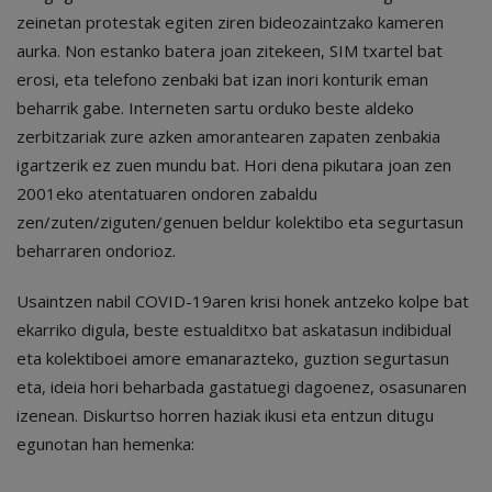
zeinetan protestak egiten ziren bideozaintzako kameren
aurka. Non estanko batera joan zitekeen, SIM txartel bat
erosi, eta telefono zenbaki bat izan inori konturik eman
beharrik gabe. Interneten sartu orduko beste aldeko
zerbitzariak zure azken amorantearen zapaten zenbakia
igartzerik ez zuen mundu bat. Hori dena pikutara joan zen
2001eko atentatuaren ondoren zabaldu
zen/zuten/ziguten/genuen beldur kolektibo eta segurtasun
beharraren ondorioz.
Usaintzen nabil COVID-19aren krisi honek antzeko kolpe bat
ekarriko digula, beste estualditxo bat askatasun indibidual
eta kolektiboei amore emanarazteko, guztion segurtasun
eta, ideia hori beharbada gastatuegi dagoenez, osasunaren
izenean. Diskurtso horren haziak ikusi eta entzun ditugu
egunotan han hemenka: