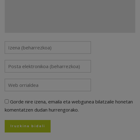
Gorde nire izena, emaila eta webgunea bilatzaile honetan
komentatzen dudan hurrengorako.