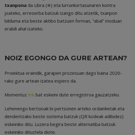
txanpona
da Libra (≋) eta lurrunkortasunaren kontra
joateko, erreserba batzuk izango ditu atzetik, txanpon
bilduma eta beste aktibo batzuen forman, “abal” moduan
erabili ahal izateko.
NOIZ EGONGO DA GURE ARTEAN?
Proiektua oraindik, garapen prozesuan dago baina 2020-
rako gure artean izatea espero da.
Momentuz
link
bat eskeini dute erregistroa gauzatzeko.
Lehenengo bertsioak bi pertsonen arteko ordainketak eta
dendentzako beste sistema batzuk (QR kodeak adibidez)
eskeiniko ditu. Luzera begira beste alternatiba batzuk
eskeiniko dituztela diote.