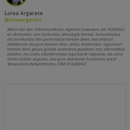
Lorea Argarate
@loreaargarate
Bilbon bizi den Telekomunikazio ingeniari kuxkuxero eta TAZEBAEZ-
en ekintzailea, non hezkuntza, teknologia berriak, komunikazioa
eta berrikuntza alor pararelotzat hartzen diren, beti ondoan
dabiltzanak eta gure kasuan elkar ukituz, konbinatuz. Segurutzat
hartzen diren gauza guztiak zuinkatzea gustatzen zait, alternatibak
eskainiz, eta orain, inkonformistaz inguraturik nagoenez eta ezina
ekinez lortzen dugunez, zuei gure abenturak kontatzeko prest!
#innpulsory #whynotmates_TZBZ #TAZEBAEZ