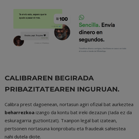
CALIBRAREN BEGIRADA
PRIBAZITATEAREN INGURUAN.
Calibra prest dagoenean, nortasun agiri ofizial bat aurkeztea
beharrezkoa
izango da kontu bat ireki dezazun (Iada ez da
eskuragarria guztiontzat). Txanpon legal bat izatean,
pertsonen nortasuna konprobatu eta fraudeak sahiestea
nahi dutela diote.