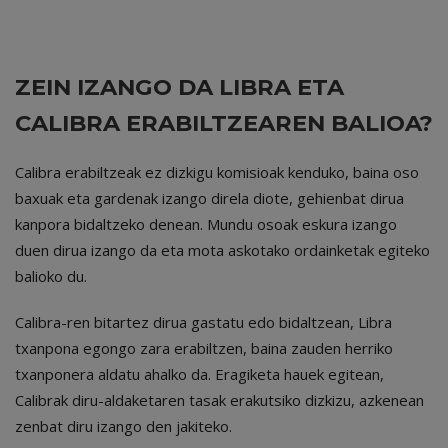
ZEIN IZANGO DA LIBRA ETA
CALIBRA ERABILTZEAREN BALIOA?
Calibra erabiltzeak ez dizkigu komisioak kenduko, baina oso
baxuak eta gardenak izango direla diote, gehienbat dirua
kanpora bidaltzeko denean. Mundu osoak eskura izango
duen dirua izango da eta mota askotako ordainketak egiteko
balioko du.
Calibra-ren bitartez dirua gastatu edo bidaltzean, Libra
txanpona egongo zara erabiltzen, baina zauden herriko
txanponera aldatu ahalko da. Eragiketa hauek egitean,
Calibrak diru-aldaketaren tasak erakutsiko dizkizu, azkenean
zenbat diru izango den jakiteko.