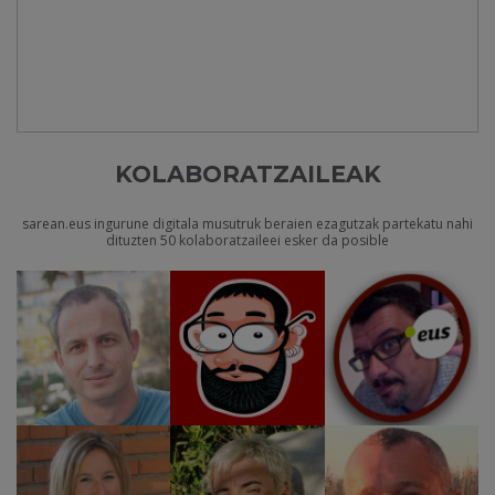
KOLABORATZAILEAK
sarean.eus ingurune digitala musutruk beraien ezagutzak partekatu nahi
dituzten 50 kolaboratzaileei esker da posible