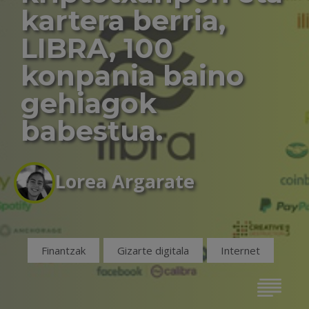
kartera berria,
LIBRA, 100
konpania baino
gehiagok
babestua.
Lorea Argarate
Finantzak
Gizarte digitala
Internet