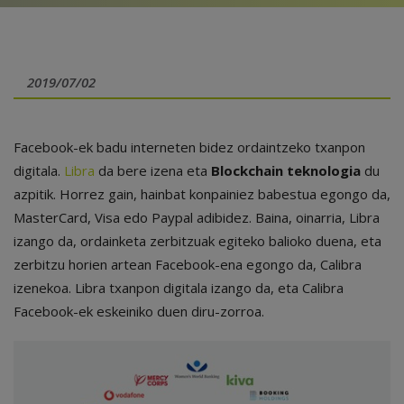
2019/07/02
Facebook-ek badu interneten bidez ordaintzeko txanpon
digitala.
Libra
da bere izena eta
Blockchain teknologia
du
azpitik. Horrez gain, hainbat konpainiez babestua egongo da,
MasterCard, Visa edo Paypal adibidez. Baina, oinarria, Libra
izango da, ordainketa zerbitzuak egiteko balioko duena, eta
zerbitzu horien artean Facebook-ena egongo da, Calibra
izenekoa. Libra txanpon digitala izango da, eta Calibra
Facebook-ek eskeiniko duen diru-zorroa.