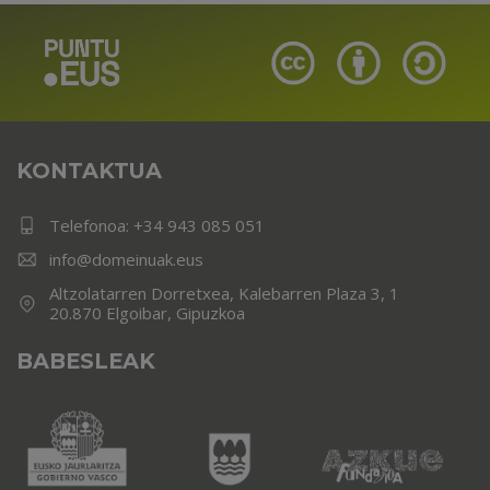
KONTAKTUA
Telefonoa:
+34 943 085 051
info@domeinuak.eus
Altzolatarren Dorretxea, Kalebarren Plaza 3, 1
20.870 Elgoibar, Gipuzkoa
BABESLEAK