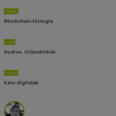
Internet
Blockchain hiztegia
Irratia
Audioa. Criptokittiak
Internet
Katu digitalak