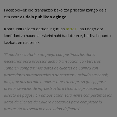
Facebook-ek dio transakzio bakoitza pribatua izango dela
eta inoiz
ez dela publikoa egingo.
Kontsumitzaileen datuen inguruan
artikulu
hau dago eta
konfidantza haundia eskeini nahi badute ere, badira bi puntu
kezkatzen nautenak:
“Cuando se autoriza un pago, compartimos los datos
necesarios para procesar dicha transacción con terceros.
También compartimos datos de clientes de Calibra con
proveedores administrados o de servicios (incluido Facebook,
Inc.) que nos permiten operar nuestra empresa (p. ej., para
prestar servicios de infraestructura técnica o procesamiento
directo de pagos). En ambos casos, solamente compartimos los
datos de clientes de Calibra necesarios para completar la
prestación del servicio o actividad definidos”.