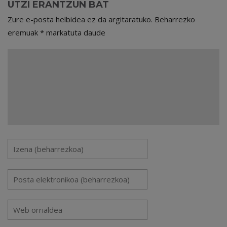
UTZI ERANTZUN BAT
Zure e-posta helbidea ez da argitaratuko.
Beharrezko
eremuak
*
markatuta daude