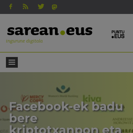
ingurune digitala
Facebook-ek badu
bere
kriptotxanpon eta