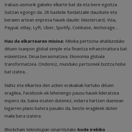
Irabazi-asmorik gabeko elkarte bat da eta bere egoitza
Suitzan egongo da. 28 bazkide fundatzaile dauzkate eta
beraien artean enpresa hauek daude: Mastercard, Visa,
Paypal, eBay, Lyft, Uber, Spotify, Coinbase, Anchorage…
Hau da elkartearen misioa:
Miloika pertsona ahaldunduko
dituen txanpon global simple eta finantza infraestruktura bat
eskeintzea. Dirua berasmatzea. Ekonomia globala
transformatzea. Ondorioz, munduko pertsonek bizitza hobe
bat izatea…
Nahiz eta elkartea den azken erabakiak hartuko dituen
eragilea, Facebook-ek lehenengo pausu hauek lideratzea
espero da, baina esaten dutenez, indarra hartzen duenean
bigarren plano batera pasako da, beste eragileek duten
maila bera izatera.
Blockchain teknologian oinarritutako
kode irekiko