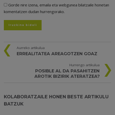
Gorde nire izena, emaila eta webgunea bilatzaile honetan
komentatzen dudan hurrengorako.
Aurreko artikulua
ERREALITATEA AREAGOTZEN GOAZ
Hurrengo artikulua
POSIBLE AL DA PASAHITZEN
AROTIK BIZIRIK ATERATZEA?
KOLABORATZAILE HONEN BESTE ARTIKULU
BATZUK