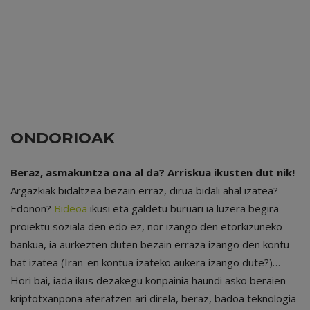
ONDORIOAK
Beraz, asmakuntza ona al da? Arriskua ikusten dut nik!
Argazkiak bidaltzea bezain erraz, dirua bidali ahal izatea?
Edonon?
Bideoa
ikusi eta galdetu buruari ia luzera begira
proiektu soziala den edo ez, nor izango den etorkizuneko
bankua, ia aurkezten duten bezain erraza izango den kontu
bat izatea (Iran-en kontua izateko aukera izango dute?)…
Hori bai, iada ikus dezakegu konpainia haundi asko beraien
kriptotxanpona ateratzen ari direla, beraz, badoa teknologia