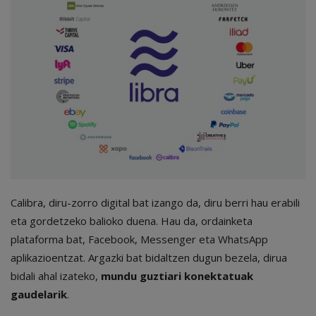
Calibra, diru-zorro digital bat izango da, diru berri hau erabili
eta gordetzeko balioko duena. Hau da, ordainketa
plataforma bat, Facebook, Messenger eta WhatsApp
aplikazioentzat. Argazki bat bidaltzen dugun bezela, dirua
bidali ahal izateko,
mundu guztiari konektatuak
gaudelarik
.