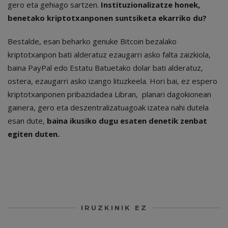
gero eta gehiago sartzen.
Instituzionalizatze honek,
benetako kriptotxanponen suntsiketa ekarriko du?
Bestalde, esan beharko genuke Bitcoin bezalako
kriptotxanpon bati alderatuz ezaugarri asko falta zaizkiola,
baina PayPal edo Estatu Batuetako dolar bati alderatuz,
ostera, ezaugarri asko izango lituzkeela. Hori bai, ez espero
kriptotxanponen pribazidadea Libran, planari dagokionean
gainera, gero eta deszentralizatuagoak izatea nahi dutela
esan dute,
baina ikusiko dugu esaten denetik zenbat
egiten duten.
IRUZKINIK EZ