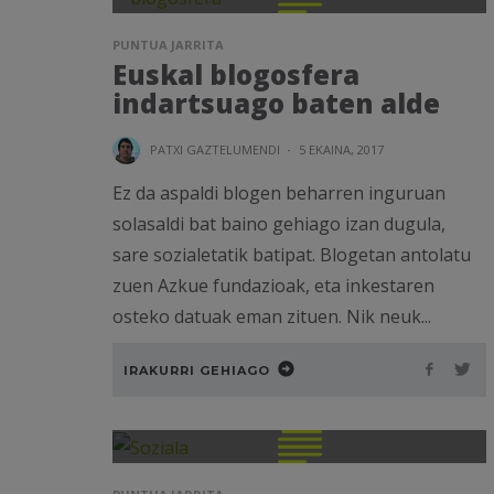
PUNTUA JARRITA
Euskal blogosfera
indartsuago baten alde
PATXI GAZTELUMENDI
·
5 EKAINA, 2017
Ez da aspaldi blogen beharren inguruan
solasaldi bat baino gehiago izan dugula,
sare sozialetatik batipat. Blogetan antolatu
zuen Azkue fundazioak, eta inkestaren
osteko datuak eman zituen. Nik neuk...
IRAKURRI GEHIAGO