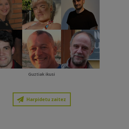
Guztiak ikusi
Harpidetu zaitez