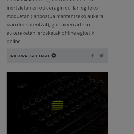
inertzietan errotik eragin du: lan egiteko
moduetan (lanpostua mantentzeko aukera
izan duenarentzat), garraioen arteko
aukeraketan, erosketak offline egitetik
online...
IRAKURRI GEHIAGO