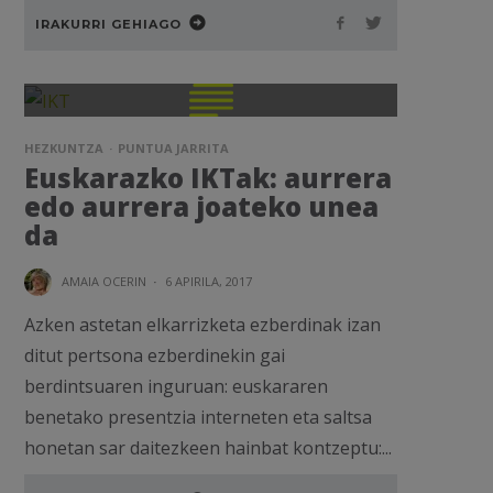
IRAKURRI GEHIAGO
HEZKUNTZA
PUNTUA JARRITA
Euskarazko IKTak: aurrera
edo aurrera joateko unea
da
AMAIA OCERIN
·
6 APIRILA, 2017
Azken astetan elkarrizketa ezberdinak izan
ditut pertsona ezberdinekin gai
berdintsuaren inguruan: euskararen
benetako presentzia interneten eta saltsa
honetan sar daitezkeen hainbat kontzeptu:...