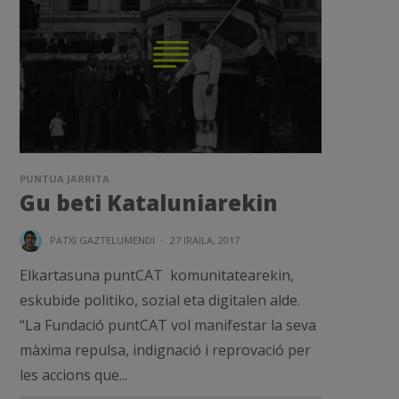
PUNTUA JARRITA
Gu beti Kataluniarekin
PATXI GAZTELUMENDI
·
27 IRAILA, 2017
Elkartasuna puntCAT komunitatearekin,
eskubide politiko, sozial eta digitalen alde.
“La Fundació puntCAT vol manifestar la seva
màxima repulsa, indignació i reprovació per
les accions que...