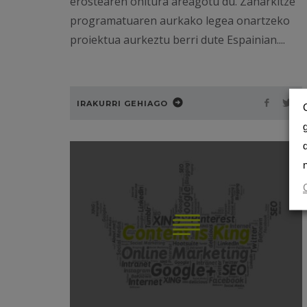
erostearen ohitura areagotu du. Zaharkitze
programatuaren aurkako legea onartzeko
proiektua aurkeztu berri dute Espainian....
IRAKURRI GEHIAGO