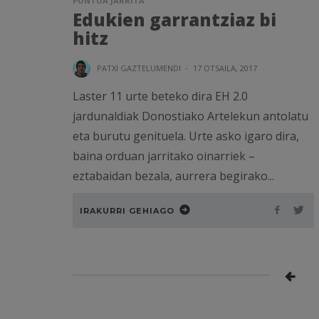
PUNTUA JARRITA
Edukien garrantziaz bi
hitz
PATXI GAZTELUMENDI
·
17 OTSAILA, 2017
Laster 11 urte beteko dira EH 2.0
jardunaldiak Donostiako Artelekun antolatu
eta burutu genituela. Urte asko igaro dira,
baina orduan jarritako oinarriek –
eztabaidan bezala, aurrera begirako...
IRAKURRI GEHIAGO