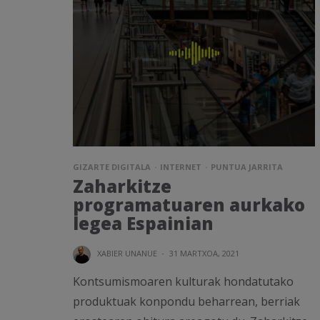
GIZARTE DIGITALA
INTERNET
PUNTUA JARRITA
Zaharkitze
programatuaren aurkako
legea Espainian
XABIER UNANUE
·
31 MARTXOA, 2021
Kontsumismoaren kulturak hondatutako
produktuak konpondu beharrean, berriak