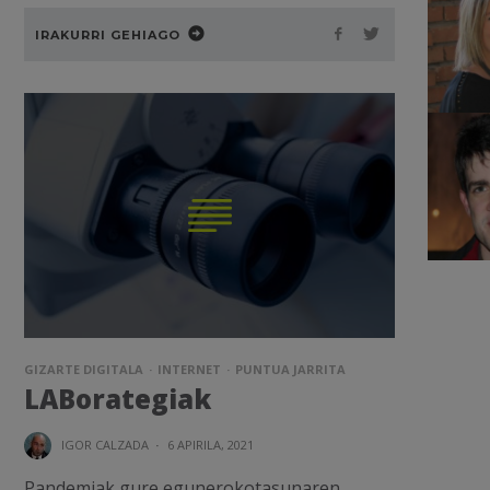
IRAKURRI GEHIAGO
GIZARTE DIGITALA
INTERNET
PUNTUA JARRITA
LABorategiak
IGOR CALZADA
·
6 APIRILA, 2021
Pandemiak gure egunerokotasunaren