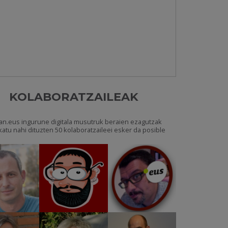
KOLABORATZAILEAK
an.eus ingurune digitala musutruk beraien ezagutzak
katu nahi dituzten 50 kolaboratzaileei esker da posible