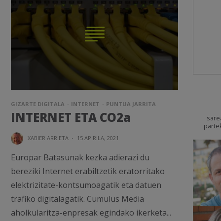
GIZARTE DIGITALA
INTERNET
PUNTUA JARRITA
INTERNET ETA CO2a
sare
parte
XABIER ARRIETA
·
15 APIRILA, 2021
Europar Batasunak kezka adierazi du
bereziki Internet erabiltzetik eratorritako
elektrizitate-kontsumoagatik eta datuen
trafiko digitalagatik. Cumulus Media
aholkularitza-enpresak egindako ikerketa...