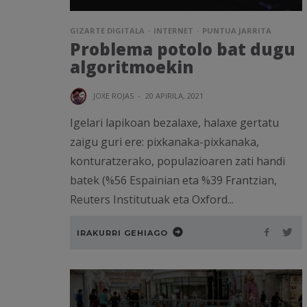
GIZARTE DIGITALA
INTERNET
PUNTUA JARRITA
Problema potolo bat dugu
algoritmoekin
JOXE ROJAS
·
20 APIRILA, 2021
Igelari lapikoan bezalaxe, halaxe gertatu
zaigu guri ere: pixkanaka-pixkanaka,
konturatzerako, populazioaren zati handi
batek (%56 Espainian eta %39 Frantzian,
Reuters Institutuak eta Oxford...
IRAKURRI GEHIAGO