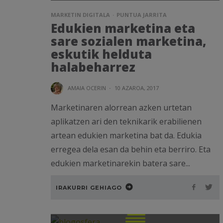
MARKETIN DIGITALA
PUNTUA JARRITA
Edukien marketina eta
sare sozialen marketina,
eskutik helduta
halabeharrez
AMAIA OCERIN
·
10 AZAROA, 2017
Marketinaren alorrean azken urtetan
aplikatzen ari den teknikarik erabilienen
artean edukien marketina bat da. Edukia
erregea dela esan da behin eta berriro. Eta
edukien marketinarekin batera sare...
IRAKURRI GEHIAGO