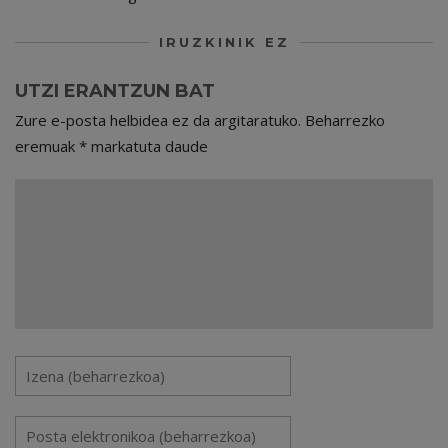
IRUZKINIK EZ
UTZI ERANTZUN BAT
Zure e-posta helbidea ez da argitaratuko.
Beharrezko
eremuak
*
markatuta daude