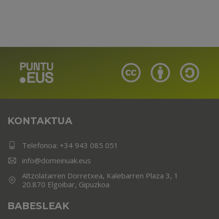
KONTAKTUA
Telefonoa:
+34 943 085 051
info@domeinuak.eus
Altzolatarren Dorretxea, Kalebarren Plaza 3, 1
20.870 Elgoibar, Gipuzkoa
BABESLEAK