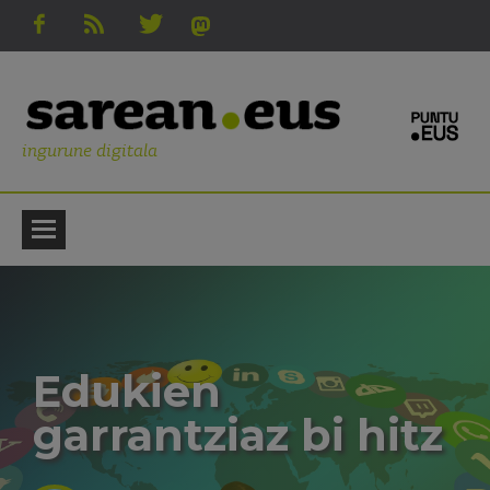
ingurune digitala
Edukien
garrantziaz bi hitz