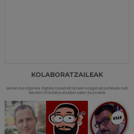
KOLABORATZAILEAK
sarean.eus ingurune digitala musutruk beraien ezagutzak partekatu nahi
dituzten 50 kolaboratzaileei esker da posible