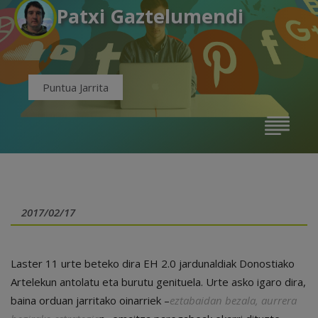
Patxi Gaztelumendi
Puntua Jarrita
2017/02/17
Laster 11 urte beteko dira EH 2.0 jardunaldiak Donostiako
Artelekun antolatu eta burutu genituela. Urte asko igaro dira,
baina orduan jarritako oinarriek –
eztabaidan bezala, aurrera