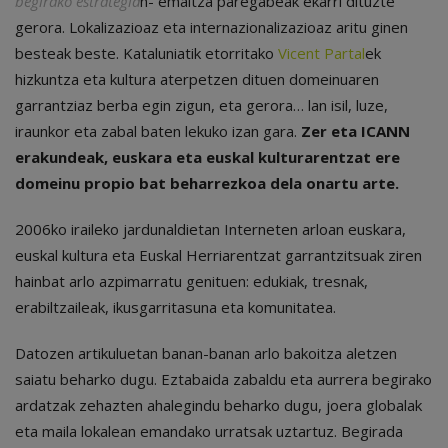
begirako estrategia
n- emaitza paregabeak ekarri dituzte
gerora. Lokalizazioaz eta internazionalizazioaz aritu ginen
besteak beste. Kataluniatik etorritako
Vicent Partal
ek
hizkuntza eta kultura aterpetzen dituen domeinuaren
garrantziaz berba egin zigun, eta gerora… lan isil, luze,
iraunkor eta zabal baten lekuko izan gara.
Zer eta ICANN
erakundeak, euskara eta euskal kulturarentzat ere
domeinu propio bat beharrezkoa dela onartu arte.
2006ko iraileko jardunaldietan Interneten arloan euskara,
euskal kultura eta Euskal Herriarentzat garrantzitsuak ziren
hainbat arlo azpimarratu genituen: edukiak, tresnak,
erabiltzaileak, ikusgarritasuna eta komunitatea.
Datozen artikuluetan banan-banan arlo bakoitza aletzen
saiatu beharko dugu. Eztabaida zabaldu eta aurrera begirako
ardatzak zehazten ahalegindu beharko dugu, joera globalak
eta maila lokalean emandako urratsak uztartuz. Begirada