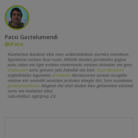
Patxi Gaztelumendi
@iPatxi
Kazetaritza ikasteari ekin nion unibertsitatean aurreko mendean;
Egunkaria sortzen ikusi nuen, ARGIAk idazten jarraitzeko gogoa
piztu zidan eta Egin irratian maitemindu nintzen uhinekin; eta gero
irratia.com
sortu genuen Jabi Zabalak eta biok.
Susa literatura
argitaletxeko lagunekin
armiarma
literaturaren sarean murgildu
nintzen eta oraindik sareotan jardutea atsegin dut. Sare sozialetan,
gaztelumendi.eus
blogean eta ahal dudan leku gehienetan edukiak
sortu eta hedatzen ditut.
Laburbilduz: agit/prop 2.0