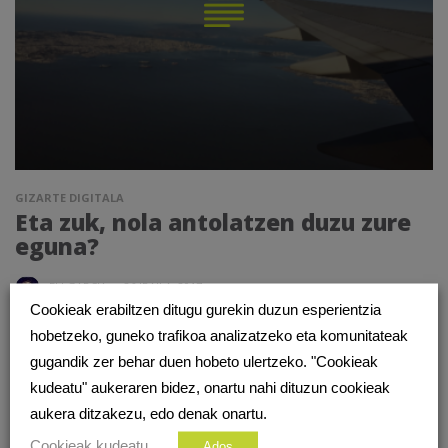
GIZARTE DIGITALA
Eta zuk, nola antolatzen duzu zure
eguna?
ELI GARCIA
·
26 IRAILA, 2017
Cookieak erabiltzen ditugu gurekin duzun esperientzia
Eli naiz eta hauxe da sarean.eus idazten dudan lehen
hobetzeko, guneko trafikoa analizatzeko eta komunitateak
artikuloa eta nire buruari ongietorria eman nahi diot idazteko
gugandik zer behar duen hobeto ulertzeko. "Cookieak
tartea aurkitu izanagatik, ez dezazuela pentsa lan erraza
kudeatu" aukeraren bidez, onartu nahi dituzun cookieak
izan denik! Urteak dira...
aukera ditzakezu, edo denak onartu.
Cookieak kudeatu
Ados