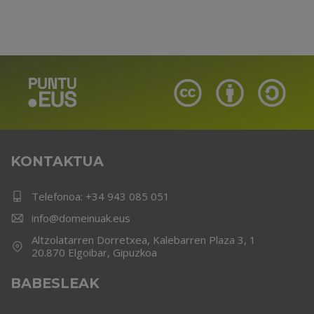
KONTAKTUA
Telefonoa:
+34 943 085 051
info@domeinuak.eus
Altzolatarren Dorretxea, Kalebarren Plaza 3, 1
20.870 Elgoibar, Gipuzkoa
BABESLEAK