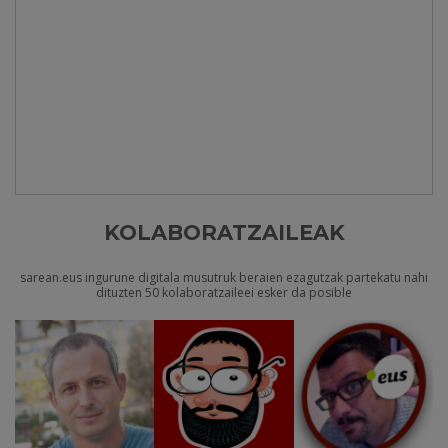
KOLABORATZAILEAK
sarean.eus ingurune digitala musutruk beraien ezagutzak partekatu nahi
dituzten 50 kolaboratzaileei esker da posible