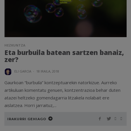
HEZKUNTZA
Eta burbuila batean sartzen banaiz,
zer?
ELI GARCIA
·
18 IRAILA, 2018
Gaurkoan “burbuila” kontzeptuarekin natorkizue. Aurreko
artikuluan komentatu genuen, kontzentrazioa behar duten
atazei heltzeko gomendagarria litzakela nolabait ere
aislatzea. Horri jarraituz,...
IRAKURRI GEHIAGO