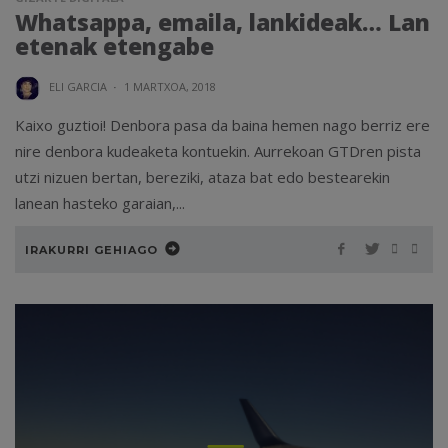
Whatsappa, emaila, lankideak… Lan
etenak etengabe
ELI GARCIA
·
1 MARTXOA, 2018
Kaixo guztioi! Denbora pasa da baina hemen nago berriz ere
nire denbora kudeaketa kontuekin. Aurrekoan GTDren pista
utzi nizuen bertan, bereziki, ataza bat edo bestearekin
lanean hasteko garaian,...
IRAKURRI GEHIAGO