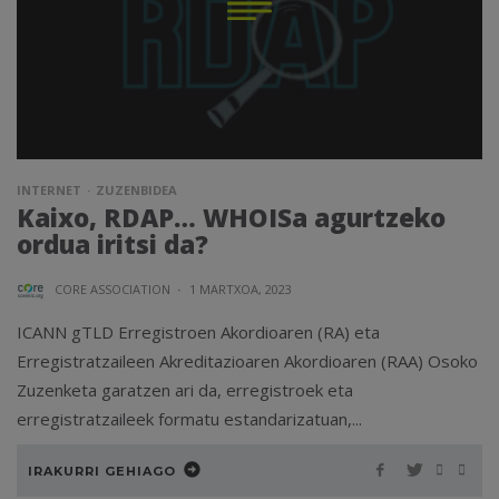
INTERNET
ZUZENBIDEA
Kaixo, RDAP… WHOISa agurtzeko
ordua iritsi da?
CORE ASSOCIATION
·
1 MARTXOA, 2023
ICANN gTLD Erregistroen Akordioaren (RA) eta
Erregistratzaileen Akreditazioaren Akordioaren (RAA) Osoko
Zuzenketa garatzen ari da, erregistroek eta
erregistratzaileek formatu estandarizatuan,...
IRAKURRI GEHIAGO