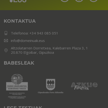
KONTAKTUA
Telefonoa:
+34 943 085 051
info@domeinuak.eus
Altzolatarren Dorretxea, Kalebarren Plaza 3, 1
20.870 Elgoibar, Gipuzkoa
BABESLEAK