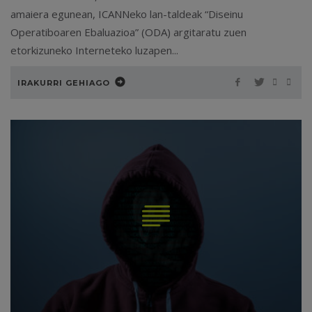
amaiera egunean, ICANNeko lan-taldeak “Diseinu
Operatiboaren Ebaluazioa” (ODA) argitaratu zuen
etorkizuneko Interneteko luzapen...
IRAKURRI GEHIAGO