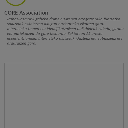
CORE Association
Irabazi-asmorik gabeko domeinu-izenen erregistrorako funtsezko
soluzioak eskaintzen ditugun nazioarteko elkartea gara.
Interneteko izenen eta identifikatzaileen baliabideak zaindu, garatu
eta partekatzea da gure helburua. Sektorean 25 urteko
esperientziarekin, Interneteko albisteak idazteaz eta zabaltzeaz ere
arduratzen gara.