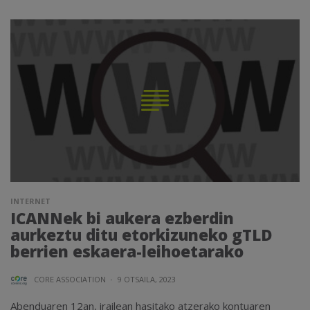
INTERNET
ICANNek bi aukera ezberdin
aurkeztu ditu etorkizuneko gTLD
berrien eskaera-leihoetarako
CORE ASSOCIATION
·
9 OTSAILA, 2023
Abenduaren 12an, irailean hasitako atzerako kontuaren