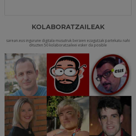
KOLABORATZAILEAK
sarean.eus ingurune digitala musutruk beraien ezagutzak partekatu nahi
dituzten 50 kolaboratzaileei esker da posible