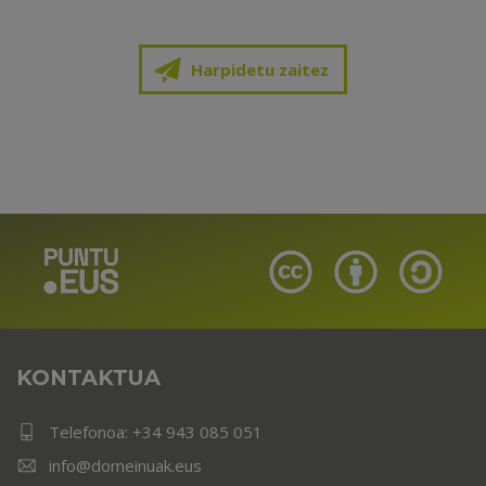
Harpidetu zaitez
KONTAKTUA
Telefonoa:
+34 943 085 051
info@domeinuak.eus