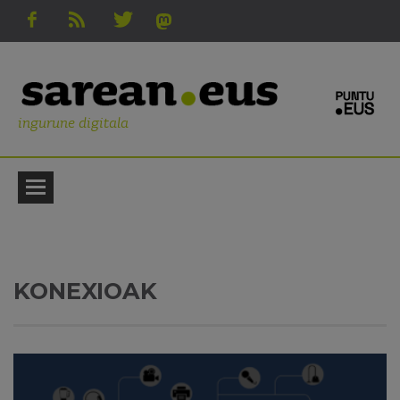
ingurune digitala
KONEXIOAK