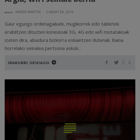
XABIER MARTIN
·
5 MAIATZA, 2016
Gaur egungo ordenagailuek, mugikorrek edo tabletek
erabiltzen dituzten konexioak 3G, 4G edo wifi motatakoak
izaten dira, abiadura bizkorra eskaintzen dutenak. Baina
horrelako seinalea pertsona askok...
IRAKURRI GEHIAGO