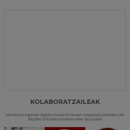
KOLABORATZAILEAK
sarean.eus ingurune digitala musutruk beraien ezagutzak partekatu nahi
dituzten 50 kolaboratzaileei esker da posible