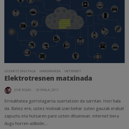
GIZARTE DIGITALA
HARDWAREA
INTERNET
Elektrotresnen matxinada
JOXE ROJAS
·
29 IRAILA, 2017
Errealitatea gorrotagarria suertatzen da sarritan. Hori hala
da. Batez ere, ustez moloiak izan behar zuten gauzak erabat
zapuztu eta hutsaren pare uzten dituenean. Internet bera
dugu horren adibide:...