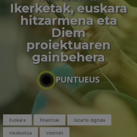
Ikerketak, euskara
hitzarmena eta
Diem
proiektuaren
gainbehera
PUNTUEUS
Euskara
Finantzak
Gizarte digitala
Hezkuntza
Internet