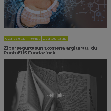
Gizarte digitala
Internet
Zibersegurtasuna
Zibersegurtasun txostena argitaratu du
PuntuEUS Fundazioak