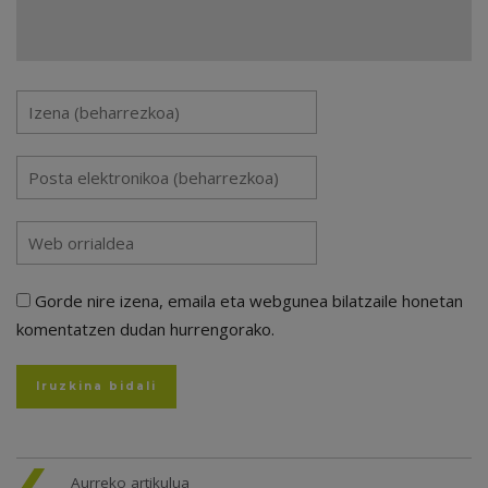
Gorde nire izena, emaila eta webgunea bilatzaile honetan
komentatzen dudan hurrengorako.
Aurreko artikulua