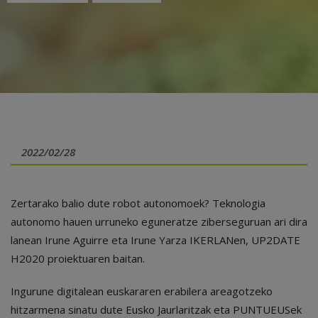
2022/02/28
Zertarako balio dute robot autonomoek? Teknologia
autonomo hauen urruneko eguneratze ziberseguruan ari dira
lanean Irune Aguirre eta Irune Yarza IKERLANen, UP2DATE
H2020 proiektuaren baitan.
Ingurune digitalean euskararen erabilera areagotzeko
hitzarmena sinatu dute Eusko Jaurlaritzak eta PUNTUEUSek