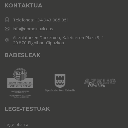
KONTAKTUA
Telefonoa:
+34 943 085 051
info@domeinuak.eus
Altzolatarren Dorretxea, Kalebarren Plaza 3, 1
20.870 Elgoibar, Gipuzkoa
BABESLEAK
LEGE-TESTUAK
Lege oharra