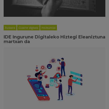
Euskara
Gizarte digitala
Hezkuntza
IDE Ingurune Digitaleko Hiztegi Eleaniztuna
martxan da