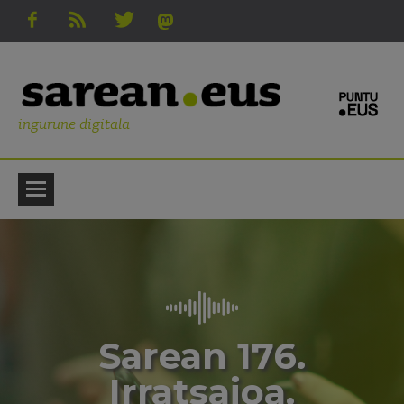
ingurune digitala
Sarean 176.
Irratsaioa.