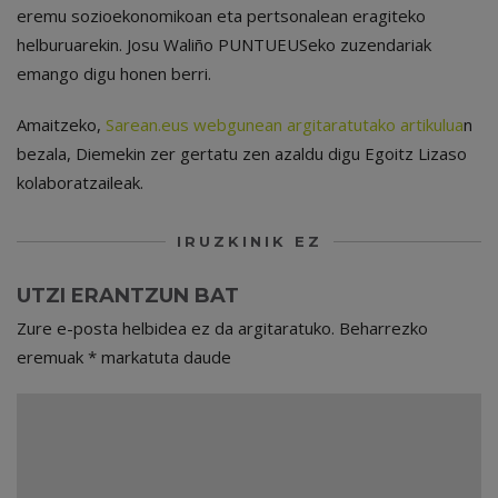
eremu sozioekonomikoan eta pertsonalean eragiteko
helburuarekin. Josu Waliño PUNTUEUSeko zuzendariak
emango digu honen berri.
Amaitzeko,
Sarean.eus webgunean argitaratutako artikulua
n
bezala, Diemekin zer gertatu zen azaldu digu Egoitz Lizaso
kolaboratzaileak.
IRUZKINIK EZ
UTZI ERANTZUN BAT
Zure e-posta helbidea ez da argitaratuko.
Beharrezko
eremuak
*
markatuta daude