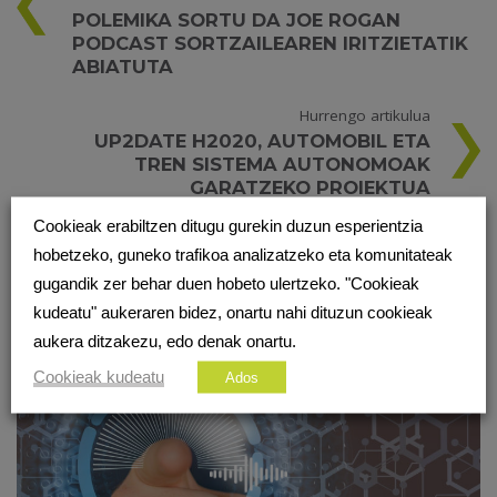
POLEMIKA SORTU DA JOE ROGAN
PODCAST SORTZAILEAREN IRITZIETATIK
ABIATUTA
Hurrengo artikulua
UP2DATE H2020, AUTOMOBIL ETA
TREN SISTEMA AUTONOMOAK
GARATZEKO PROIEKTUA
Cookieak erabiltzen ditugu gurekin duzun esperientzia
hobetzeko, guneko trafikoa analizatzeko eta komunitateak
BESTE PODCAST BATZUK
gugandik zer behar duen hobeto ulertzeko. "Cookieak
kudeatu" aukeraren bidez, onartu nahi dituzun cookieak
aukera ditzakezu, edo denak onartu.
Cookieak kudeatu
Ados