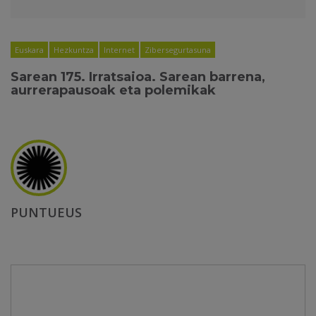
Euskara
Hezkuntza
Internet
Zibersegurtasuna
Sarean 175. Irratsaioa. Sarean barrena,
aurrerapausoak eta polemikak
PUNTUEUS