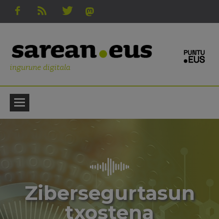
ingurune digitala
Zibersegurtasun
txostena