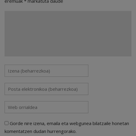
eremuak
*
markatuta daude
Gorde nire izena, emaila eta webgunea bilatzaile honetan
komentatzen dudan hurrengorako.