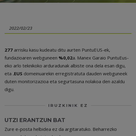
2022/02/23
277
arrisku kasu kudeatu ditu aurten PuntuEUS-ek,
fundazioaren webguneen
%0,02
a. Manex Garaio PuntuEus-
eko arlo teknikoko arduradunak albiste ona dela esan digu,
eta
.EUS
domeinuarekin erregistratuta dauden webguneek
duten monitorizazioa eta segurtasuna nolakoa den azaldu
digu.
IRUZKINIK EZ
UTZI ERANTZUN BAT
Zure e-posta helbidea ez da argitaratuko.
Beharrezko