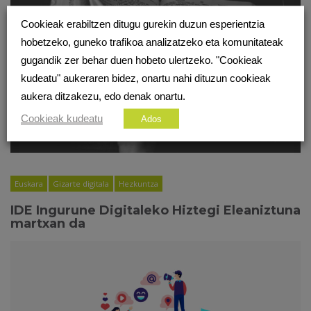
Cookieak erabiltzen ditugu gurekin duzun esperientzia
hobetzeko, guneko trafikoa analizatzeko eta komunitateak
gugandik zer behar duen hobeto ulertzeko. "Cookieak
kudeatu" aukeraren bidez, onartu nahi dituzun cookieak
aukera ditzakezu, edo denak onartu.
Cookieak kudeatu
Ados
Euskara
Gizarte digitala
Hezkuntza
IDE Ingurune Digitaleko Hiztegi Eleaniztuna
martxan da