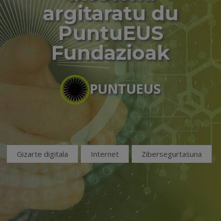
argitaratu du
PuntuEUS
Fundazioak
PUNTUEUS
Gizarte digitala
Internet
Zibersegurtasuna