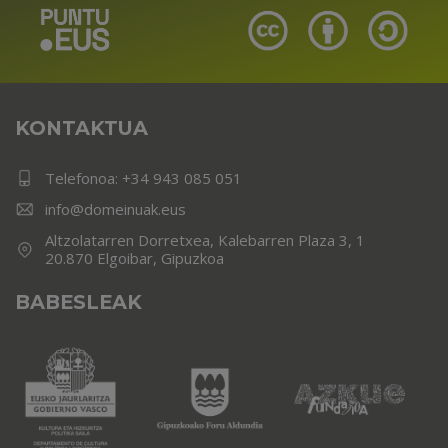
KONTAKTUA
Telefonoa:
+34 943 085 051
info@domeinuak.eus
Altzolatarren Dorretxea, Kalebarren Plaza 3, 1
20.870 Elgoibar, Gipuzkoa
BABESLEAK