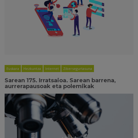
Euskara
Hezkuntza
Internet
Zibersegurtasuna
Sarean 175. Irratsaioa. Sarean barrena,
aurrerapausoak eta polemikak