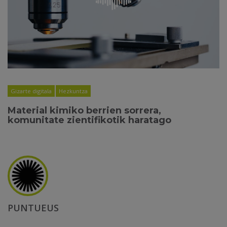
Gizarte digitala
Hezkuntza
Material kimiko berrien sorrera,
komunitate zientifikotik haratago
PUNTUEUS