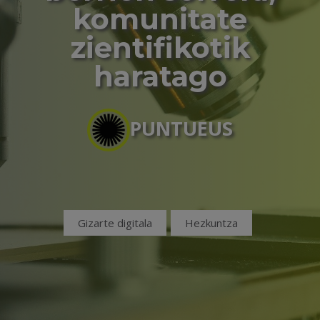
komunitate
zientifikotik
haratago
PUNTUEUS
Gizarte digitala
Hezkuntza