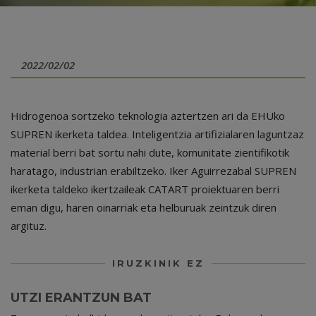
2022/02/02
Hidrogenoa sortzeko teknologia aztertzen ari da EHUko
SUPREN ikerketa taldea. Inteligentzia artifizialaren laguntzaz
material berri bat sortu nahi dute, komunitate zientifikotik
haratago, industrian erabiltzeko. Iker Aguirrezabal SUPREN
ikerketa taldeko ikertzaileak CATART proiektuaren berri
eman digu, haren oinarriak eta helburuak zeintzuk diren
argituz.
IRUZKINIK EZ
UTZI ERANTZUN BAT