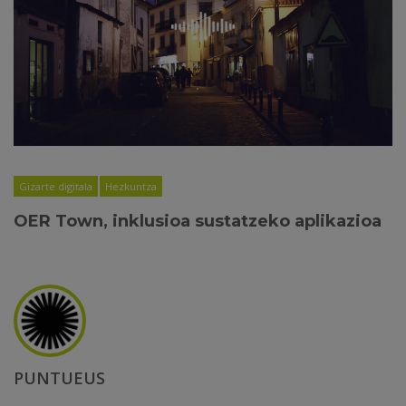
Gizarte digitala
Hezkuntza
OER Town, inklusioa sustatzeko aplikazioa
PUNTUEUS