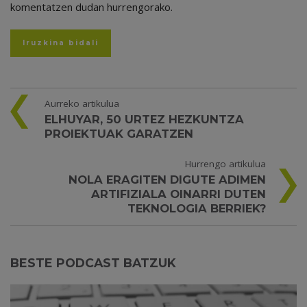
komentatzen dudan hurrengorako.
Aurreko artikulua
ELHUYAR, 50 URTEZ HEZKUNTZA
PROIEKTUAK GARATZEN
Hurrengo artikulua
NOLA ERAGITEN DIGUTE ADIMEN
ARTIFIZIALA OINARRI DUTEN
TEKNOLOGIA BERRIEK?
BESTE PODCAST BATZUK