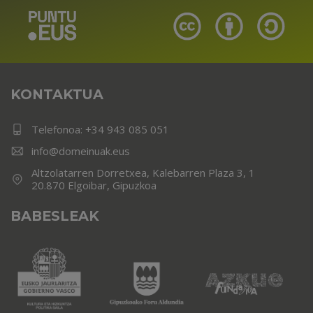
KONTAKTUA
Telefonoa:
+34 943 085 051
info@domeinuak.eus
Altzolatarren Dorretxea, Kalebarren Plaza 3, 1
20.870 Elgoibar, Gipuzkoa
BABESLEAK