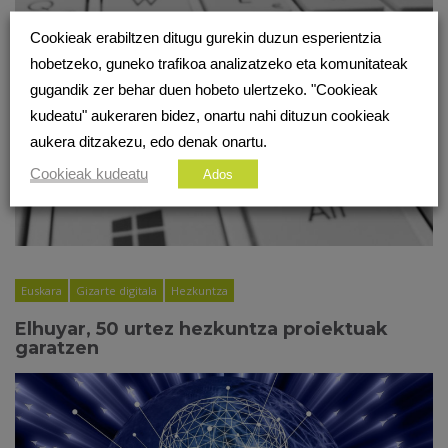
Cookieak erabiltzen ditugu gurekin duzun esperientzia
hobetzeko, guneko trafikoa analizatzeko eta komunitateak
gugandik zer behar duen hobeto ulertzeko. "Cookieak
kudeatu" aukeraren bidez, onartu nahi dituzun cookieak
aukera ditzakezu, edo denak onartu.
Cookieak kudeatu
Ados
Euskara
Gizarte digitala
Hezkuntza
Elhuyar, 50 urtez hezkuntza proiektuak
garatzen