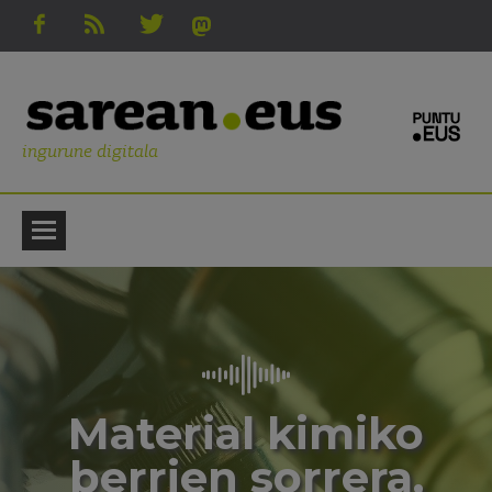
ingurune digitala
Material kimiko
berrien sorrera,