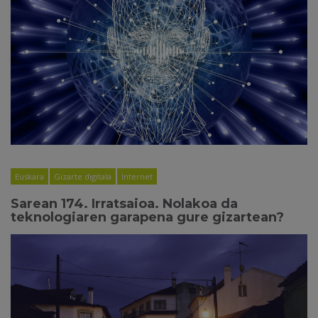
Euskara
Gizarte digitala
Internet
Sarean 174. Irratsaioa. Nolakoa da
teknologiaren garapena gure gizartean?