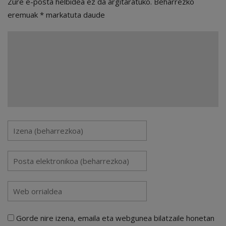
Zure e-posta helbidea ez da argitaratuko.
Beharrezko
eremuak
*
markatuta daude
Gorde nire izena, emaila eta webgunea bilatzaile honetan