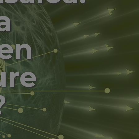
a
ren
ure
?