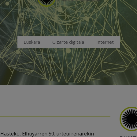
Euskara
Gizarte digitala
Internet
 Hasteko, Elhuyarren 50. urteurrenarekin