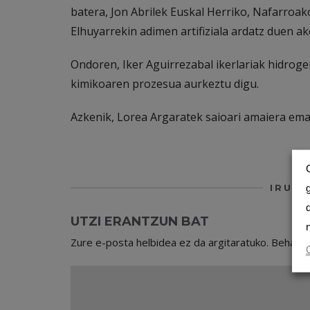
batera, Jon Abrilek Euskal Herriko, Nafarroa
Elhuyarrekin adimen artifiziala ardatz duen ak
Ondoren, Iker Aguirrezabal ikerlariak hidroge
kimikoaren prozesua aurkeztu digu.
Azkenik, Lorea Argaratek saioari amaiera ema
IRUZK
UTZI ERANTZUN BAT
Zure e-posta helbidea ez da argitaratuko.
Beharr