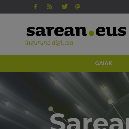
ingurune digitala
GAIAK
Sarean