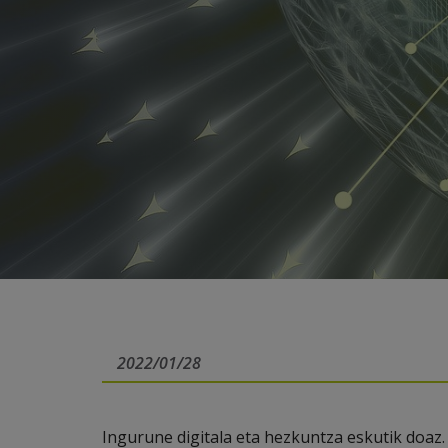
2022/01/28
Ingurune digitala eta hezkuntza eskutik doaz.