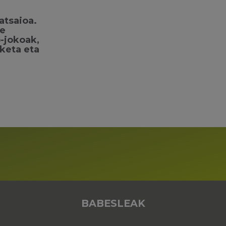
ratsaioa.
re
-jokoak,
keta eta
BABESLEAK