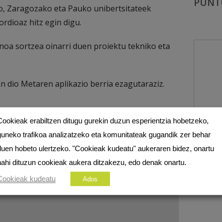
PUNT
ko, Zaragozako eta Pauko unibertsitateek
ordioaz hitz egin digu.
noa sortzea oinarri duen proiektu tekniko eta
n dio Metaren aplikazio berria ezagutaraziz.
Cookieak erabiltzen ditugu gurekin duzun esperientzia hobetzeko,
INIK EZ
guneko trafikoa analizatzeko eta komunitateak gugandik zer behar
duen hobeto ulertzeko. "Cookieak kudeatu" aukeraren bidez, onartu
nahi dituzun cookieak aukera ditzakezu, edo denak onartu.
ezko eremuak
*
markatuta daude
Cookieak kudeatu
Ados