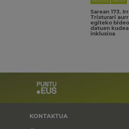
Hezkuntza
Internet
Sarean 173. Ir
Tristurari aur
egiteko bideo
datuen kudea
inklusioa
KONTAKTUA