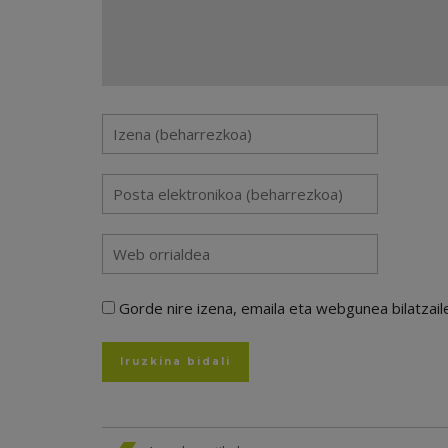
Gorde nire izena, emaila eta webgunea bilatza