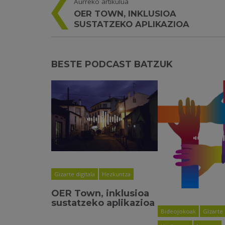
Aurreko artikulua
OER TOWN, INKLUSIOA
SUSTATZEKO APLIKAZIOA
BESTE PODCAST BATZUK
Gizarte digitala
Hezkuntza
OER Town, inklusioa
sustatzeko aplikazioa
Bideojokoak
Gizarte 