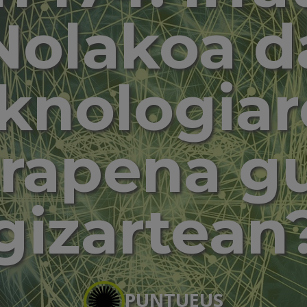
Nolakoa d
knologia
rapena g
gizartean
PUNTUEUS