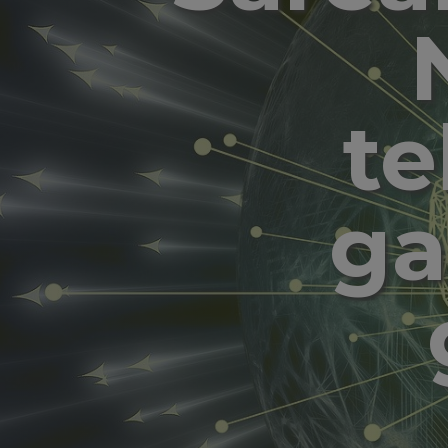
te
ga