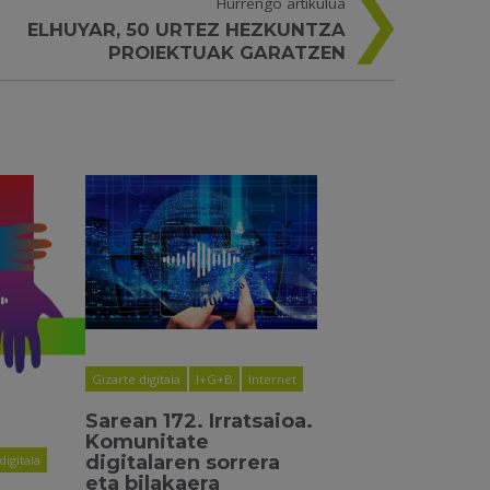
Hurrengo artikulua
ELHUYAR, 50 URTEZ HEZKUNTZA
PROIEKTUAK GARATZEN
Gizarte digitala
I+G+B
Internet
Sarean 172. Irratsaioa.
Komunitate
digitalaren sorrera
digitala
eta bilakaera