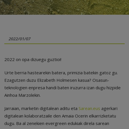
2022/01/07
2022 on opa dizuegu guztioi!
Urte berria hastearekin batera, primizia batekin gatoz gu.
Ezagutzen duzu Elizabeth Holmesen kasua? Osasun-
teknologien enpresa handi baten iruzurra izan dugu hizpide
Ainhoa Marzolekin.
Jarraian, marketin digitalean aditu eta
Sarean.eus
agerkari
digitalean kolaboratzaile den Amaia Ocerin elkarrizketatu
dugu. Ba al zenekien evergreen edukiak direla sarean