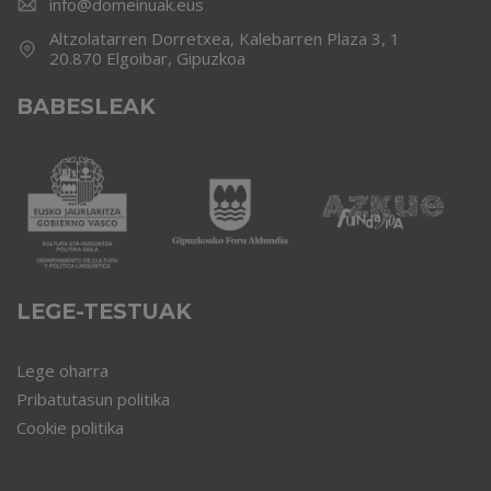
info@domeinuak.eus
Altzolatarren Dorretxea, Kalebarren Plaza 3, 1
20.870 Elgoibar, Gipuzkoa
BABESLEAK
LEGE-TESTUAK
Lege oharra
Pribatutasun politika
Cookie politika