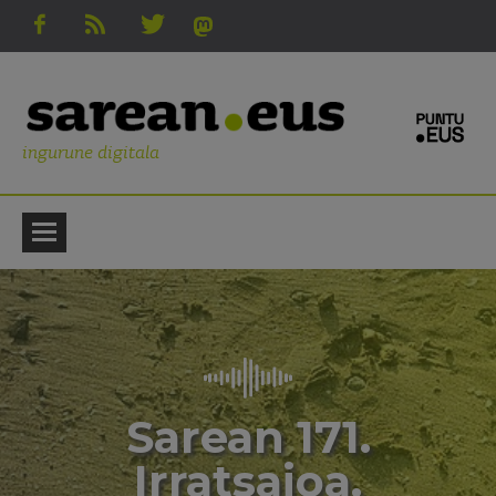
ingurune digitala
Sarean 171.
Irratsaioa.