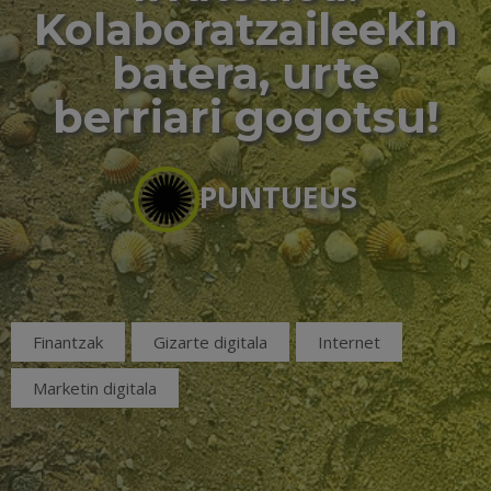
Kolaboratzaileekin
batera, urte
berriari gogotsu!
PUNTUEUS
Finantzak
Gizarte digitala
Internet
Marketin digitala