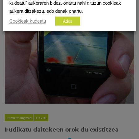
kudeatu" aukeraren bidez, onartu nahi dituzun cookieak
aukera ditzakezu, edo denak onartu.
Cookieak kudeatu
Ados
Gizarte digitala
I+G+B
Irudikatu daitekeen orok du existitzea