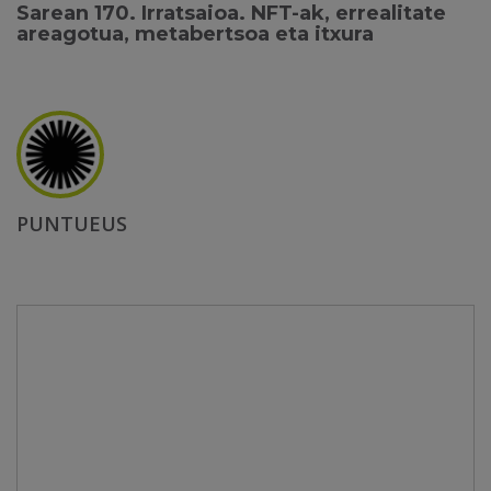
Sarean 170. Irratsaioa. NFT-ak, errealitate
areagotua, metabertsoa eta itxura
PUNTUEUS