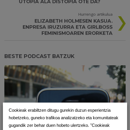
UTOPIA ALA DISTOPIA OTE DA?
Hurrengo artikulua
ELIZABETH HOLMESEN KASUA.
ENPRESA IRUZURRA ETA GIRLBOSS
FEMINISMOAREN ERORKETA
BESTE PODCAST BATZUK
Cookieak erabiltzen ditugu gurekin duzun esperientzia
hobetzeko, guneko trafikoa analizatzeko eta komunitateak
gugandik zer behar duen hobeto ulertzeko. "Cookieak