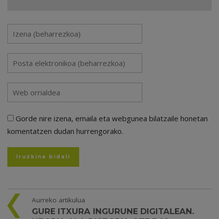
Gorde nire izena, emaila eta webgunea bilatzaile honetan
komentatzen dudan hurrengorako.
Aurreko artikulua
GURE ITXURA INGURUNE DIGITALEAN.