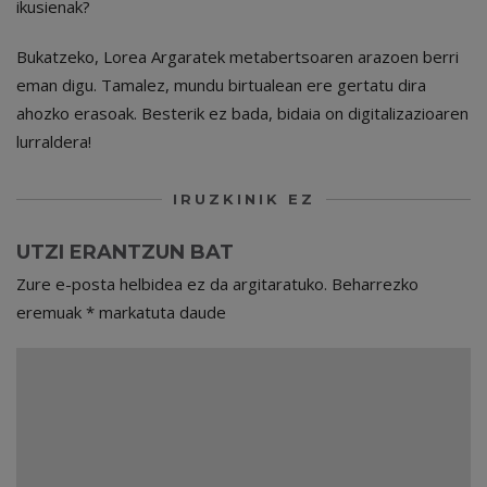
ikusienak?
Bukatzeko, Lorea Argaratek metabertsoaren arazoen berri
eman digu. Tamalez, mundu birtualean ere gertatu dira
ahozko erasoak. Besterik ez bada, bidaia on digitalizazioaren
lurraldera!
IRUZKINIK EZ
UTZI ERANTZUN BAT
Zure e-posta helbidea ez da argitaratuko.
Beharrezko
eremuak
*
markatuta daude