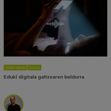
Gizarte digitala
Osasuna
Eduki digitala galtzearen beldurra