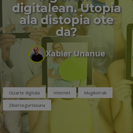
digitalean. Utopia
ala distopia ote
da?
Xabier Unanue
Gizarte digitala
Internet
Mugikorrak
Zibersegurtasuna