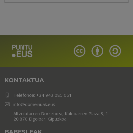
KONTAKTUA
Telefonoa:
+34 943 085 051
info@domeinuak.eus
Altzolatarren Dorretxea, Kalebarren Plaza 3, 1
20.870 Elgoibar, Gipuzkoa
BABESLEAK