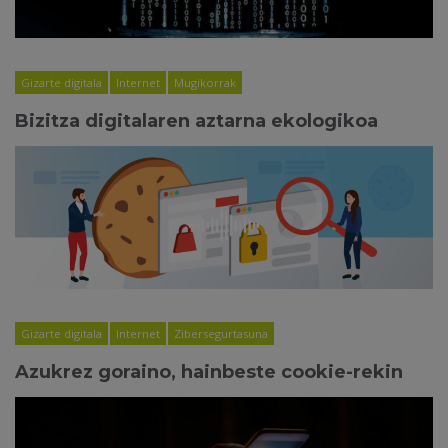
Gizarte digitala
Internet
Mugikorrak
Bizitza digitalaren aztarna ekologikoa
Gizarte digitala
Internet
Zibersegurtasuna
Azukrez goraino, hainbeste cookie-rekin