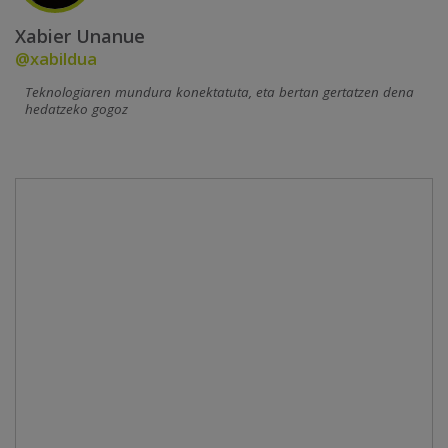
Xabier Unanue
@xabildua
Teknologiaren mundura konektatuta, eta bertan gertatzen dena
hedatzeko gogoz