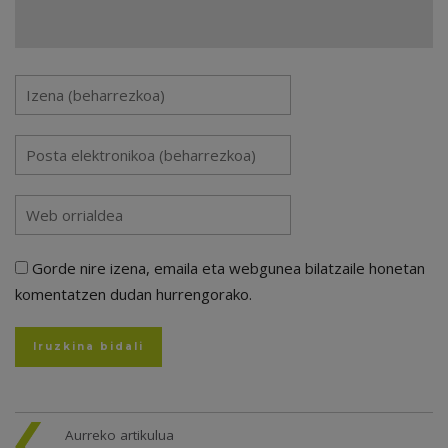
Gorde nire izena, emaila eta webgunea bilatzaile honetan
komentatzen dudan hurrengorako.
Aurreko artikulua