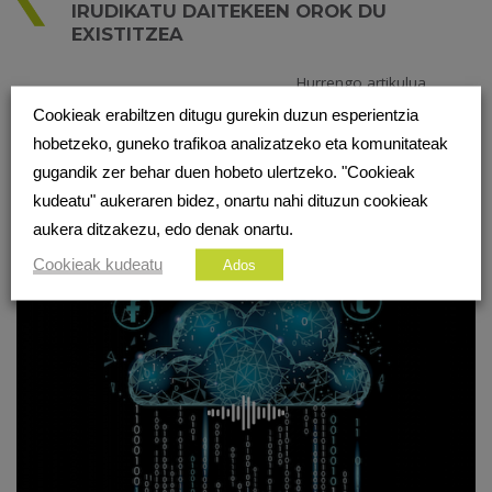
IRUDIKATU DAITEKEEN OROK DU
EXISTITZEA
Hurrengo artikulua
SAREAN 171. IRRATSAIOA.
Cookieak erabiltzen ditugu gurekin duzun esperientzia
KOLABORATZAILEEKIN BATERA,
hobetzeko, guneko trafikoa analizatzeko eta komunitateak
URTE BERRIARI GOGOTSU!
gugandik zer behar duen hobeto ulertzeko. "Cookieak
kudeatu" aukeraren bidez, onartu nahi dituzun cookieak
aukera ditzakezu, edo denak onartu.
BESTE PODCAST BATZUK
Cookieak kudeatu
Ados