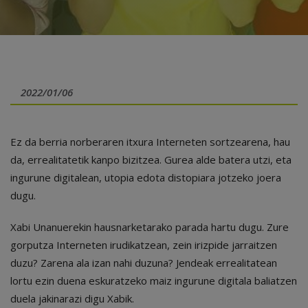
2022/01/06
Ez da berria norberaren itxura Interneten sortzearena, hau
da, errealitatetik kanpo bizitzea. Gurea alde batera utzi, eta
ingurune digitalean, utopia edota distopiara jotzeko joera
dugu.
Xabi Unanuerekin hausnarketarako parada hartu dugu. Zure
gorputza Interneten irudikatzean, zein irizpide jarraitzen
duzu? Zarena ala izan nahi duzuna? Jendeak errealitatean
lortu ezin duena eskuratzeko maiz ingurune digitala baliatzen
duela jakinarazi digu Xabik.