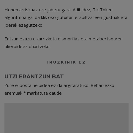
Honen arriskuaz ere jabetu gara. Adibidez, Tik Token
algoritmoa gai da klik oso gutxitan erabiltzaileen gustuak eta
joerak ezagutzeko.
Entzun ezazu elkarrizketa dismorfiaz eta metabertsoaren
okerbideez ohartzeko.
IRUZKINIK EZ
UTZI ERANTZUN BAT
Zure e-posta helbidea ez da argitaratuko.
Beharrezko
eremuak
*
markatuta daude