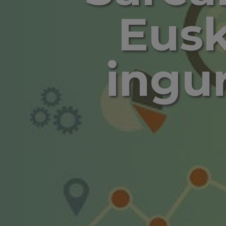
Eusk
ingu