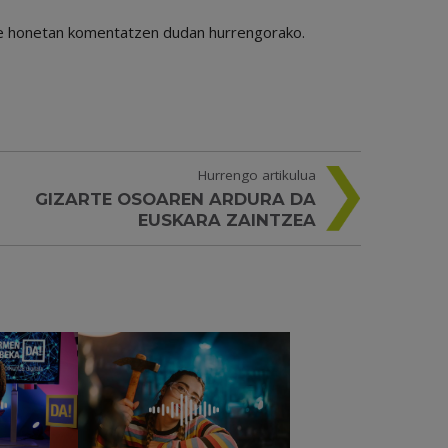
ile honetan komentatzen dudan hurrengorako.
Hurrengo artikulua
GIZARTE OSOAREN ARDURA DA
EUSKARA ZAINTZEA