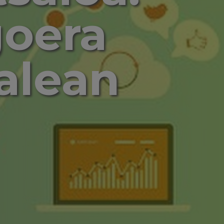
goera
alean