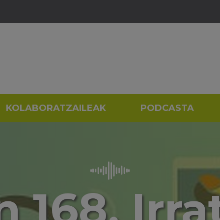
KOLABORATZAILEAK
PODCASTA
 168. Irra