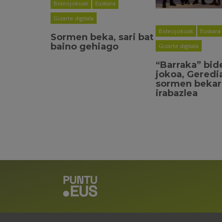
Bideojokoak
Euskara
Gizarte digitala
Bideojokoak
Euskara
Sormen beka, sari bat
baino gehiago
Gizarte digitala
“Barraka” bid
jokoa, Geredi
sormen beka
irabazlea