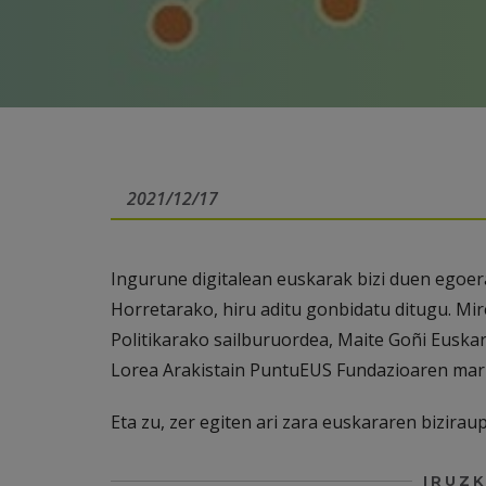
2021/12/17
Ingurune digitalean euskarak bizi duen egoera
Horretarako, hiru aditu gonbidatu ditugu. Mi
Politikarako sailburuordea, Maite Goñi Euska
Lorea Arakistain PuntuEUS Fundazioaren mar
Eta zu, zer egiten ari zara euskararen bizira
IRUZK