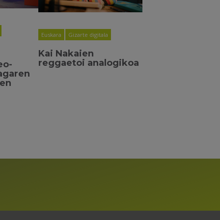
Euskara
Gizarte digitala
Kai Nakaien
reggaetoi analogikoa
eo-
agaren
ren