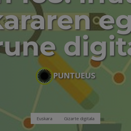
araren e
rune digit
PUNTUEUS
Euskara
Gizarte digitala