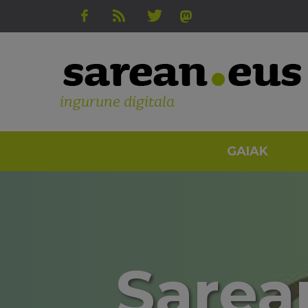
ingurune digitala
GAIAK
Sarean