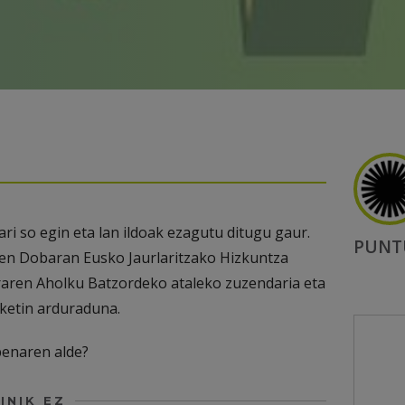
ri so egin eta lan ildoak ezagutu ditugu gaur.
PUNT
ren Dobaran Eusko Jaurlaritzako Hizkuntza
raren Aholku Batzordeko ataleko zuzendaria eta
ketin arduraduna.
upenaren alde?
INIK EZ