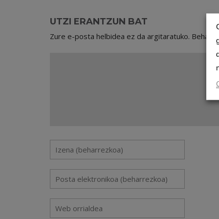
UTZI ERANTZUN BAT
Zure e-posta helbidea ez da argitaratuko.
Beharr