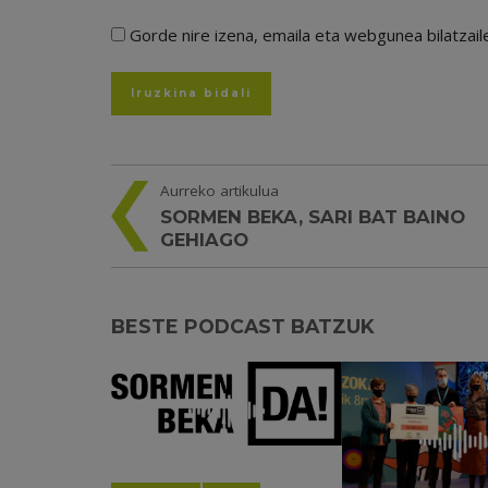
Gorde nire izena, emaila eta webgunea bilatza
Aurreko artikulua
SORMEN BEKA, SARI BAT BAINO
GEHIAGO
BESTE PODCAST BATZUK