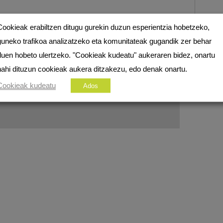
Cookieak erabiltzen ditugu gurekin duzun esperientzia hobetzeko,
ezko eremuak
*
markatuta daude
guneko trafikoa analizatzeko eta komunitateak gugandik zer behar
duen hobeto ulertzeko. "Cookieak kudeatu" aukeraren bidez, onartu
nahi dituzun cookieak aukera ditzakezu, edo denak onartu.
Cookieak kudeatu
Ados