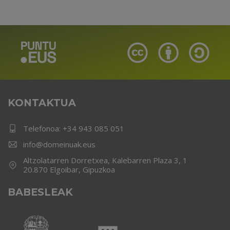
KONTAKTUA
Telefonoa:
+34 943 085 051
info@domeinuak.eus
Altzolatarren Dorretxea, Kalebarren Plaza 3, 1
20.870 Elgoibar, Gipuzkoa
BABESLEAK