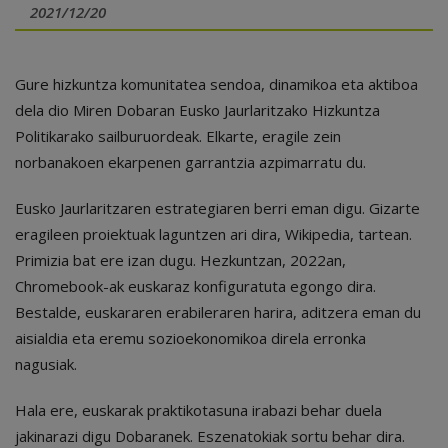
2021/12/20
Gure hizkuntza komunitatea sendoa, dinamikoa eta aktiboa
dela dio Miren Dobaran Eusko Jaurlaritzako Hizkuntza
Politikarako sailburuordeak. Elkarte, eragile zein
norbanakoen ekarpenen garrantzia azpimarratu du.
Eusko Jaurlaritzaren estrategiaren berri eman digu. Gizarte
eragileen proiektuak laguntzen ari dira, Wikipedia, tartean.
Primizia bat ere izan dugu. Hezkuntzan, 2022an,
Chromebook-ak euskaraz konfiguratuta egongo dira.
Bestalde, euskararen erabileraren harira, aditzera eman du
aisialdia eta eremu sozioekonomikoa direla erronka
nagusiak.
Hala ere, euskarak praktikotasuna irabazi behar duela
jakinarazi digu Dobaranek. Eszenatokiak sortu behar dira.