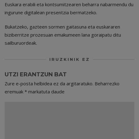
Euskara erabili eta kontsumitzearen beharra nabarmendu du
ingurune digitalean presentzia bermatzeko.
Bukatzeko, gazteen sormen gaitasuna eta euskararen
biziberritze prozesuan emakumeen lana goraipatu ditu
sailburuordeak.
IRUZKINIK EZ
UTZI ERANTZUN BAT
Zure e-posta helbidea ez da argitaratuko.
Beharrezko
eremuak
*
markatuta daude