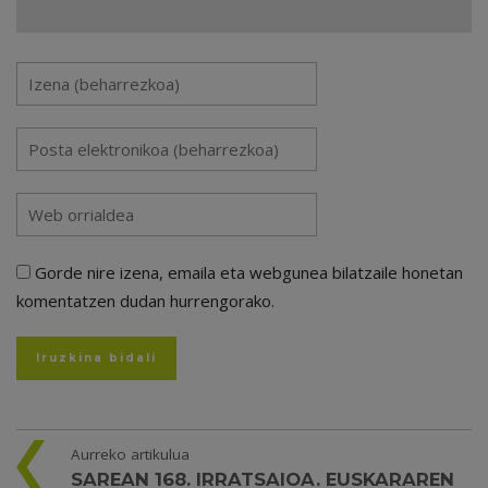
Gorde nire izena, emaila eta webgunea bilatzaile honetan
komentatzen dudan hurrengorako.
Aurreko artikulua
SAREAN 168. IRRATSAIOA. EUSKARAREN