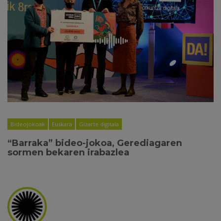
Bideojokoak
Euskara
Gizarte digitala
“Barraka” bideo-jokoa, Gerediagaren
sormen bekaren irabazlea