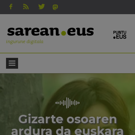
ingurune digitala
Gizarte osoaren
ardura da euskara