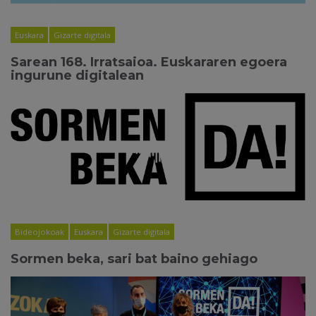
Euskara
Gizarte digitala
Sarean 168. Irratsaioa. Euskararen egoera
ingurune digitalean
Bideojokoak
Euskara
Gizarte digitala
Sormen beka, sari bat baino gehiago